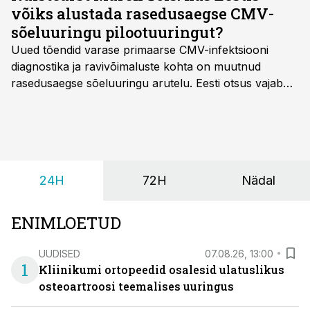
võiks alustada rasedusaegse CMV-
sõeluuringu pilootuuringut?
Uued tõendid varase primaarse CMV-infektsiooni
diagnostika ja ravivõimaluste kohta on muutnud
rasedusaegse sõeluuringu arutelu. Eesti otsus vajab
siiski kohalikke epidemioloogilisi andmeid ning
rasedusaegse ja vastsündinute sõeluuringu võrdlust,
kirjutab naistearst dr Marek Šois, kes on
spetsialiseerunud lootemeditsiinile.
24H
72H
Nädal
ENIMLOETUD
UUDISED
07.08.26, 13:00
1
Kliinikumi ortopeedid osalesid ulatuslikus
osteoartroosi teemalises uuringus