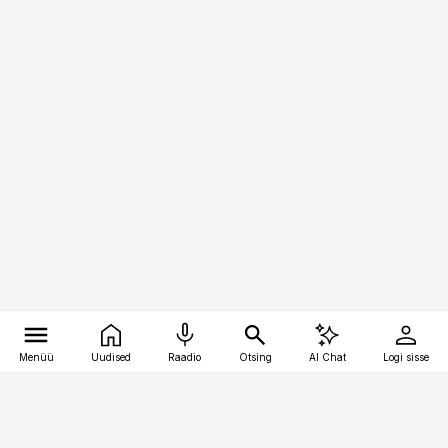
Menüü
Uudised
Raadio
Otsing
AI Chat
Logi sisse
Vana-Lõuna 39/1, 19094 Tallinn