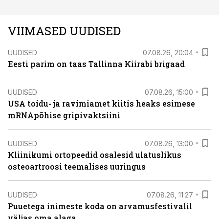
VIIMASED UUDISED
UUDISED
07.08.26, 20:04
Eesti parim on taas Tallinna Kiirabi brigaad
UUDISED
07.08.26, 15:00
USA toidu- ja ravimiamet kiitis heaks esimese
mRNApõhise gripivaktsiini
UUDISED
07.08.26, 13:00
Kliinikumi ortopeedid osalesid ulatuslikus
osteoartroosi teemalises uuringus
UUDISED
07.08.26, 11:27
Puuetega inimeste koda on arvamusfestivalil
väljas oma alaga