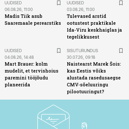
UUDISED
UUDISED
06.08.26, 11:00
03.08.26, 11:00
Madis Tiik asub
Tulevased arstid
Saaremaale perearstiks
ootustest praktikale
Ida-Viru keskhaiglas ja
tegelikkusest
ST
UUDISED
SISUTURUNDUS
04.08.26, 14:48
30.07.26, 09:18
Mart Brauer: kolm
Naistearst Marek Šois:
mudelit, et tervishoius
kas Eestis võiks
paremini tööjõudu
alustada rasedusaegse
planeerida
CMV-sõeluuringu
pilootuuringut?