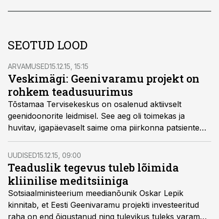
SEOTUD LOOD
ARVAMUSED
15.12.15, 15:15
Veskimägi: Geenivaramu projekt on
rohkem teadusuurimus
Tõstamaa Tervisekeskus on osalenud aktiivselt
geenidoonorite leidmisel. See aeg oli toimekas ja
huvitav, igapäevaselt saime oma piirkonna patsiente
küsitledes teada midagi, millest oleks muidu ehk mööda
vaadanud, kirjutab Tõstamaa perearst Madis
UUDISED
15.12.15, 09:00
Veskimägi.
Teaduslik tegevus tuleb lõimida
kliinilise meditsiiniga
Sotsiaalministeerium meedianõunik Oskar Lepik
kinnitab, et Eesti Geenivaramu projekti investeeritud
raha on end õigustanud ning tulevikus tuleks varamu