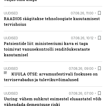
UUDISED
07.08.26, 11:00
RAADIOS räägitakse tehnoloogiate kasutamisest
tervishoius
UUDISED
07.08.26, 10:12
Patsientide liit: ministeeriumi kava ei taga
toimivat vanusekontrolli renditõukerataste
kasutamisel
UUDISED
07.08.26, 09:00
KUULA OTSE: arvamusfestivali fookuses on
tervisevabadus ja tulevikuvõimalused
UUDISED
07.08.26, 07:00
Uuring: vähem suhkrut esimestel eluaastatel võib
vähendada dementsuse riski