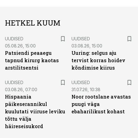
HETKEL KUUM
UUDISED
UUDISED
05.08.26, 15:00
03.08.26, 15:00
Patsiendi peaaegu
Uuring: selgus aju
tapnud kirurg kaotas
tervist korras hoidev
arstilitsentsi
kõndimise kiirus
UUDISED
UUDISED
03.08.26, 07:00
31.07.26, 10:38
Hispaania
Noor rootslane avastas
päikeserannikul
puugi väga
kuulutati viiruse leviku
ebaharilikust kohast
tõttu välja
häireseisukord