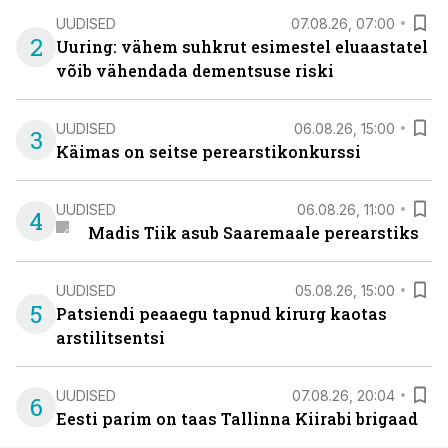
UUDISED
07.08.26, 07:00
2
Uuring: vähem suhkrut esimestel eluaastatel
võib vähendada dementsuse riski
UUDISED
06.08.26, 15:00
3
Käimas on seitse perearstikonkurssi
UUDISED
06.08.26, 11:00
4
Madis Tiik asub Saaremaale perearstiks
UUDISED
05.08.26, 15:00
5
Patsiendi peaaegu tapnud kirurg kaotas
arstilitsentsi
UUDISED
07.08.26, 20:04
6
Eesti parim on taas Tallinna Kiirabi brigaad