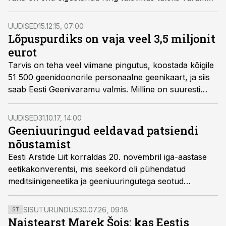
peamiselt teaduslik tegevus senisest rohkem lõimida
igapäevase kliinilise meditsiiniga.
UUDISED
15.12.15, 07:00
Lõpuspurdiks on vaja veel 3,5 miljonit
eurot
Tarvis on teha veel viimane pingutus, koostada kõigile
51 500 geenidoonorile personaalne geenikaart, ja siis
saab Eesti Geenivaramu valmis. Milline on suuresti
riikliku rahastamise toel valmivast projektist saadav
praktiline kasu meditsiinile, on küsimus, milles
UUDISED
31.10.17, 14:00
teadlased jäävad eriarvamusele.
Geeniuuringud eeldavad patsiendi
nõustamist
Eesti Arstide Liit korraldas 20. novembril iga-aastase
eetikakonverentsi, mis seekord oli pühendatud
meditsiinigeneetika ja geeniuuringutega seotud
eetilistele dilemmadele.
SISUTURUNDUS
30.07.26, 09:18
ST
Naistearst Marek Šois: kas Eestis