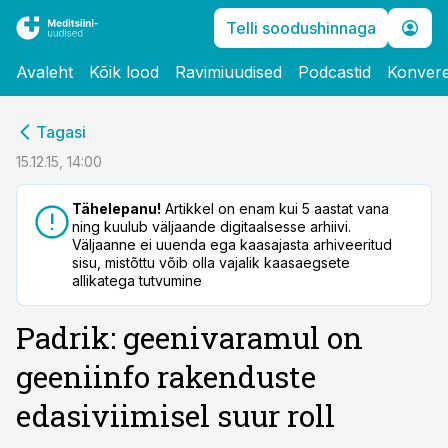
Telli soodushinnaga
Avaleht
Kõik lood
Ravimiuudised
Podcastid
Konvere
cebook
Tagasi
Twitter)
15.12.15, 14:00
kedIn
Tähelepanu!
Artikkel on enam kui 5 aastat vana
ning kuulub väljaande digitaalsesse arhiivi.
ail
Väljaanne ei uuenda ega kaasajasta arhiveeritud
sisu, mistõttu võib olla vajalik kaasaegsete
k
allikatega tutvumine
Padrik: geenivaramul on
geeniinfo rakenduste
edasiviimisel suur roll