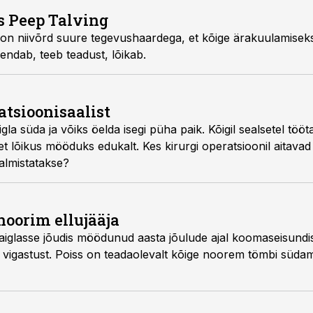
s Peep Talving
 on niivõrd suure tegevushaardega, et kõige ärakuulamiseks
hendab, teeb teadust, lõikab.
atsioonisaalist
la süda ja võiks öelda isegi püha paik. Kõigil sealsetel tööta
 et lõikus mööduks edukalt. Kes kirurgi operatsioonil aitavad
valmistatakse?
noorim ellujääja
aiglasse jõudis möödunud aasta jõulude ajal koomaseisundis
 vigastust. Poiss on teadaolevalt kõige noorem tömbi süda