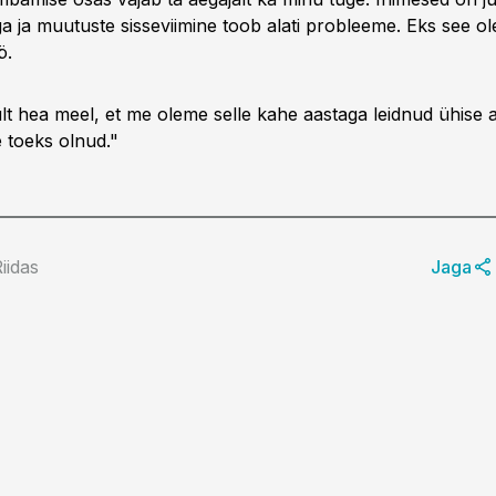
a ja muutuste sisseviimine toob alati probleeme. Eks see ol
ö.
lt hea meel, et me oleme selle kahe aastaga leidnud ühise 
e toeks olnud."
Riidas
Jaga