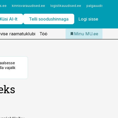
Iseteenindus
s.ee
kinnisvarauudised.ee
logistikauudised.ee
palgauudised.ee
Telli Meditsiiniuudised
Küsi AI-lt
Telli soodushinnaga
Logi sisse
vise raamatuklubi
Töö
Minu MU.ee
taalsesse
la vajalik
eks