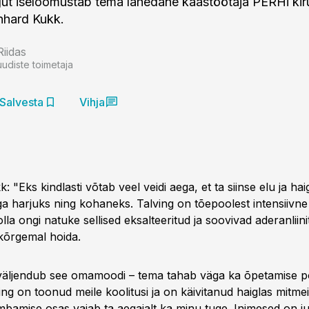
ut iseloomustab tema lähedane kaastöötaja PERHi kirur
Riidas
uudiste toimetaja
Salvesta
Vihja
 "Eks kindlasti võtab veel veidi aega, et ta siinse elu ja hai
ga harjuks ning kohaneks. Talving on tõepoolest intensiivne
olla ongi natuke sellised eksalteeritud ja soovivad aderanliini
kõrgemal hoida.
 väljendub see omamoodi – tema tahab väga ka õpetamise 
ing on toonud meile koolitusi ja on käivitanud haiglas mitmei
mbamise osas vajab ta aegajalt ka minu tuge. Inimesed on j