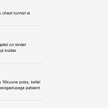
 ühest tunnist ei
jatel on kindel
 ja kuidas
 16kuune poiss, kellel
mevigastusega patsient