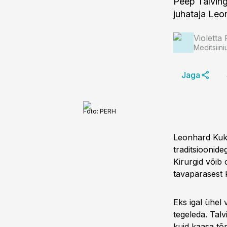
Peep Talving
Violetta 
Meditsiini
Jaga
Foto:
PERH
Leonhard Kukk:
traditsioonide
Kirurgid võib 
tavapärasest 
Eks igal ühel
tegeleda. Talv
kuid kaasa tõ