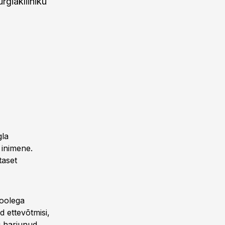
giakliiniku
gla
 inimene.
taset
poolega
d ettevõtmisi,
u harjunud