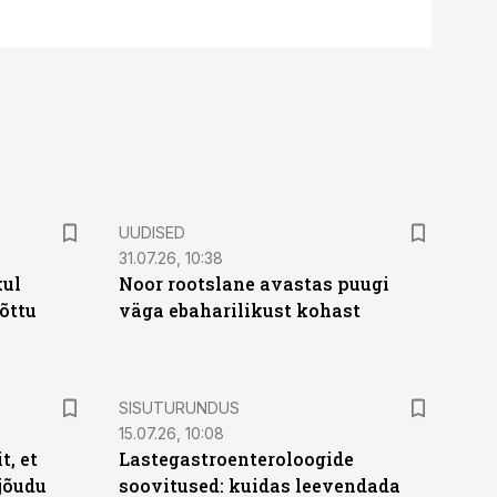
UUDISED
31.07.26, 10:38
kul
Noor rootslane avastas puugi
tõttu
väga ebaharilikust kohast
ST
SISUTURUNDUS
15.07.26, 10:08
t, et
Lastegastroenteroloogide
jõudu
soovitused: kuidas leevendada