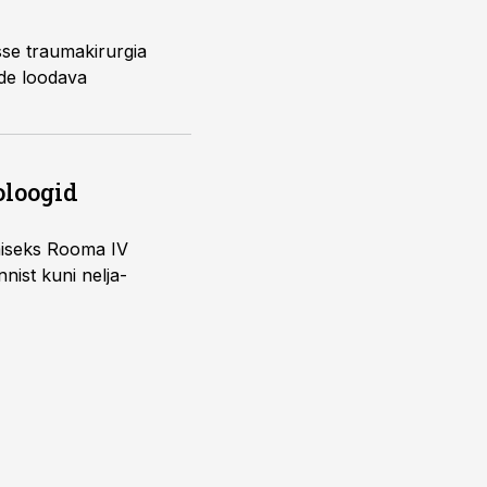
sse traumakirurgia
urde loodava
oloogid
imiseks Rooma IV
nist kuni nelja-