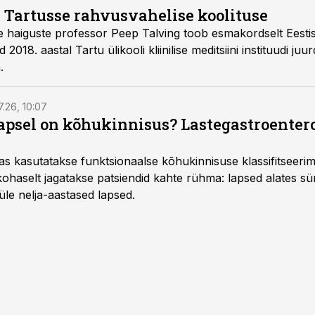
i Tartusse rahvusvahelise koolituse
iste haiguste professor Peep Talving toob esmakordselt Eesti
2018. aastal Tartu ülikooli kliinilise meditsiini instituudi ju
.
7.26, 10:07
lapsel on kõhukinnisus? Lastegastroenter
as kasutatakse funktsionaalse kõhukinnisuse klassifitseer
e kohaselt jagatakse patsiendid kahte rühma: lapsed alates sün
üle nelja-aastased lapsed.