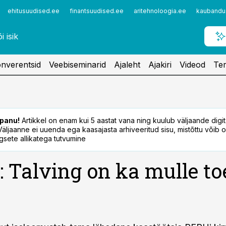
ehitusuudised.ee
finantsuudised.ee
aritehnoloogia.ee
kaubandu
nverentsid
Veebiseminarid
Ajaleht
Ajakiri
Videod
Ter
panu!
Artikkel on enam kui 5 aastat vana ning kuulub väljaande digi
. Väljaanne ei uuenda ega kaasajasta arhiveeritud sisu, mistõttu võib ol
sete allikatega tutvumine
 Talving on ka mulle to
d