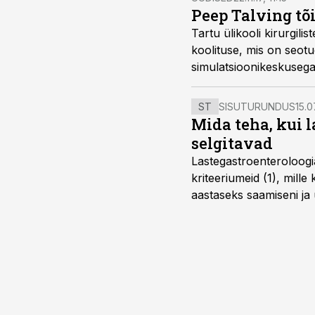
Peep Talving tõ
Tartu ülikooli kirurgil
koolituse, mis on seotud 
simulatsioonikeskusega
ST
SISUTURUNDUS
15.0
Mida teha, kui 
selgitavad
Lastegastroenteroloogi
kriteeriumeid (1), mill
aastaseks saamiseni ja 