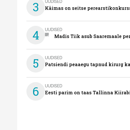
UUDISED
3
Käimas on seitse perearstikonkurs
UUDISED
4
Madis Tiik asub Saaremaale pe
UUDISED
5
Patsiendi peaaegu tapnud kirurg ka
UUDISED
6
Eesti parim on taas Tallinna Kiirab