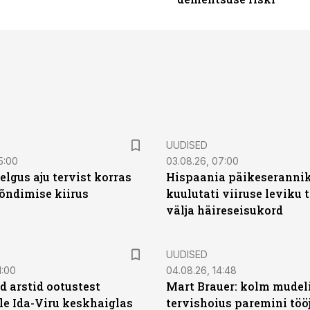
UUDISED
5:00
03.08.26, 07:00
elgus aju tervist korras
Hispaania päikeseranni
õndimise kiirus
kuulutati viiruse leviku 
välja häireseisukord
UUDISED
1:00
04.08.26, 14:48
d arstid ootustest
Mart Brauer: kolm mudeli
le Ida-Viru keskhaiglas
tervishoius paremini töö