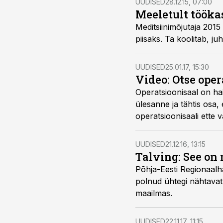
UUDISED
28.12.15, 07:00
Meeletult tööka
Meditsiinimõjutaja 2015
piisaks. Ta koolitab, ju
UUDISED
25.01.17, 15:30
Video: Otse oper
Operatsioonisaal on haig
ülesanne ja tähtis osa,
operatsioonisaali ette 
UUDISED
21.12.16, 13:15
Talving: See on 
Põhja-Eesti Regionaalh
polnud ühtegi nähtavat
maailmas.
UUDISED
22.11.17, 11:15