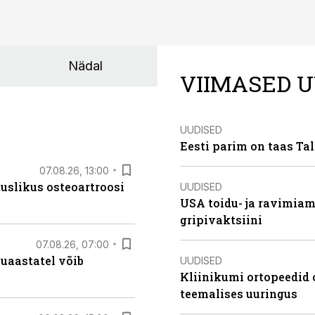
Nädal
VIIMASED U
UUDISED
Eesti parim on taas Tal
07.08.26, 13:00
tuslikus osteoartroosi
UUDISED
USA toidu- ja ravimia
gripivaktsiini
07.08.26, 07:00
uaastatel võib
UUDISED
Kliinikumi ortopeedid 
teemalises uuringus