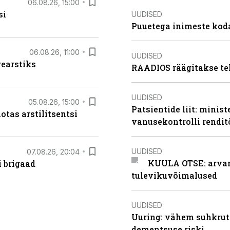
06.08.26, 15:00
si
UUDISED
Puuetega inimeste koda
06.08.26, 11:00
UUDISED
rearstiks
RAADIOS räägitakse te
UUDISED
05.08.26, 15:00
Patsientide liit: minis
otas arstilitsentsi
vanusekontrolli rendi
UUDISED
07.08.26, 20:04
KUULA OTSE: arvamu
i brigaad
tulevikuvõimalused
UUDISED
Uuring: vähem suhkrut
dementsuse riski