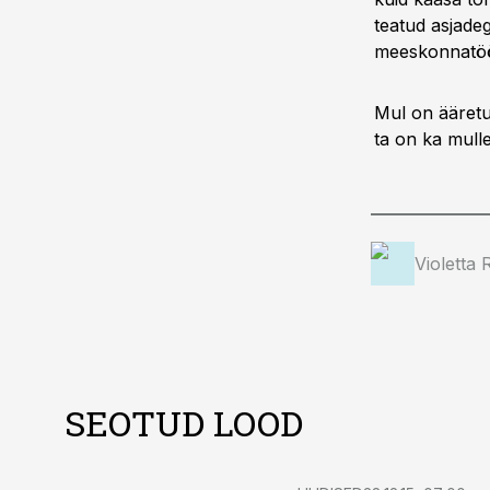
teatud asjadeg
meeskonnatö
Mul on ääretu
ta on ka mull
Violetta 
SEOTUD LOOD