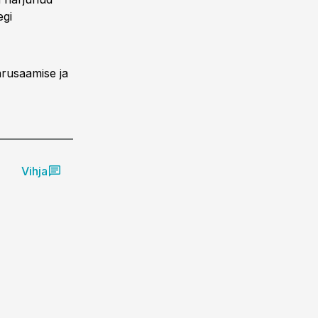
egi
arusaamise ja
Vihja