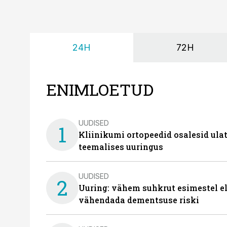
24H
72H
ENIMLOETUD
UUDISED
1
Kliinikumi ortopeedid osalesid ula
teemalises uuringus
UUDISED
2
Uuring: vähem suhkrut esimestel el
vähendada dementsuse riski