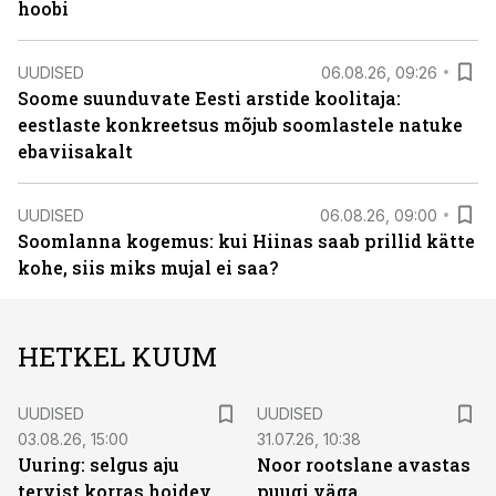
hoobi
UUDISED
06.08.26, 09:26
Soome suunduvate Eesti arstide koolitaja:
eestlaste konkreetsus mõjub soomlastele natuke
ebaviisakalt
UUDISED
06.08.26, 09:00
Soomlanna kogemus: kui Hiinas saab prillid kätte
kohe, siis miks mujal ei saa?
HETKEL KUUM
UUDISED
UUDISED
03.08.26, 15:00
31.07.26, 10:38
Uuring: selgus aju
Noor rootslane avastas
tervist korras hoidev
puugi väga