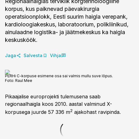
Regionaalhaiglas terviklik kõrgtehnoloogiline
korpus, kus paiknevad päevakirurgia
operatsioonplokk, Eesti suurim haigla verepank,
kardioloogiakeskus, laboratoorium, polikliinikud,
ainulaadne logistika- ja jäätmekeskus ka haigla
keskusköök.
Jaga
Salvesta
Vihja
PERHi C-korpuse esimene osa sai valmis mullu suve lõpus.
Foto:
Raul Mee
Pikaajalise europrojekti tulemusena saab
regionaalhaigla koos 2010. aastal valminud X-
2
korpusega juurde 57 336 m
ajakohast ravipinda.