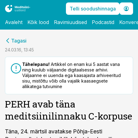
Telli soodushinnaga
Avaleht
Kõik lood
Ravimiuudised
Podcastid
Konvere
cebook
Tagasi
Twitter)
24.03.16, 13:45
kedIn
Tähelepanu!
Artikkel on enam kui 5 aastat vana
ning kuulub väljaande digitaalsesse arhiivi.
ail
Väljaanne ei uuenda ega kaasajasta arhiveeritud
sisu, mistõttu võib olla vajalik kaasaegsete
k
allikatega tutvumine
PERH avab täna
meditsiinilinnaku C-korpuse
Täna, 24. märtsil avatakse Põhja-Eesti