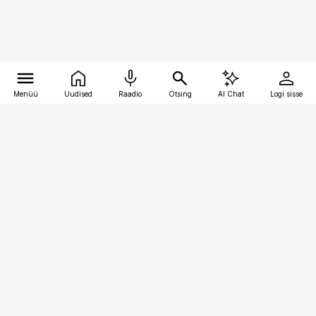
Menüü
Uudised
Raadio
Otsing
AI Chat
Logi sisse
Vana-Lõuna 39/1, 19094 Tallinn
(+372) 667 0111
meditsiiniuudised@aripaev.ee
Tellimisega seotud küsimused:
tellimiskeskus@aripaev.ee
Telli
Reklaam
Firmast