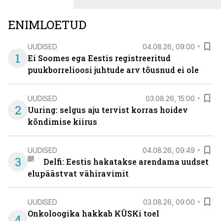
ENIMLOETUD
UUDISED
04.08.26, 09:00
1
Ei Soomes ega Eestis registreeritud
puukborrelioosi juhtude arv tõusnud ei ole
UUDISED
03.08.26, 15:00
2
Uuring: selgus aju tervist korras hoidev
kõndimise kiirus
UUDISED
04.08.26, 09:49
3
Delfi: Eestis hakatakse arendama uudset
elupäästvat vähiravimit
UUDISED
03.08.26, 09:00
Onkoloogika hakkab KÜSKi toel
4