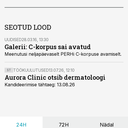
SEOTUD LOOD
UUDISED
28.03.16, 13:30
Galerii: C-korpus sai avatud
Meenutusi neljapäevaselt PERHi C-korpuse avamiselt.
TÖÖKUULUTUSED
13.07.26, 12:10
ST
Aurora Clinic otsib dermatoloogi
Kandideerimise tähtaeg: 13.08.26
24H
72H
Nädal