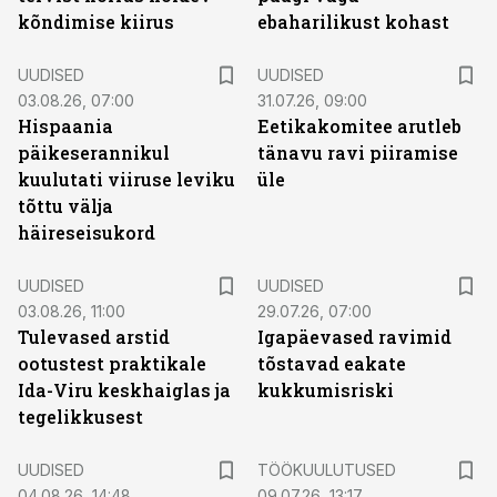
kõndimise kiirus
ebaharilikust kohast
UUDISED
UUDISED
03.08.26, 07:00
31.07.26, 09:00
Hispaania
Eetikakomitee arutleb
päikeserannikul
tänavu ravi piiramise
kuulutati viiruse leviku
üle
tõttu välja
häireseisukord
UUDISED
UUDISED
03.08.26, 11:00
29.07.26, 07:00
Tulevased arstid
Igapäevased ravimid
ootustest praktikale
tõstavad eakate
Ida-Viru keskhaiglas ja
kukkumisriski
tegelikkusest
ST
UUDISED
TÖÖKUULUTUSED
04.08.26, 14:48
09.07.26, 13:17