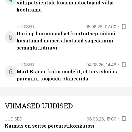
vähipatsientide kogemustoetajaid välja
koolitama
UUDISED
05.08.26, 07:00
Uuring: hormonaalset kontratseptsiooni
5
kasutanud naised alustasid sagedamini
semaglutiidiravi
UUDISED
04.08.26, 14:48
6
Mart Brauer: kolm mudelit, et tervishoius
paremini tööjõudu planeerida
VIIMASED UUDISED
UUDISED
06.08.26, 15:00
Käimas on seitse perearstikonkurssi