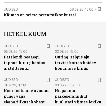
UUDISED
06.08.26, 15:00
Käimas on seitse perearstikonkurssi
HETKEL KUUM
UUDISED
UUDISED
05.08.26, 15:00
03.08.26, 15:00
Patsiendi peaaegu
Uuring: selgus aju
tapnud kirurg kaotas
tervist korras hoidev
arstilitsentsi
kõndimise kiirus
UUDISED
UUDISED
31.07.26, 10:38
03.08.26, 07:00
Noor rootslane avastas
Hispaania
puugi väga
päikeserannikul
ebaharilikust kohast
kuulutati viiruse leviku