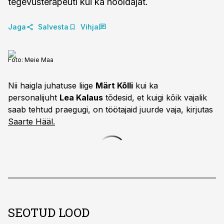
tegevusterapeuti kui ka hooldajat.
Jaga
Salvesta
Vihja
Foto:
Meie Maa
Nii haigla juhatuse liige
Märt Kõlli
kui ka
personalijuht
Lea Kalaus
tõdesid, et kuigi kõik vajalik
saab tehtud praegugi, on töötajaid juurde vaja, kirjutas
Saarte Hääl.
SEOTUD LOOD