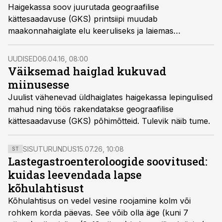
Haigekassa soov juurutada geograafilise
kättesaadavuse (GKS) printsiipi muudab
maakonnahaiglate elu keeruliseks ja laiemas
tähenduses on see suundumus maakonna haiglate
edasist tulemuslikku tegevust vaadeldes ohtlik.
UUDISED
06.04.16, 08:00
Väiksemad haiglad kukuvad
miinusesse
Juulist vähenevad üldhaiglates haigekassa lepingulised
mahud ning töös rakendatakse geograafilise
kättesaadavuse (GKS) põhimõtteid. Tulevik näib tume.
SISUTURUNDUS
15.07.26, 10:08
ST
Lastegastroenteroloogide soovitused:
kuidas leevendada lapse
kõhulahtisust
Kõhulahtisus on vedel vesine roojamine kolm või
rohkem korda päevas. See võib olla äge (kuni 7