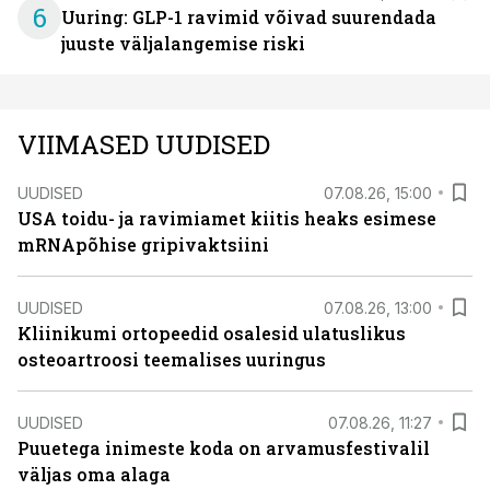
6
Uuring: GLP-1 ravimid võivad suurendada
juuste väljalangemise riski
VIIMASED UUDISED
UUDISED
07.08.26, 15:00
USA toidu- ja ravimiamet kiitis heaks esimese
mRNApõhise gripivaktsiini
UUDISED
07.08.26, 13:00
Kliinikumi ortopeedid osalesid ulatuslikus
osteoartroosi teemalises uuringus
UUDISED
07.08.26, 11:27
Puuetega inimeste koda on arvamusfestivalil
väljas oma alaga