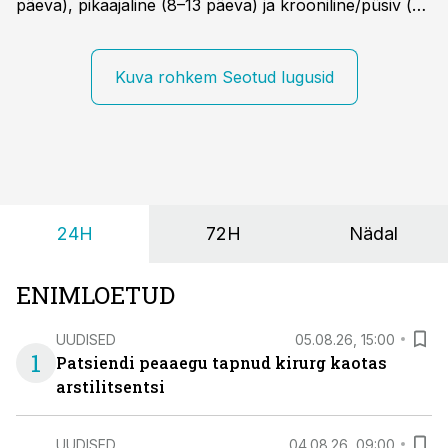
päeva), pikaajaline (8–13 päeva) ja krooniline/püsiv (>
14 päeva). Lapseeas esinev kõhulahtisus on tavaliselt
viiruslik ning sellega kaasneb sageli oksendamine ja
kehatemperatuuri tõus.
Kuva rohkem Seotud lugusid
24H
72H
Nädal
ENIMLOETUD
UUDISED
05.08.26, 15:00
1
Patsiendi peaaegu tapnud kirurg kaotas
arstilitsentsi
UUDISED
04.08.26, 09:00