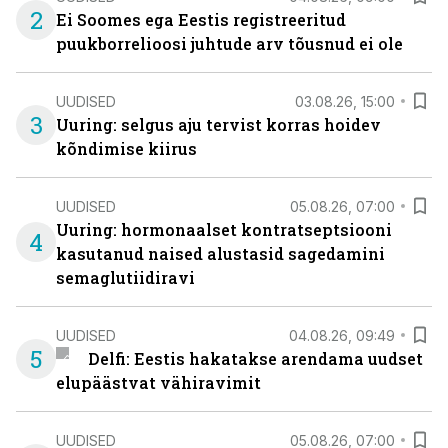
2
Ei Soomes ega Eestis registreeritud
puukborrelioosi juhtude arv tõusnud ei ole
UUDISED
03.08.26, 15:00
3
Uuring: selgus aju tervist korras hoidev
kõndimise kiirus
UUDISED
05.08.26, 07:00
Uuring: hormonaalset kontratseptsiooni
4
kasutanud naised alustasid sagedamini
semaglutiidiravi
UUDISED
04.08.26, 09:49
5
Delfi: Eestis hakatakse arendama uudset
elupäästvat vähiravimit
UUDISED
05.08.26, 07:00