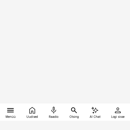
Menüü
Uudised
Raadio
Otsing
AI Chat
Logi sisse