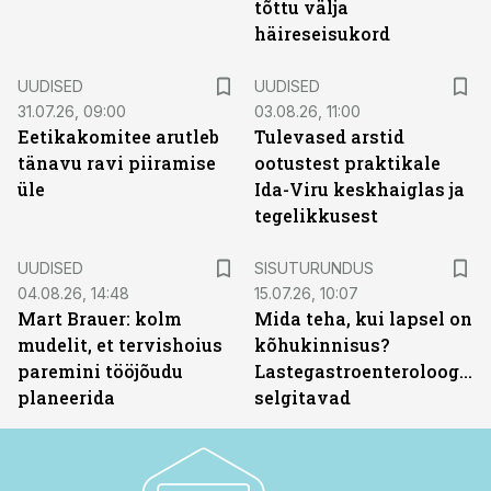
tõttu välja
häireseisukord
UUDISED
UUDISED
31.07.26, 09:00
03.08.26, 11:00
Eetikakomitee arutleb
Tulevased arstid
tänavu ravi piiramise
ootustest praktikale
üle
Ida-Viru keskhaiglas ja
tegelikkusest
ST
UUDISED
SISUTURUNDUS
04.08.26, 14:48
15.07.26, 10:07
Mart Brauer: kolm
Mida teha, kui lapsel on
mudelit, et tervishoius
kõhukinnisus?
paremini tööjõudu
Lastegastroenteroloogid
planeerida
selgitavad