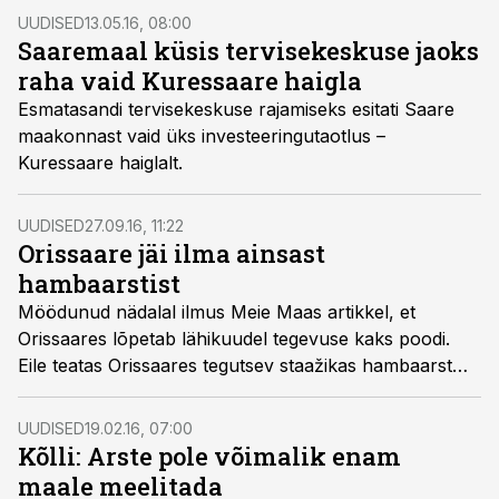
UUDISED
13.05.16, 08:00
Saaremaal küsis tervisekeskuse jaoks
raha vaid Kuressaare haigla
Esmatasandi tervisekeskuse rajamiseks esitati Saare
maakonnast vaid üks investeeringutaotlus –
Kuressaare haiglalt.
UUDISED
27.09.16, 11:22
Orissaare jäi ilma ainsast
hambaarstist
Möödunud nädalal ilmus Meie Maas artikkel, et
Orissaares lõpetab lähikuudel tegevuse kaks poodi.
Eile teatas Orissaares tegutsev staažikas hambaarst
Terje Peedu, et läheb kahe kuu pärast pensionile ning
mantlipärijat tema sõnul silmapiiril ei ole.
UUDISED
19.02.16, 07:00
Kõlli: Arste pole võimalik enam
maale meelitada