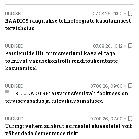
UUDISED
07.08.26, 11:00
RAADIOS räägitakse tehnoloogiate kasutamisest
tervishoius
UUDISED
07.08.26, 10:12
Patsientide liit: ministeeriumi kava ei taga
toimivat vanusekontrolli renditõukerataste
kasutamisel
UUDISED
07.08.26, 09:00
KUULA OTSE: arvamusfestivali fookuses on
tervisevabadus ja tulevikuvõimalused
UUDISED
07.08.26, 07:00
Uuring: vähem suhkrut esimestel eluaastatel võib
vähendada dementsuse riski