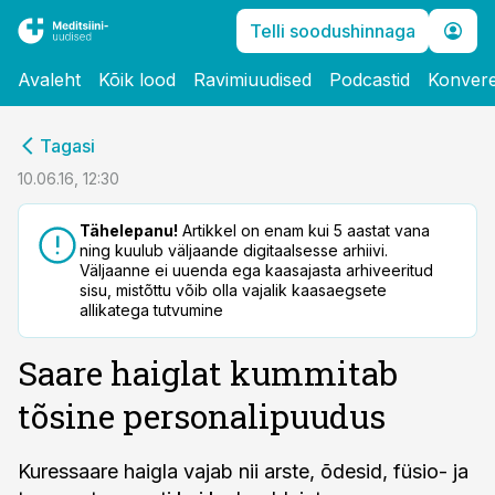
Telli soodushinnaga
Avaleht
Kõik lood
Ravimiuudised
Podcastid
Konvere
cebook
Tagasi
Twitter)
10.06.16, 12:30
kedIn
Tähelepanu!
Artikkel on enam kui 5 aastat vana
ning kuulub väljaande digitaalsesse arhiivi.
ail
Väljaanne ei uuenda ega kaasajasta arhiveeritud
sisu, mistõttu võib olla vajalik kaasaegsete
k
allikatega tutvumine
Saare haiglat kummitab
tõsine personalipuudus
Kuressaare haigla vajab nii arste, õdesid, füsio- ja