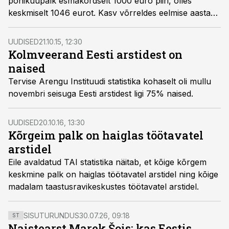
põhikuupalk esmakordselt 1000 euro piiri, olles
keskmiselt 1046 eurot. Kasv võrreldes eelmise aastaga
on 7,8%.
UUDISED
21.10.15, 12:30
Kolmveerand Eesti arstidest on
naised
Tervise Arengu Instituudi statistika kohaselt oli mullu
novembri seisuga Eesti arstidest ligi 75% naised.
UUDISED
20.10.16, 13:30
Kõrgeim palk on haiglas töötavatel
arstidel
Eile avaldatud TAI statistika näitab, et kõige kõrgem
keskmine palk on haiglas töötavatel arstidel ning kõige
madalam taastusravikeskustes töötavatel arstidel.
SISUTURUNDUS
30.07.26, 09:18
ST
Naistearst Marek Šois: kas Eestis