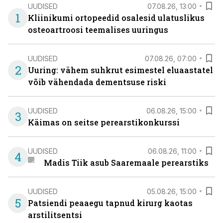
UUDISED
07.08.26, 13:00
1
Kliinikumi ortopeedid osalesid ulatuslikus
osteoartroosi teemalises uuringus
UUDISED
07.08.26, 07:00
2
Uuring: vähem suhkrut esimestel eluaastatel
võib vähendada dementsuse riski
UUDISED
06.08.26, 15:00
3
Käimas on seitse perearstikonkurssi
UUDISED
06.08.26, 11:00
4
Madis Tiik asub Saaremaale perearstiks
UUDISED
05.08.26, 15:00
5
Patsiendi peaaegu tapnud kirurg kaotas
arstilitsentsi