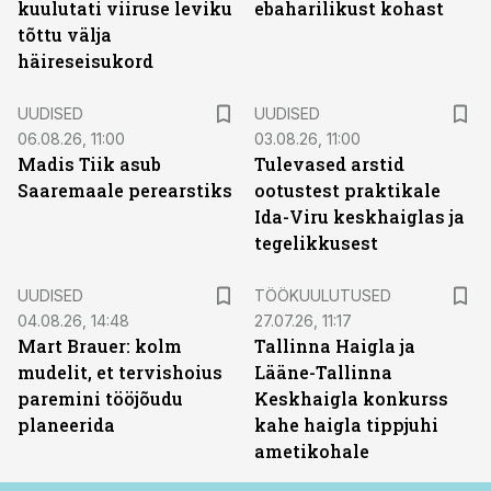
kuulutati viiruse leviku
ebaharilikust kohast
tõttu välja
häireseisukord
UUDISED
UUDISED
06.08.26, 11:00
03.08.26, 11:00
Madis Tiik asub
Tulevased arstid
Saaremaale perearstiks
ootustest praktikale
Ida-Viru keskhaiglas ja
tegelikkusest
ST
UUDISED
TÖÖKUULUTUSED
04.08.26, 14:48
27.07.26, 11:17
Mart Brauer: kolm
Tallinna Haigla ja
mudelit, et tervishoius
Lääne-Tallinna
paremini tööjõudu
Keskhaigla konkurss
planeerida
kahe haigla tippjuhi
ametikohale