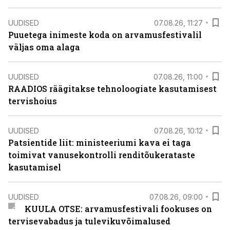
UUDISED
07.08.26, 11:27
Puuetega inimeste koda on arvamusfestivalil
väljas oma alaga
UUDISED
07.08.26, 11:00
RAADIOS räägitakse tehnoloogiate kasutamisest
tervishoius
UUDISED
07.08.26, 10:12
Patsientide liit: ministeeriumi kava ei taga
toimivat vanusekontrolli renditõukerataste
kasutamisel
UUDISED
07.08.26, 09:00
KUULA OTSE: arvamusfestivali fookuses on
tervisevabadus ja tulevikuvõimalused