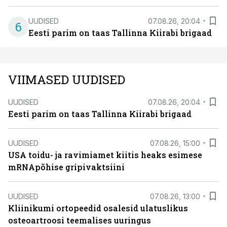
UUDISED
07.08.26, 20:04
6
Eesti parim on taas Tallinna Kiirabi brigaad
VIIMASED UUDISED
UUDISED
07.08.26, 20:04
Eesti parim on taas Tallinna Kiirabi brigaad
UUDISED
07.08.26, 15:00
USA toidu- ja ravimiamet kiitis heaks esimese
mRNApõhise gripivaktsiini
UUDISED
07.08.26, 13:00
Kliinikumi ortopeedid osalesid ulatuslikus
osteoartroosi teemalises uuringus