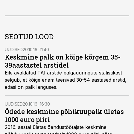
SEOTUD LOOD
UUDISED
20.10.16, 11:40
Keskmine palk on kõige kõrgem 35-
39aastastel arstidel
Eile avaldatud TAI arstide palgauuringute statistikast
selgub, et kõige enam teenivad 30-54 aastased arstid,
edasi on palk languses.
UUDISED
20.10.16, 16:30
Õdede keskmine põhikuupalk ületas
1000 euro piiri
2016. aastal ületas õendustöötajate keskmine