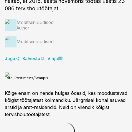
näitab, et 2015. aasta novembris töötas Eestis 23
086 tervishoiutöötajat.
Meditsiiniuudised
Author
Meditsiiniuudised
Jaga
Salvesta
Vihja
Foto:
Postimees/Scanpix
Kõige enam on nende hulgas õdesid, kes moodustavad
kõigist töötajatest kolmandiku. Järgmisel kohal asuvad
arstid ja arst-residendid. Neid on viiendik kõigist
tervishoiutöötajatest.