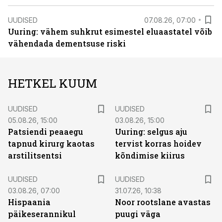
UUDISED
07.08.26, 07:00
Uuring: vähem suhkrut esimestel eluaastatel võib
vähendada dementsuse riski
HETKEL KUUM
UUDISED
UUDISED
05.08.26, 15:00
03.08.26, 15:00
Patsiendi peaaegu
Uuring: selgus aju
tapnud kirurg kaotas
tervist korras hoidev
arstilitsentsi
kõndimise kiirus
UUDISED
UUDISED
03.08.26, 07:00
31.07.26, 10:38
Hispaania
Noor rootslane avastas
päikeserannikul
puugi väga