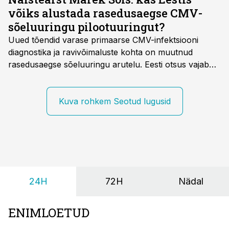
võiks alustada rasedusaegse CMV-
sõeluuringu pilootuuringut?
Uued tõendid varase primaarse CMV-infektsiooni
diagnostika ja ravivõimaluste kohta on muutnud
rasedusaegse sõeluuringu arutelu. Eesti otsus vajab
siiski kohalikke epidemioloogilisi andmeid ning
rasedusaegse ja vastsündinute sõeluuringu võrdlust,
kirjutab naistearst dr Marek Šois, kes on
Kuva rohkem Seotud lugusid
spetsialiseerunud lootemeditsiinile.
24H
72H
Nädal
ENIMLOETUD