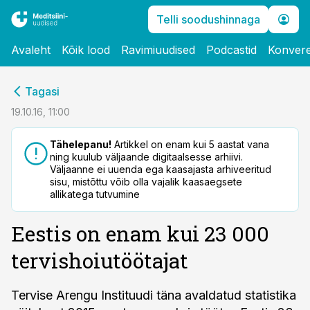
Telli soodushinnaga
Avaleht
Kõik lood
Ravimiuudised
Podcastid
Konvere
cebook
Tagasi
Twitter)
19.10.16, 11:00
kedIn
Tähelepanu!
Artikkel on enam kui 5 aastat vana
ning kuulub väljaande digitaalsesse arhiivi.
ail
Väljaanne ei uuenda ega kaasajasta arhiveeritud
sisu, mistõttu võib olla vajalik kaasaegsete
k
allikatega tutvumine
Eestis on enam kui 23 000
tervishoiutöötajat
Tervise Arengu Instituudi täna avaldatud statistika