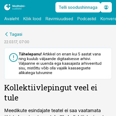
Telli soodushinnaga
Avaleht
Kõik lood
Ravimiuudised
Podcastid
Konvere
cebook
Tagasi
Twitter)
22.03.17, 07:00
kedIn
Tähelepanu!
Artikkel on enam kui 5 aastat vana
ning kuulub väljaande digitaalsesse arhiivi.
ail
Väljaanne ei uuenda ega kaasajasta arhiveeritud
sisu, mistõttu võib olla vajalik kaasaegsete
k
allikatega tutvumine
Kollektiivlepingut veel ei
tule
Meedikute esindajate teatel ei saa vaatamata