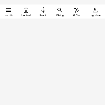
Menüü
Uudised
Raadio
Otsing
AI Chat
Logi sisse
Vana-Lõuna 39/1, 19094 Tallinn
(+372) 667 0111
meditsiiniuudised@aripaev.ee
Tellimisega seotud küsimused:
tellimiskeskus@aripaev.ee
Telli
Reklaam
Firmast
Sisu kasutamisõigused
Ajakirjaniku
eetikakoodeks