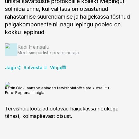
ühiste kavatsuste protokollile kollektiivlepingut
sõlmida enne, kui valitsus on otsustanud
rahastamise suurendamise ja haigekassa tõstnud
palgakomponente nii nagu lepingu pooled on
kokku leppinud.
Kadi Heinsalu
Meditsiiniuudiste peatoimetaja
Jaga
Salvesta
Vihja
Katrin Olo-Laansoo esindab tervishoiutöötajate kutseliitu.
Foto:
Regionaalhaigla
Tervishoiutöötajad ootavad haigekassa nõukogu
tänast, kolmapäevast otsust.