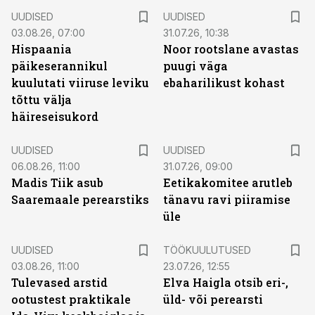
UUDISED
UUDISED
03.08.26, 07:00
31.07.26, 10:38
Hispaania
Noor rootslane avastas
päikeserannikul
puugi väga
kuulutati viiruse leviku
ebaharilikust kohast
tõttu välja
häireseisukord
UUDISED
UUDISED
06.08.26, 11:00
31.07.26, 09:00
Madis Tiik asub
Eetikakomitee arutleb
Saaremaale perearstiks
tänavu ravi piiramise
üle
ST
UUDISED
TÖÖKUULUTUSED
03.08.26, 11:00
23.07.26, 12:55
Tulevased arstid
Elva Haigla otsib eri-,
ootustest praktikale
üld- või perearsti