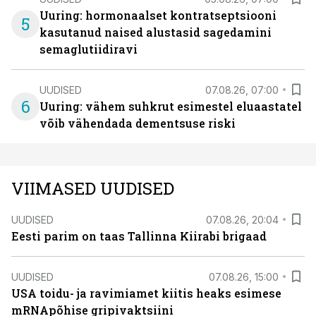
Uuring: hormonaalset kontratseptsiooni
5
kasutanud naised alustasid sagedamini
semaglutiidiravi
UUDISED
07.08.26, 07:00
6
Uuring: vähem suhkrut esimestel eluaastatel
võib vähendada dementsuse riski
VIIMASED UUDISED
UUDISED
07.08.26, 20:04
Eesti parim on taas Tallinna Kiirabi brigaad
UUDISED
07.08.26, 15:00
USA toidu- ja ravimiamet kiitis heaks esimese
mRNApõhise gripivaktsiini