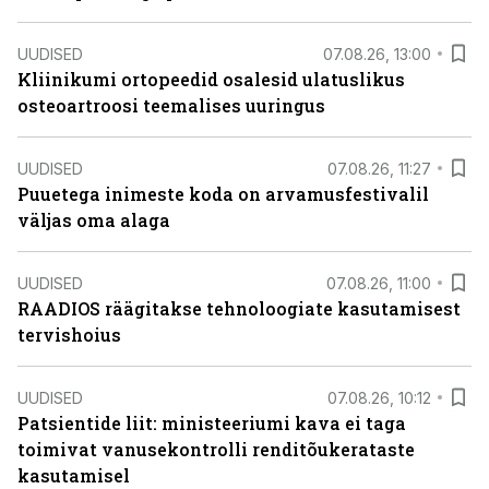
UUDISED
07.08.26, 13:00
Kliinikumi ortopeedid osalesid ulatuslikus
osteoartroosi teemalises uuringus
UUDISED
07.08.26, 11:27
Puuetega inimeste koda on arvamusfestivalil
väljas oma alaga
UUDISED
07.08.26, 11:00
RAADIOS räägitakse tehnoloogiate kasutamisest
tervishoius
UUDISED
07.08.26, 10:12
Patsientide liit: ministeeriumi kava ei taga
toimivat vanusekontrolli renditõukerataste
kasutamisel