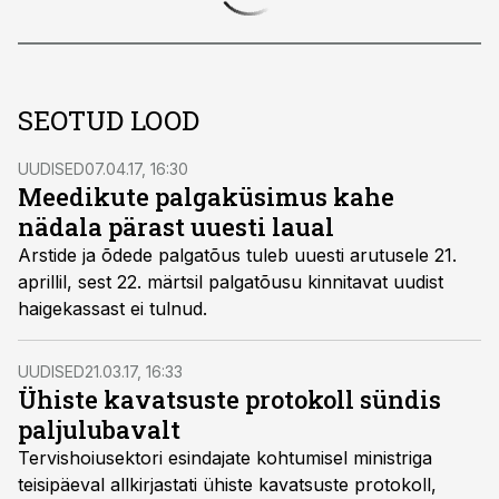
SEOTUD LOOD
UUDISED
07.04.17, 16:30
Meedikute palgaküsimus kahe
nädala pärast uuesti laual
Arstide ja õdede palgatõus tuleb uuesti arutusele 21.
aprillil, sest 22. märtsil palgatõusu kinnitavat uudist
haigekassast ei tulnud.
UUDISED
21.03.17, 16:33
Ühiste kavatsuste protokoll sündis
paljulubavalt
Tervishoiusektori esindajate kohtumisel ministriga
teisipäeval allkirjastati ühiste kavatsuste protokoll,