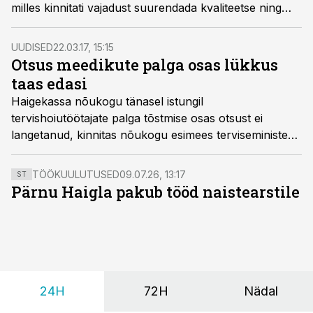
milles kinnitati vajadust suurendada kvaliteetse ning
õigeaegse arsti- ja õendusabi kättesaadavust. Üheks
otsuseks oli tagasiulatuvalt 1. aprilli seisuga tagada ka
UUDISED
22.03.17, 15:15
tervishoiutöötajate palgatõusu, selgitas töö- ja
Otsus meedikute palga osas lükkus
terviseminister Jevgegi Ossinovski.
taas edasi
Haigekassa nõukogu tänasel istungil
tervishoiutöötajate palga tõstmise osas otsust ei
langetanud, kinnitas nõukogu esimees terviseminister
Jevgeni Ossinovski peale arutelu lõppu.
TÖÖKUULUTUSED
09.07.26, 13:17
ST
Pärnu Haigla pakub tööd naistearstile
24H
72H
Nädal