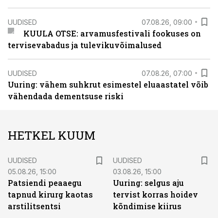
UUDISED
07.08.26, 09:00
KUULA OTSE: arvamusfestivali fookuses on
tervisevabadus ja tulevikuvõimalused
UUDISED
07.08.26, 07:00
Uuring: vähem suhkrut esimestel eluaastatel võib
vähendada dementsuse riski
HETKEL KUUM
UUDISED
UUDISED
05.08.26, 15:00
03.08.26, 15:00
Patsiendi peaaegu
Uuring: selgus aju
tapnud kirurg kaotas
tervist korras hoidev
arstilitsentsi
kõndimise kiirus