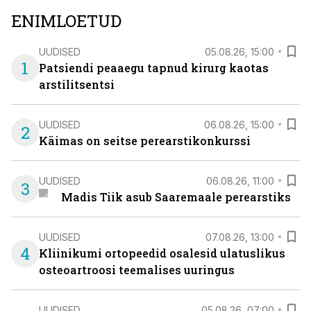
ENIMLOETUD
UUDISED
05.08.26, 15:00
1
Patsiendi peaaegu tapnud kirurg kaotas
arstilitsentsi
UUDISED
06.08.26, 15:00
2
Käimas on seitse perearstikonkurssi
UUDISED
06.08.26, 11:00
3
Madis Tiik asub Saaremaale perearstiks
UUDISED
07.08.26, 13:00
4
Kliinikumi ortopeedid osalesid ulatuslikus
osteoartroosi teemalises uuringus
UUDISED
05.08.26, 07:00