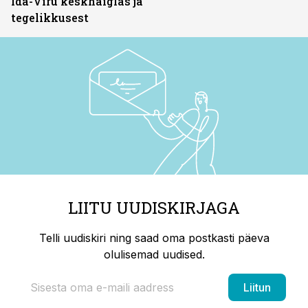
Ida-Viru keskhaiglas ja
tegelikkusest
LIITU UUDISKIRJAGA
Telli uudiskiri ning saad oma postkasti päeva
olulisemad uudised.
Liitun