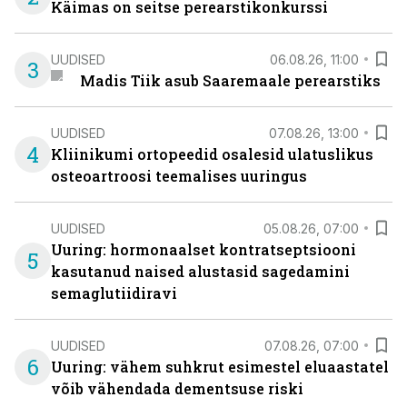
Käimas on seitse perearstikonkurssi
UUDISED
06.08.26, 11:00
3
Madis Tiik asub Saaremaale perearstiks
UUDISED
07.08.26, 13:00
4
Kliinikumi ortopeedid osalesid ulatuslikus
osteoartroosi teemalises uuringus
UUDISED
05.08.26, 07:00
Uuring: hormonaalset kontratseptsiooni
5
kasutanud naised alustasid sagedamini
semaglutiidiravi
UUDISED
07.08.26, 07:00
6
Uuring: vähem suhkrut esimestel eluaastatel
võib vähendada dementsuse riski