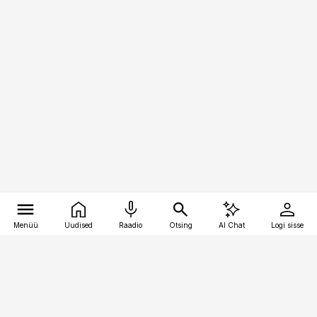
Menüü
Uudised
Raadio
Otsing
AI Chat
Logi sisse
Vana-Lõuna 39/1, 19094 Tallinn
(+372) 667 0111