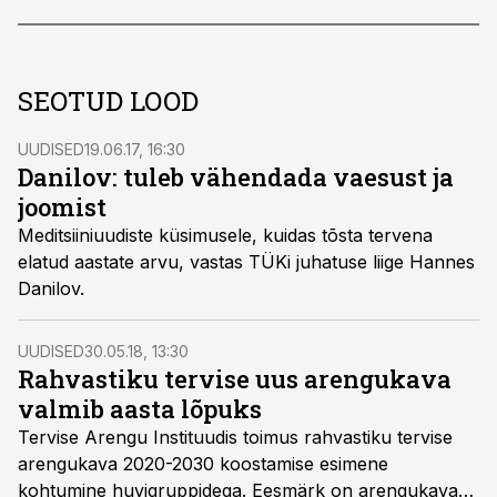
SEOTUD LOOD
UUDISED
19.06.17, 16:30
Danilov: tuleb vähendada vaesust ja
joomist
Meditsiiniuudiste küsimusele, kuidas tõsta tervena
elatud aastate arvu, vastas TÜKi juhatuse liige Hannes
Danilov.
UUDISED
30.05.18, 13:30
Rahvastiku tervise uus arengukava
valmib aasta lõpuks
Tervise Arengu Instituudis toimus rahvastiku tervise
arengukava 2020-2030 koostamise esimene
kohtumine huvigruppidega. Eesmärk on arengukava