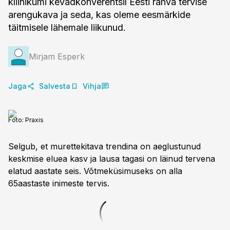
kliinikumi kevadkonverentsil Eesti rahva tervise
arengukava ja seda, kas oleme eesmärkide
täitmisele lähemale liikunud.
Mirjam Esperk
Jaga
Salvesta
Vihja
Foto:
Praxis
Selgub, et murettekitava trendina on aeglustunud
keskmise eluea kasv ja lausa tagasi on läinud tervena
elatud aastate seis. Võtmeküsimuseks on alla
65aastaste inimeste tervis.