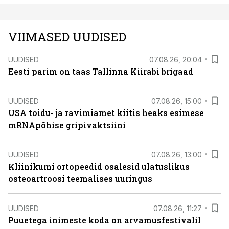
VIIMASED UUDISED
UUDISED
07.08.26, 20:04
Eesti parim on taas Tallinna Kiirabi brigaad
UUDISED
07.08.26, 15:00
USA toidu- ja ravimiamet kiitis heaks esimese
mRNApõhise gripivaktsiini
UUDISED
07.08.26, 13:00
Kliinikumi ortopeedid osalesid ulatuslikus
osteoartroosi teemalises uuringus
UUDISED
07.08.26, 11:27
Puuetega inimeste koda on arvamusfestivalil