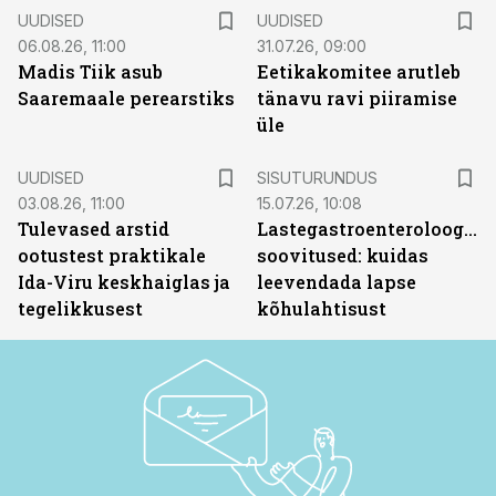
UUDISED
UUDISED
06.08.26, 11:00
31.07.26, 09:00
Madis Tiik asub
Eetikakomitee arutleb
Saaremaale perearstiks
tänavu ravi piiramise
üle
ST
UUDISED
SISUTURUNDUS
03.08.26, 11:00
15.07.26, 10:08
Tulevased arstid
Lastegastroenteroloogide
ootustest praktikale
soovitused: kuidas
Ida-Viru keskhaiglas ja
leevendada lapse
tegelikkusest
kõhulahtisust