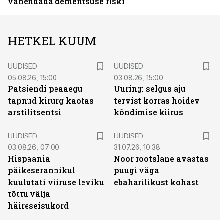
vähendada dementsuse riski
HETKEL KUUM
UUDISED
UUDISED
05.08.26, 15:00
03.08.26, 15:00
Patsiendi peaaegu
Uuring: selgus aju
tapnud kirurg kaotas
tervist korras hoidev
arstilitsentsi
kõndimise kiirus
UUDISED
UUDISED
03.08.26, 07:00
31.07.26, 10:38
Hispaania
Noor rootslane avastas
päikeserannikul
puugi väga
kuulutati viiruse leviku
ebaharilikust kohast
tõttu välja
häireseisukord