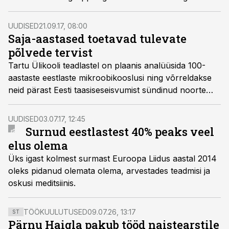
valitsusele esitleda detsembris.
UUDISED
21.09.17, 08:00
Saja-aastased toetavad tulevate
põlvede tervist
Tartu Ülikooli teadlastel on plaanis analüüsida 100-
aastaste eestlaste mikroobikooslusi ning võrreldakse
neid pärast Eesti taasiseseisvumist sündinud noorte
eestlaste omadega.
UUDISED
03.07.17, 12:45
Surnud eestlastest 40% peaks veel
elus olema
Üks igast kolmest surmast Euroopa Liidus aastal 2014
oleks pidanud olemata olema, arvestades teadmisi ja
oskusi meditsiinis.
TÖÖKUULUTUSED
09.07.26, 13:17
ST
Pärnu Haigla pakub tööd naistearstile