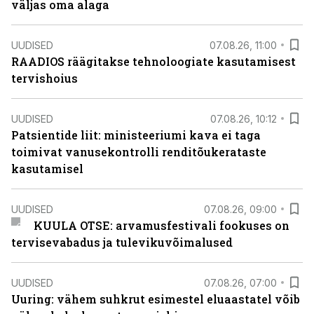
väljas oma alaga
UUDISED
07.08.26, 11:00
RAADIOS räägitakse tehnoloogiate kasutamisest
tervishoius
UUDISED
07.08.26, 10:12
Patsientide liit: ministeeriumi kava ei taga
toimivat vanusekontrolli renditõukerataste
kasutamisel
UUDISED
07.08.26, 09:00
KUULA OTSE: arvamusfestivali fookuses on
tervisevabadus ja tulevikuvõimalused
UUDISED
07.08.26, 07:00
Uuring: vähem suhkrut esimestel eluaastatel võib