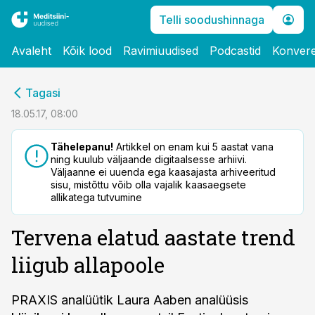
Telli soodushinnaga
Avaleht
Kõik lood
Ravimiuudised
Podcastid
Konvere
cebook
Tagasi
Twitter)
18.05.17, 08:00
kedIn
Tähelepanu!
Artikkel on enam kui 5 aastat vana
ning kuulub väljaande digitaalsesse arhiivi.
ail
Väljaanne ei uuenda ega kaasajasta arhiveeritud
sisu, mistõttu võib olla vajalik kaasaegsete
k
allikatega tutvumine
Tervena elatud aastate trend
liigub allapoole
PRAXIS analüütik Laura Aaben analüüsis