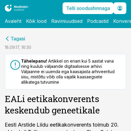
Telli soodushinnaga
Avaleht
Kõik lood
Ravimiuudised
Podcastid
Konvere
cebook
Tagasi
Twitter)
18.09.17, 16:30
kedIn
Tähelepanu!
Artikkel on enam kui 5 aastat vana
ning kuulub väljaande digitaalsesse arhiivi.
ail
Väljaanne ei uuenda ega kaasajasta arhiveeritud
sisu, mistõttu võib olla vajalik kaasaegsete
k
allikatega tutvumine
EALi eetikakonverents
keskendub geneetikale
Eesti Arstide Liidu eetikakonverents toimub 20.