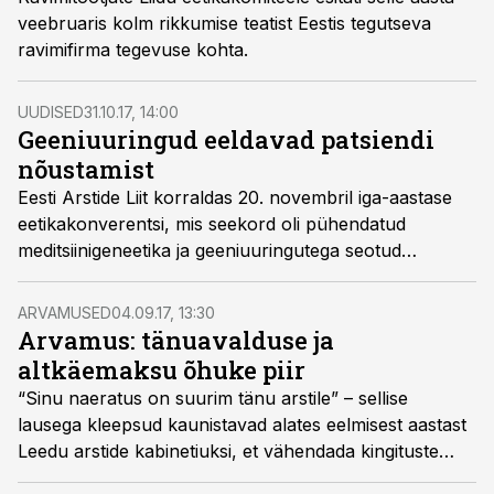
veebruaris kolm rikkumise teatist Eestis tegutseva
ravimifirma tegevuse kohta.
UUDISED
31.10.17, 14:00
Geeniuuringud eeldavad patsiendi
nõustamist
Eesti Arstide Liit korraldas 20. novembril iga-aastase
eetikakonverentsi, mis seekord oli pühendatud
meditsiinigeneetika ja geeniuuringutega seotud
eetilistele dilemmadele.
ARVAMUSED
04.09.17, 13:30
Arvamus: tänuavalduse ja
altkäemaksu õhuke piir
“Sinu naeratus on suurim tänu arstile” – sellise
lausega kleepsud kaunistavad alates eelmisest aastast
Leedu arstide kabinetiuksi, et vähendada kingituste
tegemise kultuuri meditsiinis. Viimased Eestis läbi viidud