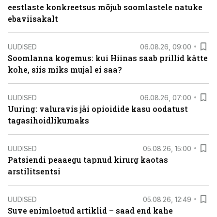
eestlaste konkreetsus mõjub soomlastele natuke
ebaviisakalt
UUDISED
06.08.26, 09:00
Soomlanna kogemus: kui Hiinas saab prillid kätte
kohe, siis miks mujal ei saa?
UUDISED
06.08.26, 07:00
Uuring: valuravis jäi opioidide kasu oodatust
tagasihoidlikumaks
UUDISED
05.08.26, 15:00
Patsiendi peaaegu tapnud kirurg kaotas
arstilitsentsi
UUDISED
05.08.26, 12:49
Suve enimloetud artiklid – saad end kahe