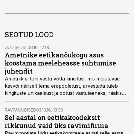
SEOTUD LOOD
UUDISED
15.06.16, 17:00
Ametnike eetikanõukogu asus
koostama meeleheasse suhtumise
juhendit
Ametnik ei tohi vastu võtta kingitusi, mis mõjutavad
kasvõi näiliselt tema erapooletust, arvestada tuleb
kingituste unikaalsust ja ootust vastuteeneks, rääkis
ametnikueetika nõukogu juht Heiki Sibul.
RAVIMIUUDISED
03.10.16, 13:30
Sel aastal on eetikakoodeksit
rikkunud vaid üks ravimifirma
Ravimitootjate Liidu eetikakomiteele esitati selle aasta