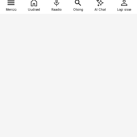
Menüü
Uudised
Raadio
Otsing
AI Chat
Logi sisse
Vana-Lõuna 39/1, 19094 Tallinn
(+372) 667 0111
meditsiiniuudised@aripaev.ee
Tellimisega seotud küsimused:
tellimiskeskus@aripaev.ee
Telli
Reklaam
Firmast
Sisu kasutamisõigused
Ajakirjaniku
eetikakoodeks
Üldtingimused
Privaatsustingimused
Küpsiste poliitika
KKK