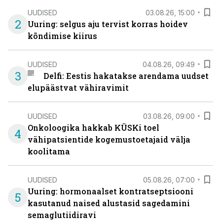
UUDISED
03.08.26, 15:00
2
Uuring: selgus aju tervist korras hoidev
kõndimise kiirus
UUDISED
04.08.26, 09:49
3
Delfi: Eestis hakatakse arendama uudset
elupäästvat vähiravimit
UUDISED
03.08.26, 09:00
Onkoloogika hakkab KÜSKi toel
4
vähipatsientide kogemustoetajaid välja
koolitama
UUDISED
05.08.26, 07:00
Uuring: hormonaalset kontratseptsiooni
5
kasutanud naised alustasid sagedamini
semaglutiidiravi