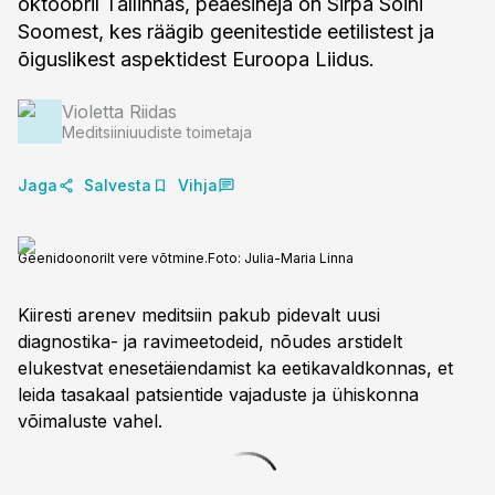
oktoobril Tallinnas, peaesineja on Sirpa Soini
Soomest, kes räägib geenitestide eetilistest ja
õiguslikest aspektidest Euroopa Liidus.
Violetta Riidas
Meditsiiniuudiste toimetaja
Jaga
Salvesta
Vihja
Geenidoonorilt vere võtmine.
Foto:
Julia-Maria Linna
Kiiresti arenev meditsiin pakub pidevalt uusi
diagnostika- ja ravimeetodeid, nõudes arstidelt
elukestvat enesetäiendamist ka eetikavaldkonnas, et
leida tasakaal patsientide vajaduste ja ühiskonna
võimaluste vahel.