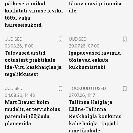
päikeserannikul
tänavu ravi piiramise
kuulutati viiruse leviku
üle
tõttu välja
häireseisukord
UUDISED
UUDISED
03.08.26, 11:00
29.07.26, 07:00
Tulevased arstid
Igapäevased ravimid
ootustest praktikale
tõstavad eakate
Ida-Viru keskhaiglas ja
kukkumisriski
tegelikkusest
ST
UUDISED
TÖÖKUULUTUSED
04.08.26, 14:48
27.07.26, 11:17
Mart Brauer: kolm
Tallinna Haigla ja
mudelit, et tervishoius
Lääne-Tallinna
paremini tööjõudu
Keskhaigla konkurss
planeerida
kahe haigla tippjuhi
ametikohale