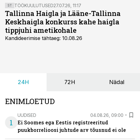
korruptsiooniuuringud ei näita meie meditsiini sugugi
TÖÖKUULUTUSED
27.07.26, 11:17
ST
heas valguses.
Tallinna Haigla ja Lääne-Tallinna
Keskhaigla konkurss kahe haigla
tippjuhi ametikohale
Kandideerimise tähtaeg: 10.08.26
24H
72H
Nädal
ENIMLOETUD
UUDISED
04.08.26, 09:00
1
Ei Soomes ega Eestis registreeritud
puukborrelioosi juhtude arv tõusnud ei ole