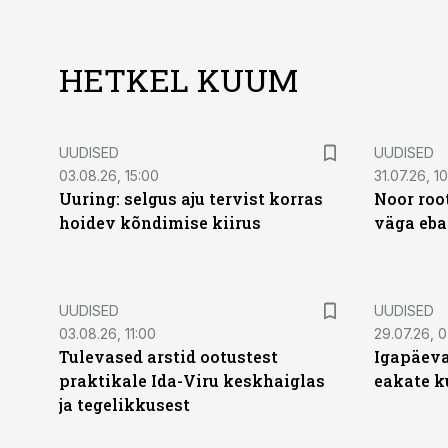
HETKEL KUUM
UUDISED
UUDISED
03.08.26, 15:00
31.07.26, 1
Uuring: selgus aju tervist korras
Noor roo
hoidev kõndimise kiirus
väga eba
UUDISED
UUDISED
03.08.26, 11:00
29.07.26, 
Tulevased arstid ootustest
Igapäeva
praktikale Ida-Viru keskhaiglas
eakate k
ja tegelikkusest