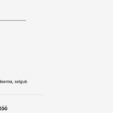
ideemia, selgub
töö