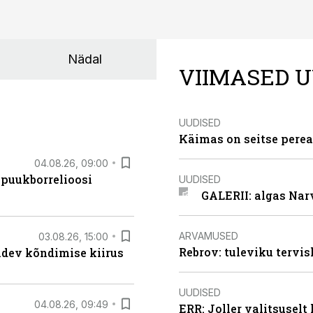
Nädal
VIIMASED U
UUDISED
Käimas on seitse perea
04.08.26, 09:00
 puukborrelioosi
UUDISED
GALERII: algas Nar
ARVAMUSED
03.08.26, 15:00
Rebrov: tuleviku tervis
oidev kõndimise kiirus
UUDISED
04.08.26, 09:49
ERR: Joller valitsuselt