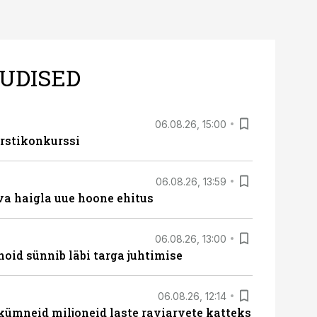
UDISED
06.08.26, 15:00
rstikonkurssi
06.08.26, 13:59
va haigla uue hoone ehitus
06.08.26, 13:00
hoid sünnib läbi targa juhtimise
06.08.26, 12:14
 kümneid miljoneid laste raviarvete katteks