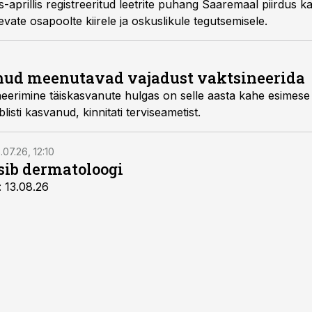
-aprillis registreeritud leetrite puhang Saaremaal piirdus 
evate osapoolte kiirele ja oskuslikule tegutsemisele.
uhud meenutavad vajadust vaktsineerida
neerimine täiskasvanute hulgas on selle aasta kahe esimese
isti kasvanud, kinnitati terviseametist.
.07.26, 12:10
tsib dermatoloogi
: 13.08.26