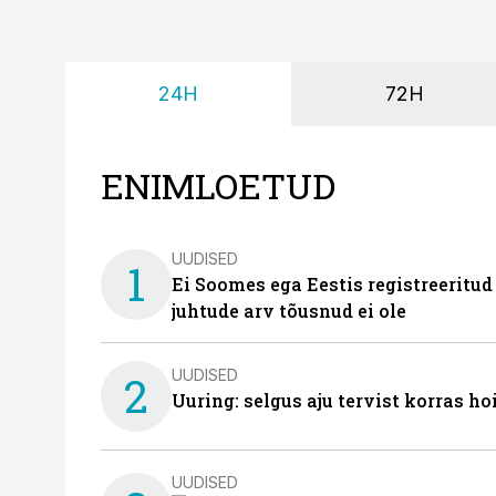
24H
72H
ENIMLOETUD
UUDISED
1
Ei Soomes ega Eestis registreeritud
juhtude arv tõusnud ei ole
UUDISED
2
Uuring: selgus aju tervist korras h
UUDISED