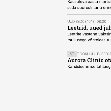
Käesoleva aasta märtsis
seda suuresti tänu erin
UUDISED
08.10.18, 08:00
Leetrid: uued j
Leetrite vastane vaktsi
mullusega võrreldes tubl
ST
TÖÖKUULUTUSED
13
Aurora Clinic o
Kandideerimise tähtaeg