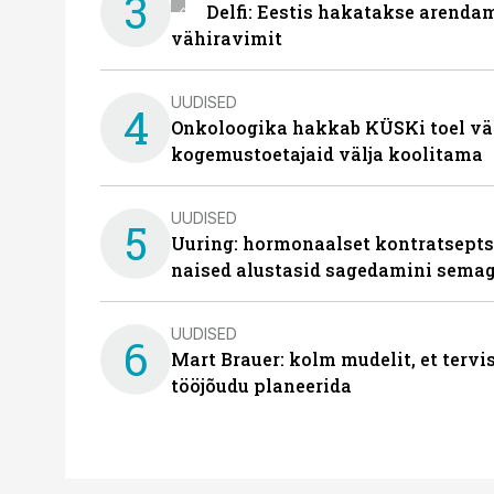
3
Delfi: Eestis hakatakse arenda
vähiravimit
UUDISED
4
Onkoloogika hakkab KÜSKi toel vä
kogemustoetajaid välja koolitama
UUDISED
5
Uuring: hormonaalset kontratsept
naised alustasid sagedamini semag
UUDISED
6
Mart Brauer: kolm mudelit, et terv
tööjõudu planeerida