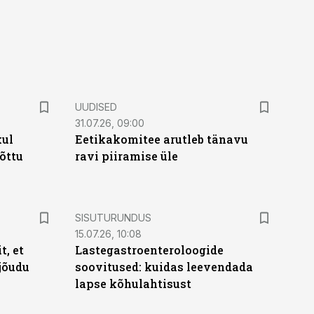
UUDISED
31.07.26, 09:00
kul
Eetikakomitee arutleb tänavu
tõttu
ravi piiramise üle
ST
SISUTURUNDUS
15.07.26, 10:08
t, et
Lastegastroenteroloogide
jõudu
soovitused: kuidas leevendada
lapse kõhulahtisust