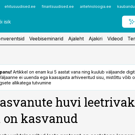
ehitusuudised.ee
finantsuudised.ee
aritehnoloogia.ee
kaubandu
nverentsid
Veebiseminarid
Ajaleht
Ajakiri
Videod
Ter
panu!
Artikkel on enam kui 5 aastat vana ning kuulub väljaande digi
. Väljaanne ei uuenda ega kaasajasta arhiveeritud sisu, mistõttu võib ol
sete allikatega tutvumine
asvanute huvi leetrivak
u on kasvanud