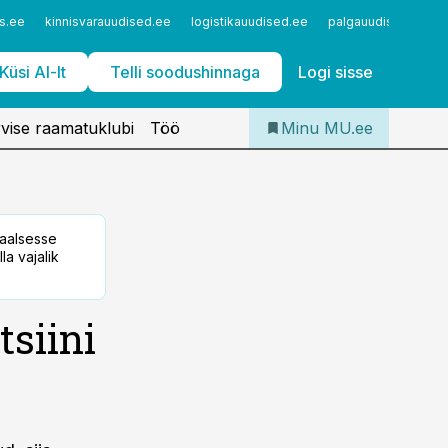
Iseteenindus
s.ee
kinnisvarauudised.ee
logistikauudised.ee
palgauudised.ee
Telli Meditsiiniuudised
Küsi AI-lt
Telli soodushinnaga
Logi sisse
vise raamatuklubi
Töö
Minu MU.ee
taalsesse
la vajalik
tsiini