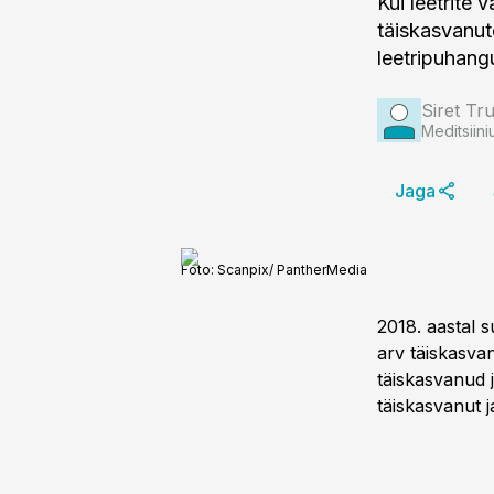
Kui leetrite 
täiskasvanute
leetripuhang
Siret Tru
Meditsiini
Jaga
Foto:
Scanpix/ PantherMedia
2018. aastal s
arv täiskasvan
täiskasvanud j
täiskasvanut j