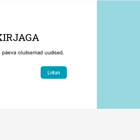
KIRJAGA
ti päeva olulisemad uudised.
Liitun