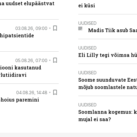
ma uudset elupäästvat
ei küsi
UUDISED
03.08.26, 09:00
Madis Tiik asub Sa
hipatsientide
UUDISED
Eli Lilly tegi võimsa h
05.08.26, 07:00
siooni kasutanud
UUDISED
lutiidiravi
Soome suunduvate Eesti
mõjub soomlastele nat
04.08.26, 14:48
ishoius paremini
UUDISED
Soomlanna kogemus: kui
mujal ei saa?