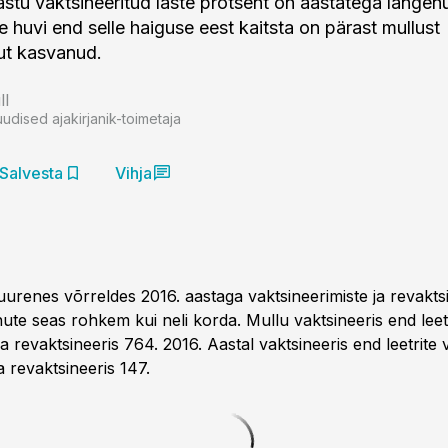
vastu vaktsineeritud laste protsent on aastatega langenu
 huvi end selle haiguse eest kaitsta on pärast mullust
ut kasvanud.
ll
uudised ajakirjanik-toimetaja
Salvesta
Vihja
uurenes võrreldes 2016. aastaga vaktsineerimiste ja revakts
ute seas rohkem kui neli korda. Mullu vaktsineeris end leet
a revaktsineeris 764. 2016. Aastal vaktsineeris end leetrite 
a revaktsineeris 147.