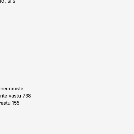
d, siis
ineerimiste
rite vastu 738
vastu 155