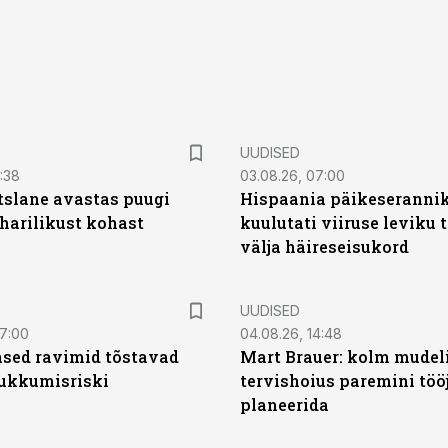
UUDISED
0:38
03.08.26, 07:00
tslane avastas puugi
Hispaania päikeseranni
harilikust kohast
kuulutati viiruse leviku 
välja häireseisukord
UUDISED
07:00
04.08.26, 14:48
sed ravimid tõstavad
Mart Brauer: kolm mudeli
ukkumisriski
tervishoius paremini töö
planeerida