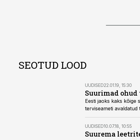
SEOTUD LOOD
UUDISED
22.01.19, 15:30
Suurimad ohud t
Eesti jaoks kaks kõige
terviseameti avaldatud 
UUDISED
10.07.18, 10:55
Suurema leetrit