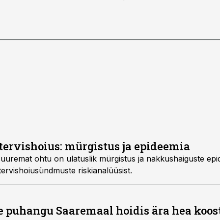
ervishoius: mürgistus ja epideemia
 suuremat ohtu on ulatuslik mürgistus ja nakkushaiguste ep
tervishoiusündmuste riskianalüüsist.
e puhangu Saaremaal hoidis ära hea koos