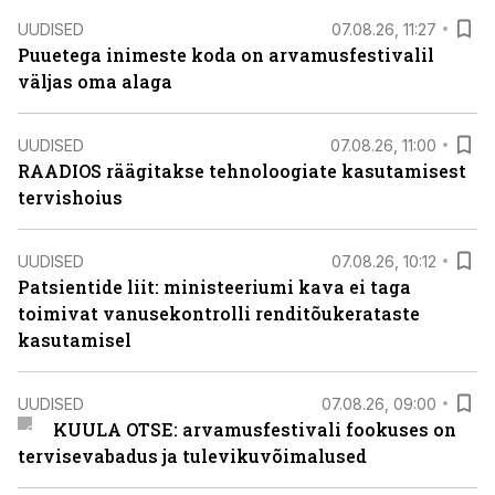
UUDISED
07.08.26, 11:27
Puuetega inimeste koda on arvamusfestivalil
väljas oma alaga
UUDISED
07.08.26, 11:00
RAADIOS räägitakse tehnoloogiate kasutamisest
tervishoius
UUDISED
07.08.26, 10:12
Patsientide liit: ministeeriumi kava ei taga
toimivat vanusekontrolli renditõukerataste
kasutamisel
UUDISED
07.08.26, 09:00
KUULA OTSE: arvamusfestivali fookuses on
tervisevabadus ja tulevikuvõimalused