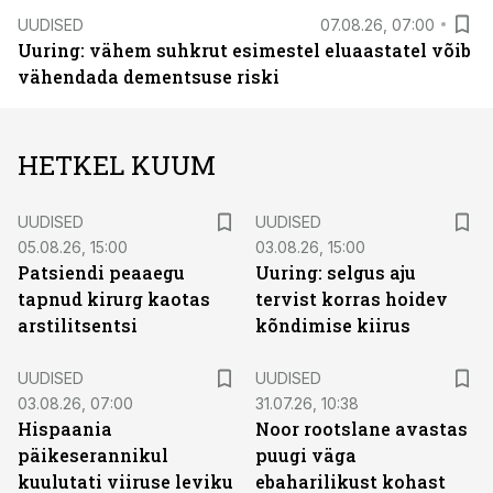
UUDISED
07.08.26, 07:00
Uuring: vähem suhkrut esimestel eluaastatel võib
vähendada dementsuse riski
HETKEL KUUM
UUDISED
UUDISED
05.08.26, 15:00
03.08.26, 15:00
Patsiendi peaaegu
Uuring: selgus aju
tapnud kirurg kaotas
tervist korras hoidev
arstilitsentsi
kõndimise kiirus
UUDISED
UUDISED
03.08.26, 07:00
31.07.26, 10:38
Hispaania
Noor rootslane avastas
päikeserannikul
puugi väga
kuulutati viiruse leviku
ebaharilikust kohast