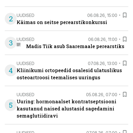
UUDISED
06.08.26, 15:00
2
Käimas on seitse perearstikonkurssi
UUDISED
06.08.26, 11:00
3
Madis Tiik asub Saaremaale perearstiks
UUDISED
07.08.26, 13:00
4
Kliinikumi ortopeedid osalesid ulatuslikus
osteoartroosi teemalises uuringus
UUDISED
05.08.26, 07:00
Uuring: hormonaalset kontratseptsiooni
5
kasutanud naised alustasid sagedamini
semaglutiidiravi
UUDISED
07.08.26, 07:00