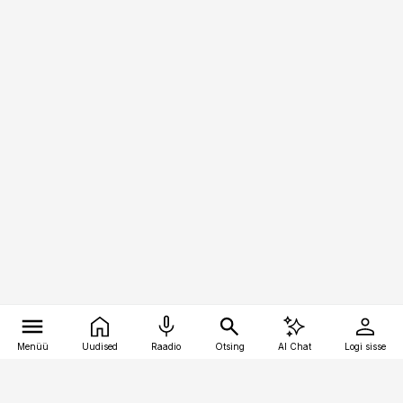
Menüü
Uudised
Raadio
Otsing
AI Chat
Logi sisse