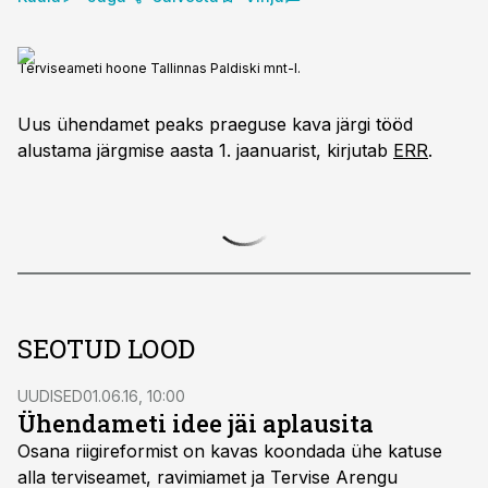
Terviseameti hoone Tallinnas Paldiski mnt-l.
Uus ühendamet peaks praeguse kava järgi tööd
alustama järgmise aasta 1. jaanuarist, kirjutab
ERR
.
SEOTUD LOOD
UUDISED
01.06.16, 10:00
Ühendameti idee jäi aplausita
Osana riigireformist on kavas koondada ühe katuse
alla terviseamet, ravimiamet ja Tervise Arengu