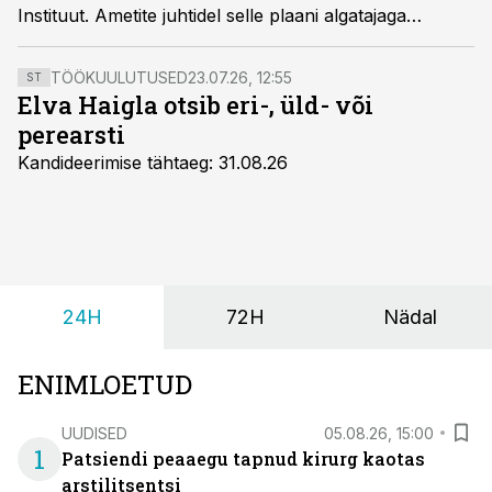
Instituut. Ametite juhtidel selle plaani algatajaga
üksmeelt aga ei ole, sest kuigi reformi mõte on
vähendada dubleerivaid ja ebavajalikke tegevusi,
TÖÖKUULUTUSED
23.07.26, 12:55
ST
näevad seniste asutuste juhid, et kattuvaid tegevusi
Elva Haigla otsib eri-, üld- või
praktiliselt ei ole ning koondumine superametisse teeb
perearsti
neile karuteene.
Kandideerimise tähtaeg: 31.08.26
24H
72H
Nädal
ENIMLOETUD
UUDISED
05.08.26, 15:00
1
Patsiendi peaaegu tapnud kirurg kaotas
arstilitsentsi