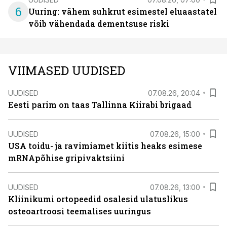
6
Uuring: vähem suhkrut esimestel eluaastatel
võib vähendada dementsuse riski
VIIMASED UUDISED
UUDISED
07.08.26, 20:04
Eesti parim on taas Tallinna Kiirabi brigaad
UUDISED
07.08.26, 15:00
USA toidu- ja ravimiamet kiitis heaks esimese
mRNApõhise gripivaktsiini
UUDISED
07.08.26, 13:00
Kliinikumi ortopeedid osalesid ulatuslikus
osteoartroosi teemalises uuringus