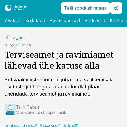
Telli soodushinnaga
Avaleht
Kõik lood
Ravimiuudised
Podcastid
Konvere
cebook
Tagasi
Twitter)
01.02.22, 21:26
Terviseamet ja ravimiamet
kedIn
lähevad ühe katuse alla
ail
k
Sotsiaalministeerium on juba oma valitsemisala
asutuste juhtidega arutanud kindlat plaani
ühendada terviseamet ja ravimiamet.
Triin Tabur
Meditsiiniuudiste ajakirjanik
Kuula
Jaga
Salvesta
Vihja