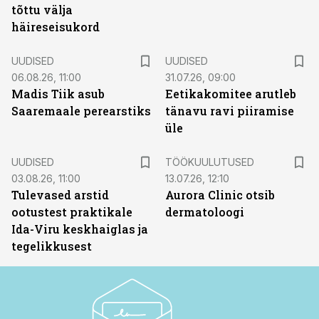
tõttu välja
häireseisukord
UUDISED
UUDISED
06.08.26, 11:00
31.07.26, 09:00
Madis Tiik asub
Eetikakomitee arutleb
Saaremaale perearstiks
tänavu ravi piiramise
üle
ST
UUDISED
TÖÖKUULUTUSED
03.08.26, 11:00
13.07.26, 12:10
Tulevased arstid
Aurora Clinic otsib
ootustest praktikale
dermatoloogi
Ida-Viru keskhaiglas ja
tegelikkusest