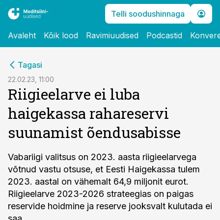
Telli soodushinnaga
Avaleht
Kõik lood
Ravimiuudised
Podcastid
Konvere
cebook
Tagasi
Twitter)
22.02.23, 11:00
Riigieelarve ei luba
kedIn
haigekassa rahareservi
ail
suunamist õendusabisse
k
Vabariigi valitsus on 2023. aasta riigieelarvega
võtnud vastu otsuse, et Eesti Haigekassa tulem
2023. aastal on vähemalt 64,9 miljonit eurot.
Riigieelarve 2023-2026 strateegias on paigas
reservide hoidmine ja reserve jooksvalt kulutada ei
saa.