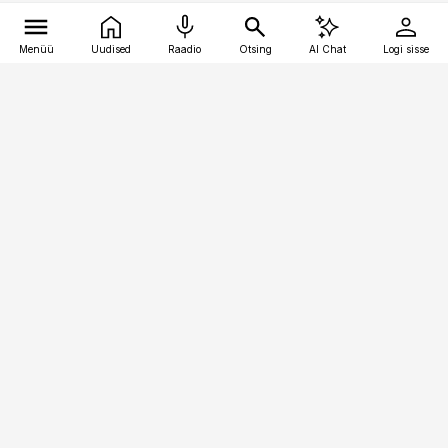
Menüü
Uudised
Raadio
Otsing
AI Chat
Logi sisse
Vana-Lõuna 39/1, 19094 Tallinn
(+372) 667 0111
meditsiiniuudised@aripaev.ee
Tellimisega seotud küsimused:
tellimiskeskus@aripaev.ee
Telli
Reklaam
Firmast
Sisu kasutamisõigused
Ajakirjaniku
eetikakoodeks
Üldtingimused
Privaatsustingimused