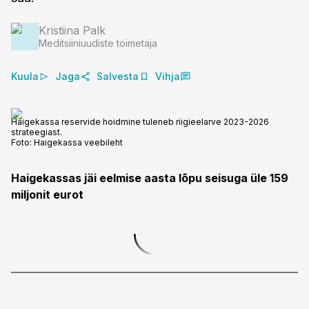
Kristiina Palk
Meditsiiniuudiste toimetaja
Kuula
Jaga
Salvesta
Vihja
Haigekassa reservide hoidmine tuleneb riigieelarve 2023-2026
strateegiast.
Foto:
Haigekassa veebileht
Haigekassas jäi eelmise aasta lõpu seisuga üle 159
miljonit eurot