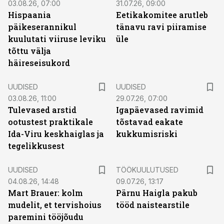
03.08.26, 07:00
31.07.26, 09:00
Hispaania
Eetikakomitee arutleb
päikeserannikul
tänavu ravi piiramise
kuulutati viiruse leviku
üle
tõttu välja
häireseisukord
UUDISED
UUDISED
03.08.26, 11:00
29.07.26, 07:00
Tulevased arstid
Igapäevased ravimid
ootustest praktikale
tõstavad eakate
Ida-Viru keskhaiglas ja
kukkumisriski
tegelikkusest
ST
UUDISED
TÖÖKUULUTUSED
04.08.26, 14:48
09.07.26, 13:17
Mart Brauer: kolm
Pärnu Haigla pakub
mudelit, et tervishoius
tööd naistearstile
paremini tööjõudu