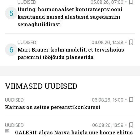
UUDISED
05.08.26, 07:00
Uuring: hormonaalset kontratseptsiooni
5
kasutanud naised alustasid sagedamini
semaglutiidiravi
UUDISED
04.08.26, 14:48
6
Mart Brauer: kolm mudelit, et tervishoius
paremini tööjõudu planeerida
VIIMASED UUDISED
UUDISED
06.08.26, 15:00
Käimas on seitse perearstikonkurssi
UUDISED
06.08.26, 13:59
GALERII: algas Narva haigla uue hoone ehitus