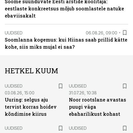
Soome suunduvate Eesti arstide koolitaja:
eestlaste konkreetsus mõjub soomlastele natuke
ebaviisakalt
UUDISED
06.08.26, 09:00
Soomlanna kogemus: kui Hiinas saab prillid kätte
kohe, siis miks mujal ei saa?
HETKEL KUUM
UUDISED
UUDISED
03.08.26, 15:00
31.07.26, 10:38
Uuring: selgus aju
Noor rootslane avastas
tervist korras hoidev
puugi väga
kõndimise kiirus
ebaharilikust kohast
UUDISED
UUDISED