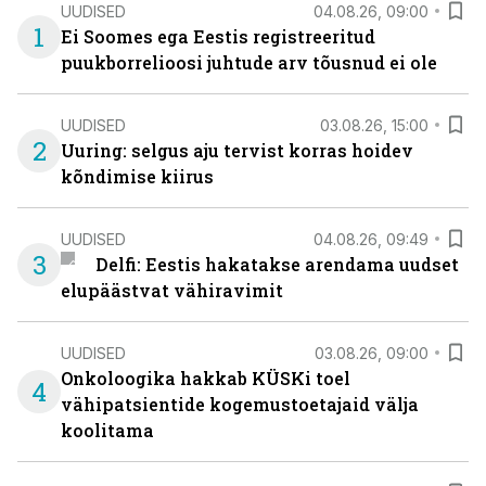
UUDISED
04.08.26, 09:00
1
Ei Soomes ega Eestis registreeritud
puukborrelioosi juhtude arv tõusnud ei ole
UUDISED
03.08.26, 15:00
2
Uuring: selgus aju tervist korras hoidev
kõndimise kiirus
UUDISED
04.08.26, 09:49
3
Delfi: Eestis hakatakse arendama uudset
elupäästvat vähiravimit
UUDISED
03.08.26, 09:00
Onkoloogika hakkab KÜSKi toel
4
vähipatsientide kogemustoetajaid välja
koolitama