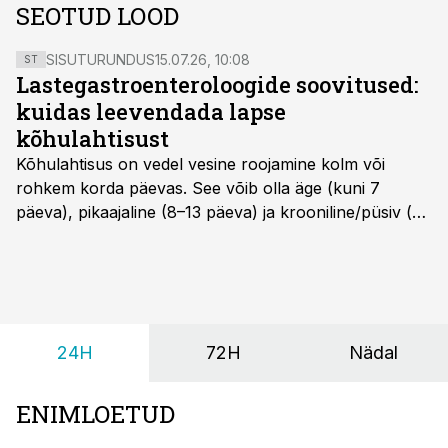
SEOTUD LOOD
SISUTURUNDUS
15.07.26, 10:08
ST
Lastegastroenteroloogide soovitused:
kuidas leevendada lapse
kõhulahtisust
Kõhulahtisus on vedel vesine roojamine kolm või
rohkem korda päevas. See võib olla äge (kuni 7
päeva), pikaajaline (8–13 päeva) ja krooniline/püsiv (>
14 päeva). Lapseeas esinev kõhulahtisus on tavaliselt
viiruslik ning sellega kaasneb sageli oksendamine ja
kehatemperatuuri tõus.
24H
72H
Nädal
ENIMLOETUD