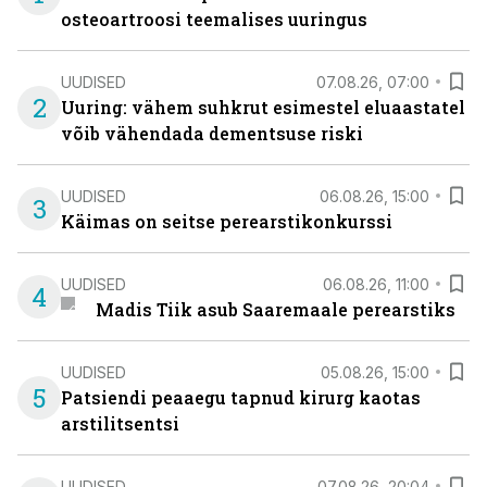
osteoartroosi teemalises uuringus
UUDISED
07.08.26, 07:00
2
Uuring: vähem suhkrut esimestel eluaastatel
võib vähendada dementsuse riski
UUDISED
06.08.26, 15:00
3
Käimas on seitse perearstikonkurssi
UUDISED
06.08.26, 11:00
4
Madis Tiik asub Saaremaale perearstiks
UUDISED
05.08.26, 15:00
5
Patsiendi peaaegu tapnud kirurg kaotas
arstilitsentsi
UUDISED
07.08.26, 20:04