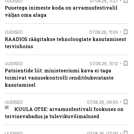
UUDISED
07.08.26, 11:27
Puuetega inimeste koda on arvamusfestivalil
väljas oma alaga
UUDISED
07.08.26, 11:00
RAADIOS räägitakse tehnoloogiate kasutamisest
tervishoius
UUDISED
07.08.26, 10:12
Patsientide liit: ministeeriumi kava ei taga
toimivat vanusekontrolli renditõukerataste
kasutamisel
UUDISED
07.08.26, 09:00
KUULA OTSE: arvamusfestivali fookuses on
tervisevabadus ja tulevikuvõimalused
UUDISED
07.08.26, 07:00