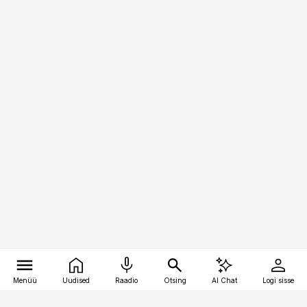
Menüü
Uudised
Raadio
Otsing
AI Chat
Logi sisse