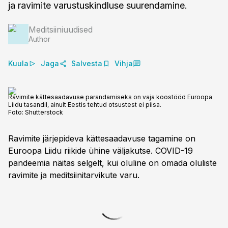
ja ravimite varustuskindluse suurendamine.
Meditsiiniuudised
Author
Kuula
Jaga
Salvesta
Vihja
Ravimite kättesaadavuse parandamiseks on vaja koostööd Euroopa
Liidu tasandil, ainult Eestis tehtud otsustest ei piisa.
Foto:
Shutterstock
Ravimite järjepideva kättesaadavuse tagamine on
Euroopa Liidu riikide ühine väljakutse. COVID-19
pandeemia näitas selgelt, kui oluline on omada oluliste
ravimite ja meditsiinitarvikute varu.