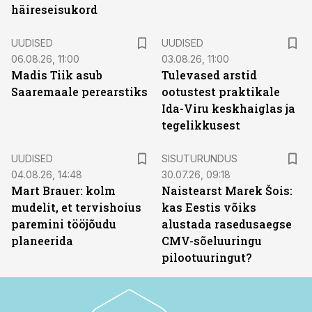
häireseisukord
UUDISED
UUDISED
06.08.26, 11:00
03.08.26, 11:00
Madis Tiik asub
Tulevased arstid
Saaremaale perearstiks
ootustest praktikale
Ida-Viru keskhaiglas ja
tegelikkusest
ST
UUDISED
SISUTURUNDUS
04.08.26, 14:48
30.07.26, 09:18
Mart Brauer: kolm
Naistearst Marek Šois:
mudelit, et tervishoius
kas Eestis võiks
paremini tööjõudu
alustada rasedusaegse
planeerida
CMV-sõeluuringu
pilootuuringut?