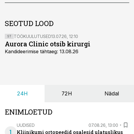
SEOTUD LOOD
TÖÖKUULUTUSED
13.07.26, 12:10
ST
Aurora Clinic otsib kirurgi
Kandideerimise tähtaeg: 13.08.26
24H
72H
Nädal
ENIMLOETUD
UUDISED
07.08.26, 13:00
1
Kliinikumi ortopeedid osalesid ulatuslikus