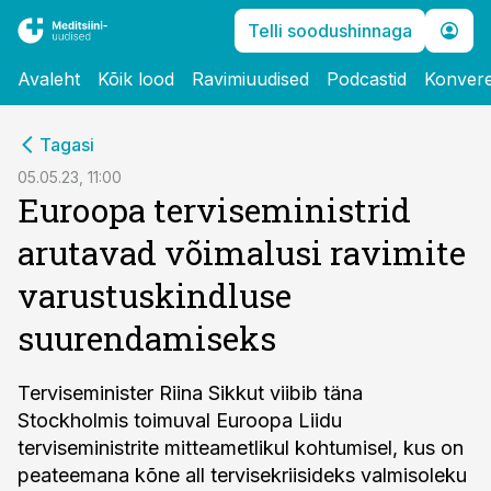
Telli soodushinnaga
Avaleht
Kõik lood
Ravimiuudised
Podcastid
Konvere
cebook
Tagasi
Twitter)
05.05.23, 11:00
Euroopa terviseministrid
kedIn
arutavad võimalusi ravimite
ail
varustuskindluse
k
suurendamiseks
Terviseminister Riina Sikkut viibib täna
Stockholmis toimuval Euroopa Liidu
terviseministrite mitteametlikul kohtumisel, kus on
peateemana kõne all tervisekriisideks valmisoleku