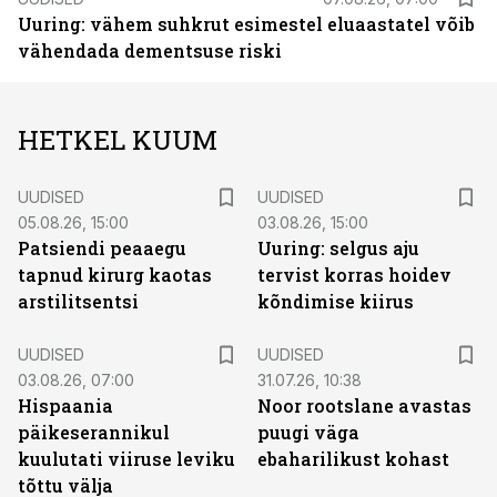
Uuring: vähem suhkrut esimestel eluaastatel võib
vähendada dementsuse riski
HETKEL KUUM
UUDISED
UUDISED
05.08.26, 15:00
03.08.26, 15:00
Patsiendi peaaegu
Uuring: selgus aju
tapnud kirurg kaotas
tervist korras hoidev
arstilitsentsi
kõndimise kiirus
UUDISED
UUDISED
03.08.26, 07:00
31.07.26, 10:38
Hispaania
Noor rootslane avastas
päikeserannikul
puugi väga
kuulutati viiruse leviku
ebaharilikust kohast
tõttu välja