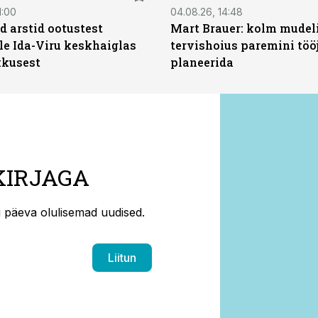
1:00
04.08.26, 14:48
d arstid ootustest
Mart Brauer: kolm mudeli
le Ida-Viru keskhaiglas
tervishoius paremini töö
kkusest
planeerida
KIRJAGA
ti päeva olulisemad uudised.
Liitun