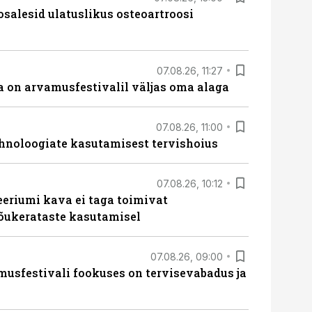
osalesid ulatuslikus osteoartroosi
07.08.26, 11:27
 on arvamusfestivalil väljas oma alaga
07.08.26, 11:00
hnoloogiate kasutamisest tervishoius
07.08.26, 10:12
teeriumi kava ei taga toimivat
tõukerataste kasutamisel
07.08.26, 09:00
sfestivali fookuses on tervisevabadus ja