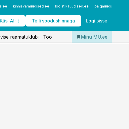
Iseteenindus
s.ee
kinnisvarauudised.ee
logistikauudised.ee
palgauudised.ee
Telli Meditsiiniuudised
Küsi AI-lt
Telli soodushinnaga
Logi sisse
vise raamatuklubi
Töö
Minu MU.ee