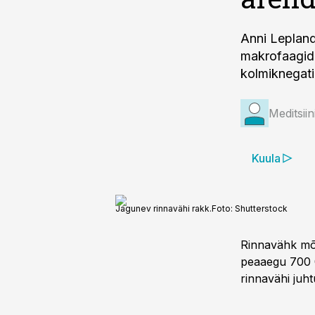
Anni Lepland 
makrofaagide
kolmiknegati
Meditsii
Kuula
Jagunev rinnavähi rakk.
Foto:
Shutterstock
Rinnavähk mõj
peaaegu 700 0
rinnavähi juhtu