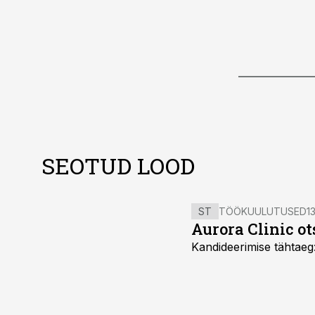
SEOTUD LOOD
ST
TÖÖKUULUTUSED
13
Aurora Clinic o
Kandideerimise tähtaeg