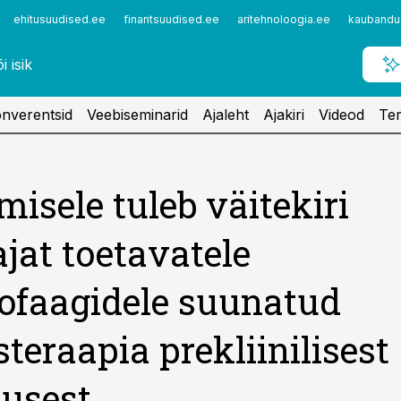
ehitusuudised.ee
finantsuudised.ee
aritehnoloogia.ee
kaubandu
nverentsid
Veebiseminarid
Ajaleht
Ajakiri
Videod
Ter
misele tuleb väitekiri
jat toetavatele
faagidele suunatud
steraapia prekliinilisest
usest