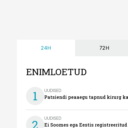
24H
72H
ENIMLOETUD
UUDISED
1
Patsiendi peaaegu tapnud kirurg ka
UUDISED
2
Ei Soomes ega Eestis registreeritud