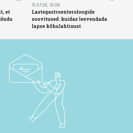
15.07.26, 10:08
t, et
Lastegastroenteroloogide
jõudu
soovitused: kuidas leevendada
lapse kõhulahtisust