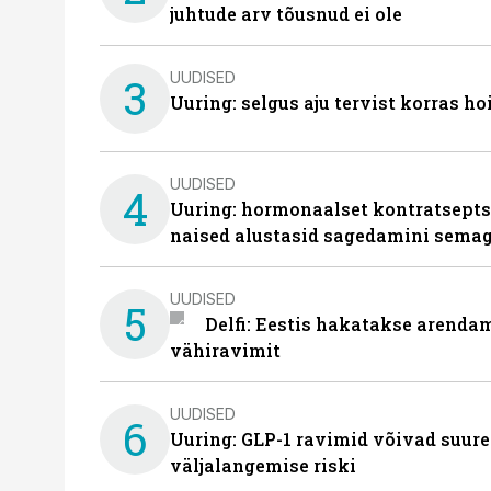
juhtude arv tõusnud ei ole
UUDISED
3
Uuring: selgus aju tervist korras h
UUDISED
4
Uuring: hormonaalset kontratsept
naised alustasid sagedamini semag
UUDISED
5
Delfi: Eestis hakatakse arenda
vähiravimit
UUDISED
6
Uuring: GLP-1 ravimid võivad suure
väljalangemise riski