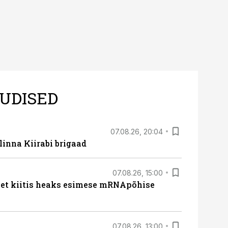
UDISED
07.08.26, 20:04
linna Kiirabi brigaad
07.08.26, 15:00
met kiitis heaks esimese mRNApõhise
07.08.26, 13:00