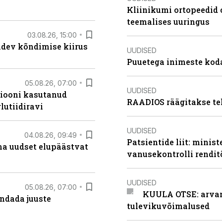
Kliinikumi ortopeedid 
teemalises uuringus
03.08.26, 15:00
oidev kõndimise kiirus
UUDISED
Puuetega inimeste koda
05.08.26, 07:00
UUDISED
siooni kasutanud
RAADIOS räägitakse te
lutiidiravi
UUDISED
04.08.26, 09:49
Patsientide liit: minis
ma uudset elupäästvat
vanusekontrolli rendi
UUDISED
05.08.26, 07:00
KUULA OTSE: arvamu
ndada juuste
tulevikuvõimalused