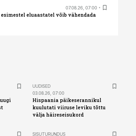
07.08.26, 07:00
 esimestel eluaastatel võib vähendada
UUDISED
03.08.26, 07:00
puugi
Hispaania päikeserannikul
st
kuulutati viiruse leviku tõttu
välja häireseisukord
ST
SISUTURUNDUS