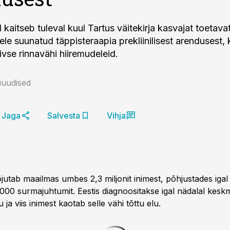
kaitseb tuleval kuul Tartus väitekirja kasvajat toetava
le suunatud täppisteraapia prekliinilisest arendusest,
ivse rinnavähi hiiremudeleid.
niuudised
Jaga
Salvesta
Vihja
utab maailmas umbes 2,3 miljonit inimest, põhjustades igal 
00 surmajuhtumit. Eestis diagnoositakse igal nädalal keskm
 ja viis inimest kaotab selle vähi tõttu elu.