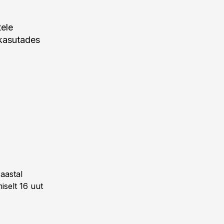
tele
 kasutades
aastal
iselt 16 uut