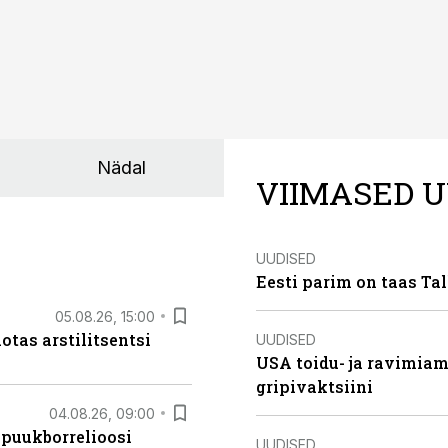
Nädal
VIIMASED U
UUDISED
Eesti parim on taas Tal
05.08.26, 15:00
otas arstilitsentsi
UUDISED
USA toidu- ja ravimia
gripivaktsiini
04.08.26, 09:00
 puukborrelioosi
UUDISED