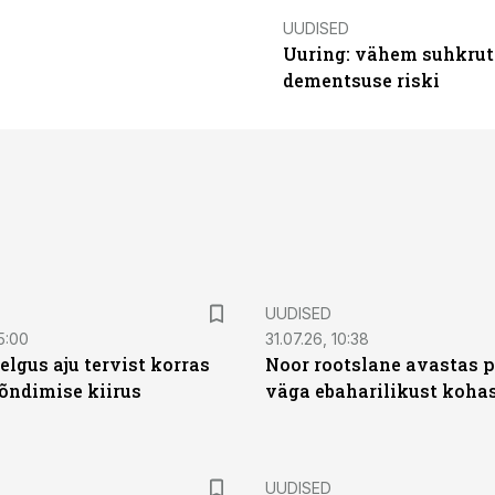
UUDISED
Uuring: vähem suhkrut
dementsuse riski
UUDISED
5:00
31.07.26, 10:38
elgus aju tervist korras
Noor rootslane avastas 
õndimise kiirus
väga ebaharilikust koha
UUDISED