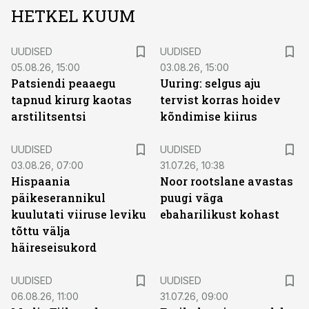
HETKEL KUUM
UUDISED
UUDISED
05.08.26, 15:00
03.08.26, 15:00
Patsiendi peaaegu
Uuring: selgus aju
tapnud kirurg kaotas
tervist korras hoidev
arstilitsentsi
kõndimise kiirus
UUDISED
UUDISED
03.08.26, 07:00
31.07.26, 10:38
Hispaania
Noor rootslane avastas
päikeserannikul
puugi väga
kuulutati viiruse leviku
ebaharilikust kohast
tõttu välja
häireseisukord
UUDISED
UUDISED
06.08.26, 11:00
31.07.26, 09:00