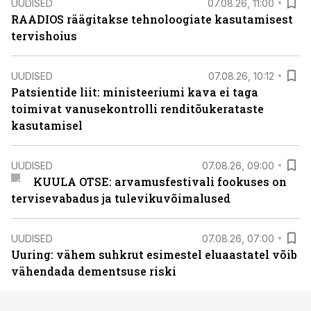
UUDISED
07.08.26, 11:00
RAADIOS räägitakse tehnoloogiate kasutamisest
tervishoius
UUDISED
07.08.26, 10:12
Patsientide liit: ministeeriumi kava ei taga
toimivat vanusekontrolli renditõukerataste
kasutamisel
UUDISED
07.08.26, 09:00
KUULA OTSE: arvamusfestivali fookuses on
tervisevabadus ja tulevikuvõimalused
UUDISED
07.08.26, 07:00
Uuring: vähem suhkrut esimestel eluaastatel võib
vähendada dementsuse riski