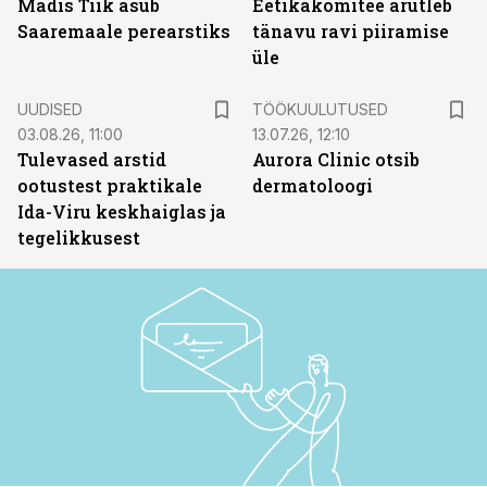
Madis Tiik asub
Eetikakomitee arutleb
Saaremaale perearstiks
tänavu ravi piiramise
üle
ST
UUDISED
TÖÖKUULUTUSED
03.08.26, 11:00
13.07.26, 12:10
Tulevased arstid
Aurora Clinic otsib
ootustest praktikale
dermatoloogi
Ida-Viru keskhaiglas ja
tegelikkusest