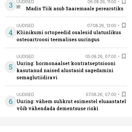
UUDISED
06.08.26, 11:00
3
Madis Tiik asub Saaremaale perearstiks
UUDISED
07.08.26, 13:00
4
Kliinikumi ortopeedid osalesid ulatuslikus
osteoartroosi teemalises uuringus
UUDISED
05.08.26, 07:00
Uuring: hormonaalset kontratseptsiooni
5
kasutanud naised alustasid sagedamini
semaglutiidiravi
UUDISED
07.08.26, 07:00
6
Uuring: vähem suhkrut esimestel eluaastatel
võib vähendada dementsuse riski