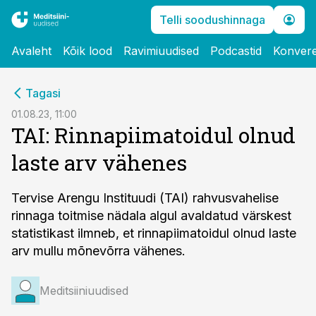
Telli soodushinnaga
Avaleht
Kõik lood
Ravimiuudised
Podcastid
Konvere
cebook
Tagasi
Twitter)
01.08.23, 11:00
TAI: Rinnapiimatoidul olnud
kedIn
laste arv vähenes
ail
k
Tervise Arengu Instituudi (TAI) rahvusvahelise
rinnaga toitmise nädala algul avaldatud värskest
statistikast ilmneb, et rinnapiimatoidul olnud laste
arv mullu mõnevõrra vähenes.
Meditsiiniuudised