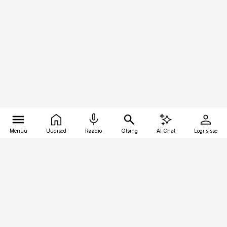
Menüü
Uudised
Raadio
Otsing
AI Chat
Logi sisse
Vana-Lõuna 39/1, 19094 Tallinn
(+372) 667 0111
meditsiiniuudised@aripaev.ee
Tellimisega seotud küsimused: