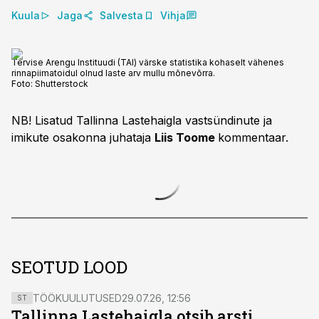
Kuula
Jaga
Salvesta
Vihja
Tervise Arengu Instituudi (TAI) värske statistika kohaselt vähenes
rinnapiimatoidul olnud laste arv mullu mõnevõrra.
Foto:
Shutterstock
NB! Lisatud Tallinna Lastehaigla vastsündinute ja
imikute osakonna juhataja
Liis Toome
kommentaar.
SEOTUD LOOD
TÖÖKUULUTUSED
29.07.26, 12:56
ST
Tallinna Lastehaigla otsib arsti