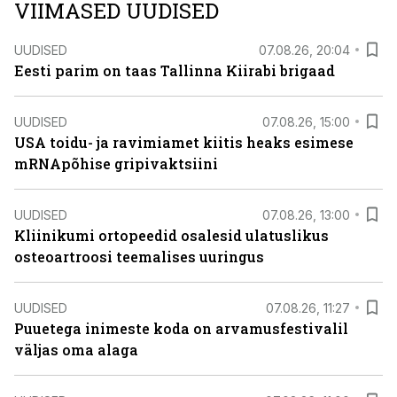
VIIMASED UUDISED
UUDISED
07.08.26, 20:04
Eesti parim on taas Tallinna Kiirabi brigaad
UUDISED
07.08.26, 15:00
USA toidu- ja ravimiamet kiitis heaks esimese
mRNApõhise gripivaktsiini
UUDISED
07.08.26, 13:00
Kliinikumi ortopeedid osalesid ulatuslikus
osteoartroosi teemalises uuringus
UUDISED
07.08.26, 11:27
Puuetega inimeste koda on arvamusfestivalil
väljas oma alaga