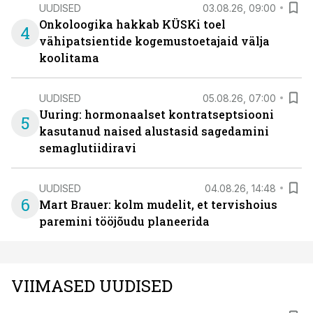
UUDISED
03.08.26, 09:00
Onkoloogika hakkab KÜSKi toel
4
vähipatsientide kogemustoetajaid välja
koolitama
UUDISED
05.08.26, 07:00
Uuring: hormonaalset kontratseptsiooni
5
kasutanud naised alustasid sagedamini
semaglutiidiravi
UUDISED
04.08.26, 14:48
6
Mart Brauer: kolm mudelit, et tervishoius
paremini tööjõudu planeerida
VIIMASED UUDISED