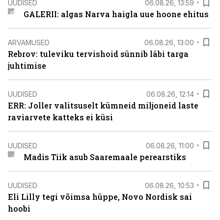
UUDISED
06.08.26, 13:59
GALERII: algas Narva haigla uue hoone ehitus
ARVAMUSED
06.08.26, 13:00
Rebrov: tuleviku tervishoid sünnib läbi targa
juhtimise
UUDISED
06.08.26, 12:14
ERR: Joller valitsuselt kümneid miljoneid laste
raviarvete katteks ei küsi
UUDISED
06.08.26, 11:00
Madis Tiik asub Saaremaale perearstiks
UUDISED
06.08.26, 10:53
Eli Lilly tegi võimsa hüppe, Novo Nordisk sai
hoobi