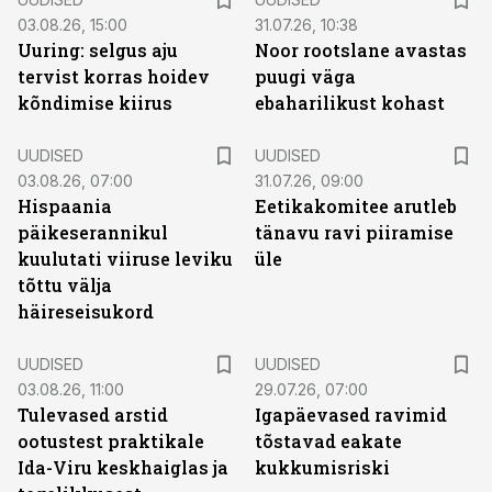
03.08.26, 15:00
31.07.26, 10:38
Uuring: selgus aju
Noor rootslane avastas
tervist korras hoidev
puugi väga
kõndimise kiirus
ebaharilikust kohast
UUDISED
UUDISED
03.08.26, 07:00
31.07.26, 09:00
Hispaania
Eetikakomitee arutleb
päikeserannikul
tänavu ravi piiramise
kuulutati viiruse leviku
üle
tõttu välja
häireseisukord
UUDISED
UUDISED
03.08.26, 11:00
29.07.26, 07:00
Tulevased arstid
Igapäevased ravimid
ootustest praktikale
tõstavad eakate
Ida-Viru keskhaiglas ja
kukkumisriski