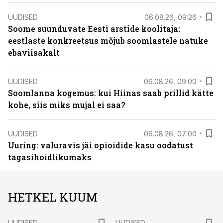
UUDISED
06.08.26, 09:26
Soome suunduvate Eesti arstide koolitaja:
eestlaste konkreetsus mõjub soomlastele natuke
ebaviisakalt
UUDISED
06.08.26, 09:00
Soomlanna kogemus: kui Hiinas saab prillid kätte
kohe, siis miks mujal ei saa?
UUDISED
06.08.26, 07:00
Uuring: valuravis jäi opioidide kasu oodatust
tagasihoidlikumaks
HETKEL KUUM
UUDISED
UUDISED