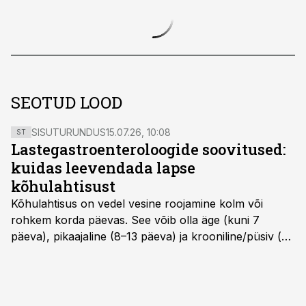
SEOTUD LOOD
SISUTURUNDUS
15.07.26, 10:08
ST
Lastegastroenteroloogide soovitused:
kuidas leevendada lapse
kõhulahtisust
Kõhulahtisus on vedel vesine roojamine kolm või
rohkem korda päevas. See võib olla äge (kuni 7
päeva), pikaajaline (8–13 päeva) ja krooniline/püsiv (>
14 päeva). Lapseeas esinev kõhulahtisus on tavaliselt
viiruslik ning sellega kaasneb sageli oksendamine ja
kehatemperatuuri tõus.