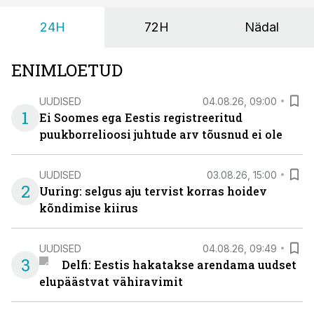
24H
72H
Nädal
ENIMLOETUD
UUDISED
04.08.26, 09:00
1
Ei Soomes ega Eestis registreeritud
puukborrelioosi juhtude arv tõusnud ei ole
UUDISED
03.08.26, 15:00
2
Uuring: selgus aju tervist korras hoidev
kõndimise kiirus
UUDISED
04.08.26, 09:49
3
Delfi: Eestis hakatakse arendama uudset
elupäästvat vähiravimit