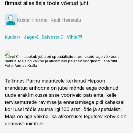
firmast alles äsja tööle võetud juht.
Kristel Härma, Kadi Heinsalu
Kuula
Jaga
Salvesta
Vihja
Novel Clinic pakub juba eri spetsialistide teenuseid, aga väikeses
mahus. Maja on vaikne ja allkorrusel paiknev söögikoht üsna tühi.
Foto:
Andras Kralla
Tallinnas Pärnu maanteele kerkinud Hepsori
arendatud ärihoone on juba mõnda aega oodanud
uude erakliinikusse sisse voorivaid patsiente, kelle
tervisemurede ravimise ja ennetamisega pidi kaheksal
korrusel tööle asuma ligi 100 arsti, õde ja spetsialisti.
Maja on aga vaikne, ka allkorrusel tegutsev kohvik on
enamasti inimtühi.