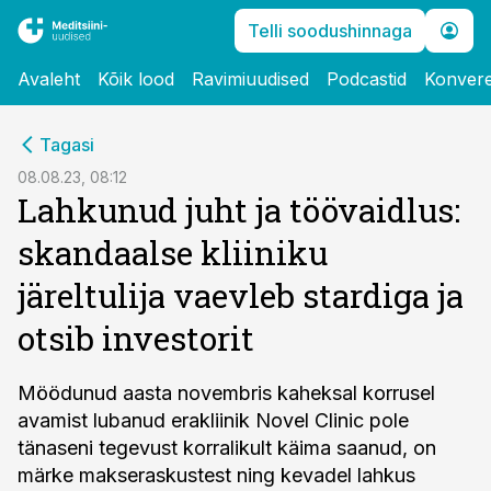
Telli soodushinnaga
Avaleht
Kõik lood
Ravimiuudised
Podcastid
Konvere
cebook
Tagasi
Twitter)
08.08.23, 08:12
Lahkunud juht ja töövaidlus:
kedIn
skandaalse kliiniku
ail
järeltulija vaevleb stardiga ja
k
otsib investorit
Möödunud aasta novembris kaheksal korrusel
avamist lubanud erakliinik Novel Clinic pole
tänaseni tegevust korralikult käima saanud, on
märke makseraskustest ning kevadel lahkus