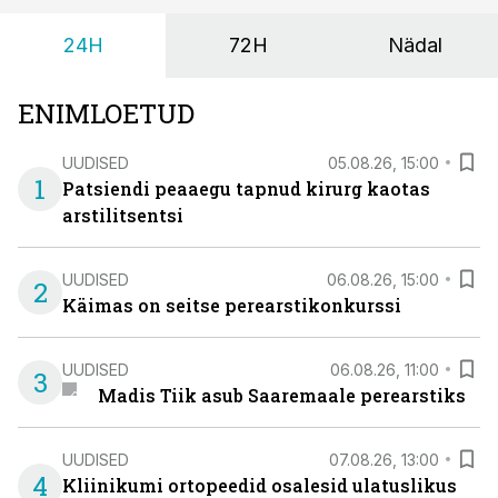
24H
72H
Nädal
ENIMLOETUD
UUDISED
05.08.26, 15:00
1
Patsiendi peaaegu tapnud kirurg kaotas
arstilitsentsi
UUDISED
06.08.26, 15:00
2
Käimas on seitse perearstikonkurssi
UUDISED
06.08.26, 11:00
3
Madis Tiik asub Saaremaale perearstiks
UUDISED
07.08.26, 13:00
4
Kliinikumi ortopeedid osalesid ulatuslikus