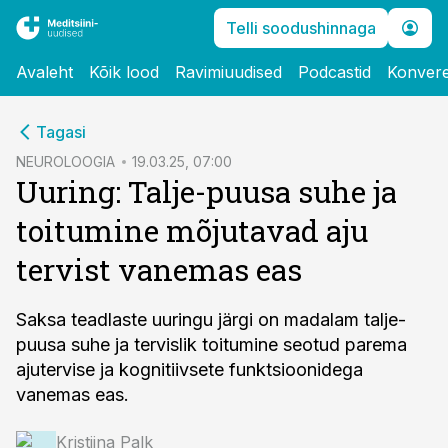
Telli soodushinnaga
Avaleht
Kõik lood
Ravimiuudised
Podcastid
Konvere
cebook
Tagasi
Twitter)
NEUROLOOGIA
19.03.25, 07:00
Uuring: Talje-puusa suhe ja
kedIn
toitumine mõjutavad aju
ail
tervist vanemas eas
k
Saksa teadlaste uuringu järgi on madalam talje-
puusa suhe ja tervislik toitumine seotud parema
ajutervise ja kognitiivsete funktsioonidega
vanemas eas.
Kristiina Palk