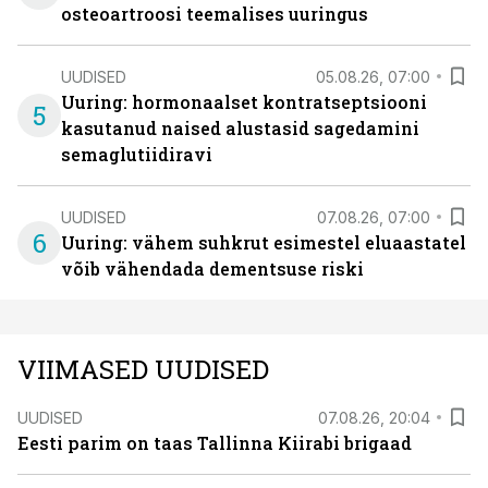
osteoartroosi teemalises uuringus
UUDISED
05.08.26, 07:00
Uuring: hormonaalset kontratseptsiooni
5
kasutanud naised alustasid sagedamini
semaglutiidiravi
UUDISED
07.08.26, 07:00
6
Uuring: vähem suhkrut esimestel eluaastatel
võib vähendada dementsuse riski
VIIMASED UUDISED
UUDISED
07.08.26, 20:04
Eesti parim on taas Tallinna Kiirabi brigaad