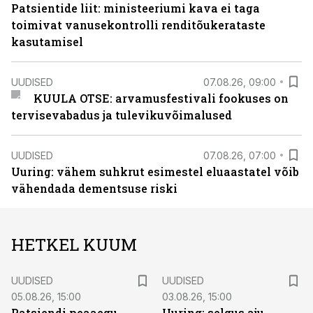
Patsientide liit: ministeeriumi kava ei taga
toimivat vanusekontrolli renditõukerataste
kasutamisel
UUDISED
07.08.26, 09:00
KUULA OTSE: arvamusfestivali fookuses on
tervisevabadus ja tulevikuvõimalused
UUDISED
07.08.26, 07:00
Uuring: vähem suhkrut esimestel eluaastatel võib
vähendada dementsuse riski
HETKEL KUUM
UUDISED
UUDISED
05.08.26, 15:00
03.08.26, 15:00
Patsiendi peaaegu
Uuring: selgus aju