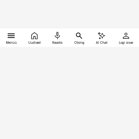
Menüü
Uudised
Raadio
Otsing
AI Chat
Logi sisse
Vana-Lõuna 39/1, 19094 Tallinn
(+372) 667 0111
meditsiiniuudised@aripaev.ee
Tellimisega seotud küsimused:
tellimiskeskus@aripaev.ee
Telli
Reklaam
Firmast