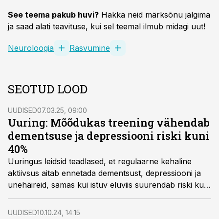
See teema pakub huvi?
Hakka neid märksõnu jälgima
ja saad alati teavituse, kui sel teemal ilmub midagi uut!
Neuroloogia
Rasvumine
SEOTUD LOOD
UUDISED
07.03.25, 09:00
Uuring: Mõõdukas treening vähendab
dementsuse ja depressiooni riski kuni
40%
Uuringus leidsid teadlased, et regulaarne kehaline
aktiivsus aitab ennetada dementsust, depressiooni ja
unehäireid, samas kui istuv eluviis suurendab riski kuni
54%.
UUDISED
10.10.24, 14:15