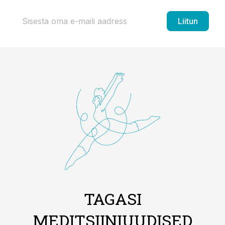
Liitun
TAGASI
MEDITSIINIUUDISED