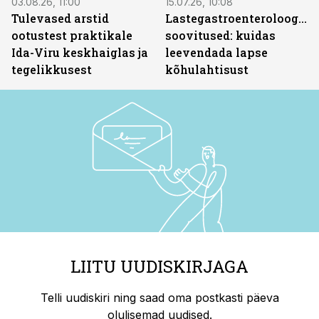
03.08.26, 11:00
15.07.26, 10:08
Tulevased arstid
Lastegastroenteroloogide
ootustest praktikale
soovitused: kuidas
Ida-Viru keskhaiglas ja
leevendada lapse
tegelikkusest
kõhulahtisust
LIITU UUDISKIRJAGA
Telli uudiskiri ning saad oma postkasti päeva
olulisemad uudised.