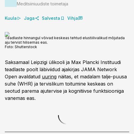
Meditsiiniuudiste toimetaja
Kuula
Jaga
Salvesta
Vihja
Teadlaste hinnangul võivad keskeas tehtud elustiilivalikud mõjutada
aju tervist hilisemas eas.
Foto:
Shutterstock
Saksamaal Leipzigi ülikooli ja Max Plancki Instituudi
teadlaste poolt läbiviidud ajakirjas JAMA Network
Open avaldatud
uuring
näitas, et madalam talje-puusa
suhe (WHR) ja tervislikum toitumine keskeas on
seotud parema ajutervise ja kognitiivse funktsiooniga
vanemas eas.