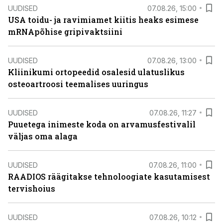
UUDISED
07.08.26, 15:00
USA toidu- ja ravimiamet kiitis heaks esimese
mRNApõhise gripivaktsiini
UUDISED
07.08.26, 13:00
Kliinikumi ortopeedid osalesid ulatuslikus
osteoartroosi teemalises uuringus
UUDISED
07.08.26, 11:27
Puuetega inimeste koda on arvamusfestivalil
väljas oma alaga
UUDISED
07.08.26, 11:00
RAADIOS räägitakse tehnoloogiate kasutamisest
tervishoius
UUDISED
07.08.26, 10:12