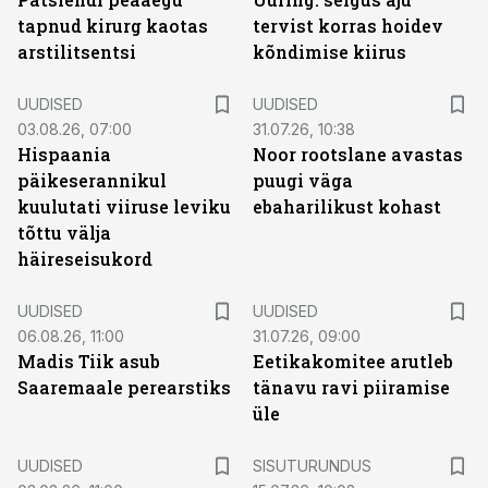
tapnud kirurg kaotas
tervist korras hoidev
arstilitsentsi
kõndimise kiirus
UUDISED
UUDISED
03.08.26, 07:00
31.07.26, 10:38
Hispaania
Noor rootslane avastas
päikeserannikul
puugi väga
kuulutati viiruse leviku
ebaharilikust kohast
tõttu välja
häireseisukord
UUDISED
UUDISED
06.08.26, 11:00
31.07.26, 09:00
Madis Tiik asub
Eetikakomitee arutleb
Saaremaale perearstiks
tänavu ravi piiramise
üle
ST
UUDISED
SISUTURUNDUS