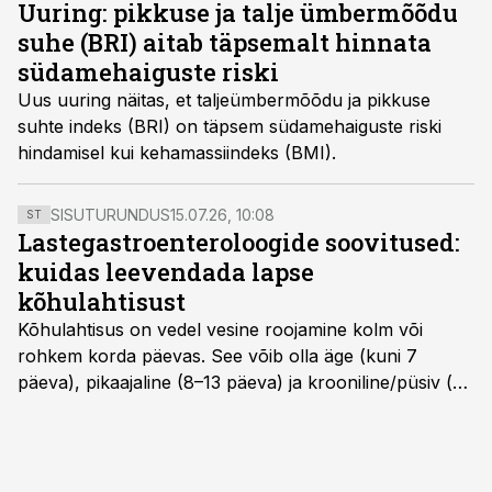
Uuring: pikkuse ja talje ümbermõõdu
suhe (BRI) aitab täpsemalt hinnata
südamehaiguste riski
Uus uuring näitas, et taljeümbermõõdu ja pikkuse
suhte indeks (BRI) on täpsem südamehaiguste riski
hindamisel kui kehamassiindeks (BMI).
SISUTURUNDUS
15.07.26, 10:08
ST
Lastegastroenteroloogide soovitused:
kuidas leevendada lapse
kõhulahtisust
Kõhulahtisus on vedel vesine roojamine kolm või
rohkem korda päevas. See võib olla äge (kuni 7
päeva), pikaajaline (8–13 päeva) ja krooniline/püsiv (>
14 päeva). Lapseeas esinev kõhulahtisus on tavaliselt
viiruslik ning sellega kaasneb sageli oksendamine ja
kehatemperatuuri tõus.