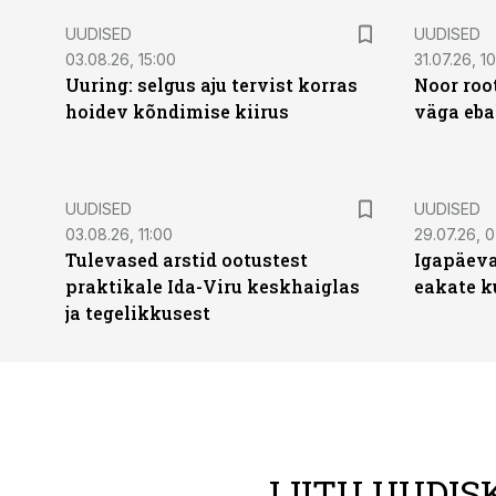
UUDISED
UUDISED
03.08.26, 15:00
31.07.26, 1
Uuring: selgus aju tervist korras
Noor roo
hoidev kõndimise kiirus
väga eba
UUDISED
UUDISED
03.08.26, 11:00
29.07.26, 
Tulevased arstid ootustest
Igapäeva
praktikale Ida-Viru keskhaiglas
eakate k
ja tegelikkusest
LIITU UUDIS