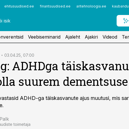
ehitusuudised.ee
finantsuudised.ee
aritehnoloogia.ee
kaubandu
nverentsid
Veebiseminarid
Ajaleht
Ajakiri
Videod
Ter
03.04.25, 07:00
g: ADHDga täiskasvanu
olla suurem dementsuse 
vastasid ADHD-ga täiskasvanute ajus muutusi, mis sa
e.
 Palk
uudiste toimetaja