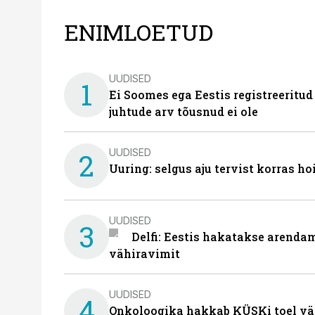
ENIMLOETUD
UUDISED
1
Ei Soomes ega Eestis registreeritud
juhtude arv tõusnud ei ole
UUDISED
2
Uuring: selgus aju tervist korras h
UUDISED
3
Delfi: Eestis hakatakse arenda
vähiravimit
UUDISED
4
Onkoloogika hakkab KÜSKi toel vä