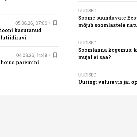
UUDISED
Soome suunduvate Eesti
05.08.26, 07:00
mõjub soomlastele nat
siooni kasutanud
lutiidiravi
UUDISED
Soomlanna kogemus: kui
04.08.26, 14:48
mujal ei saa?
ishoius paremini
UUDISED
Uuring: valuravis jäi 