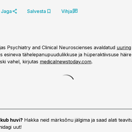
Jaga
Salvesta
Vihja
irjas Psychiatry and Clinical Neuroscienses avaldatud
uuring
s esineva tähelepanupuudulikkuse ja hüperaktiivsuse häir
ki vahel, kirjutas
medicalnewstoday.com
.
kub huvi?
Hakka neid märksõnu jälgima ja saad alati teavitu
idagi uut!