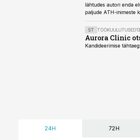
lähtudes autori enda e
paljude ATH-inimeste 
ST
TÖÖKUULUTUSED
13
Aurora Clinic ot
Kandideerimise tähtaeg
24H
72H