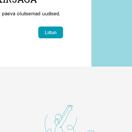
ti päeva olulisemad uudised.
Liitun