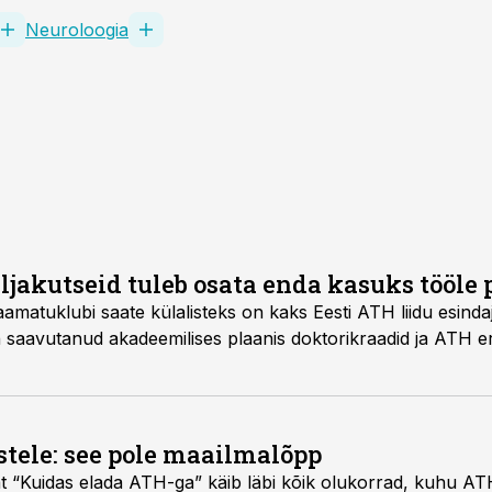
Neuroloogia
jakutseid tuleb osata enda kasuks tööle
aamatuklubi saate külalisteks on kaks Eesti ATH liidu esinda
 saavutanud akadeemilises plaanis doktorikraadid ja ATH er
stele: see pole maailmalõpp
 “Kuidas elada ATH-ga” käib läbi kõik olukorrad, kuhu AT