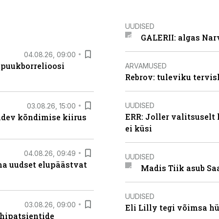
UUDISED
GALERII: algas Nar
04.08.26, 09:00
 puukborrelioosi
ARVAMUSED
Rebrov: tuleviku tervis
UUDISED
03.08.26, 15:00
ERR: Joller valitsuselt
oidev kõndimise kiirus
ei küsi
04.08.26, 09:49
UUDISED
ma uudset elupäästvat
Madis Tiik asub Sa
UUDISED
03.08.26, 09:00
Eli Lilly tegi võimsa h
hipatsientide