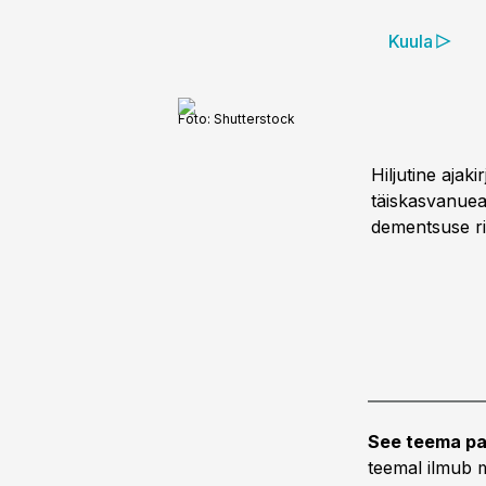
Kuula
Foto:
Shutterstock
Hiljutine ajak
täiskasvanuea
dementsuse ris
See teema pa
teemal ilmub m