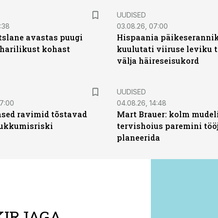
UUDISED
0:38
03.08.26, 07:00
tslane avastas puugi
Hispaania päikeseranni
harilikust kohast
kuulutati viiruse leviku 
välja häireseisukord
UUDISED
07:00
04.08.26, 14:48
sed ravimid tõstavad
Mart Brauer: kolm mudeli
ukkumisriski
tervishoius paremini töö
planeerida
KIRJAGA