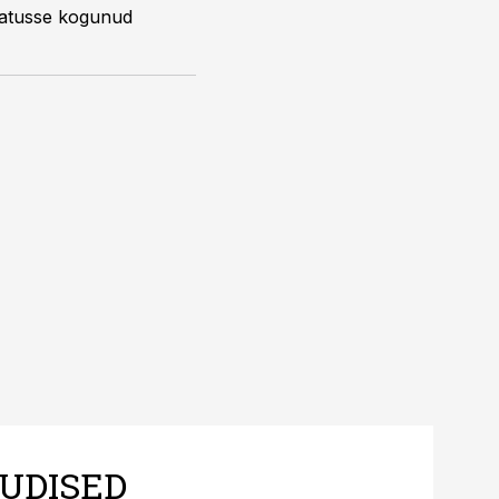
amatusse kogunud
UDISED