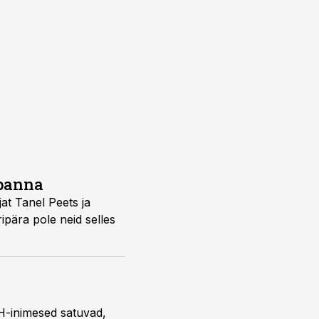
 panna
jat Tanel Peets ja
ipära pole neid selles
H-inimesed satuvad,