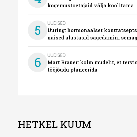
kogemustoetajaid välja koolitama
UUDISED
5
Uuring: hormonaalset kontratsept
naised alustasid sagedamini semag
UUDISED
6
Mart Brauer: kolm mudelit, et terv
tööjõudu planeerida
HETKEL KUUM