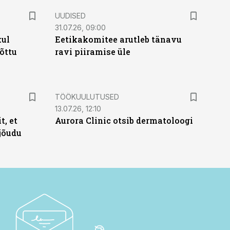
UUDISED
31.07.26, 09:00
kul
Eetikakomitee arutleb tänavu
tõttu
ravi piiramise üle
ST
TÖÖKUULUTUSED
13.07.26, 12:10
t, et
Aurora Clinic otsib dermatoloogi
jõudu