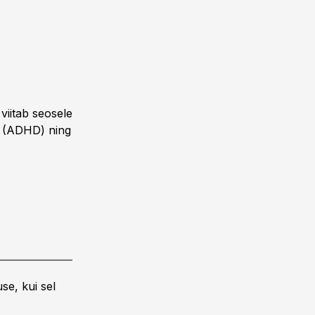
viitab seosele
e (ADHD) ning
se, kui sel