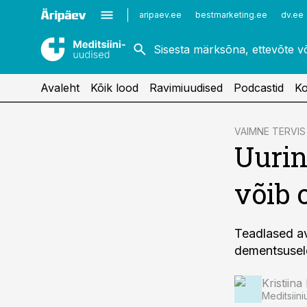
Kardioloogia
Uroloogia
aripaev.ee
bestmarketing.ee
dv.ee
Kirurgia
Vaktsineerimine
Naistehaigused
Avaleht
Kõik lood
Ravimiuudised
Podcastid
Ko
cebook
VAIMNE TERVIS
Uurin
Twitter)
kedIn
võib 
ail
k
Teadlased a
dementsusel
Kristiina
Meditsiini