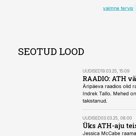
vaimne tervis
SEOTUD LOOD
UUDISED
19.03.25, 15:09
RAADIO: ATH väl
Äripäeva raadios olid r
Indrek Tallo. Mehed on
takistanud.
UUDISED
03.03.25, 08:00
Üks ATH-aju tei
Jessica McCabe raamat