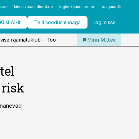
Iseteenindus
s.ee
kinnisvarauudised.ee
logistikauudised.ee
palgauudised.ee
Telli Meditsiiniuudised
Küsi AI-lt
Telli soodushinnaga
Logi sisse
vise raamatuklubi
Töö
Minu MU.ee
tel
risk
rnanevad