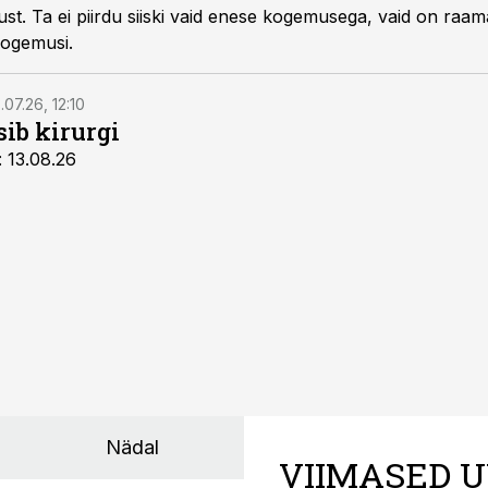
lust. Ta ei piirdu siiski vaid enese kogemusega, vaid on ra
kogemusi.
.07.26, 12:10
sib kirurgi
: 13.08.26
Nädal
VIIMASED U