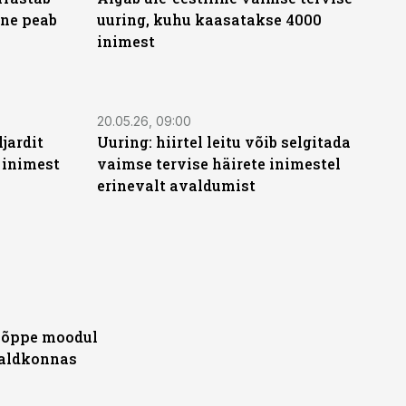
ene peab
uuring, kuhu kaasatakse 4000
inimest
20.05.26, 09:00
jardit
Uuring: hiirtel leitu võib selgitada
 inimest
vaimse tervise häirete inimestel
erinevalt avaldumist
õppe moodul
valdkonnas