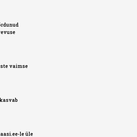
ördunud
revuse
aste vaimse
 kasvab
asi.ee-le üle