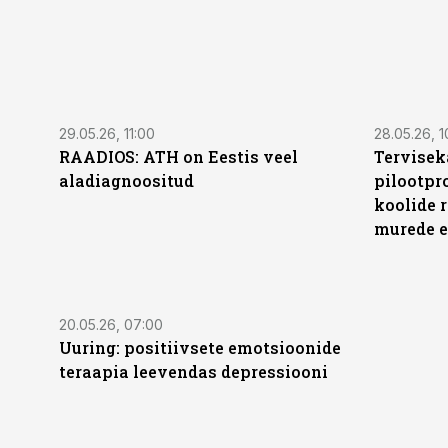
29.05.26, 11:00
28.05.26, 1
RAADIOS: ATH on Eestis veel
Tervisek
aladiagnoositud
pilootpr
koolide r
murede e
20.05.26, 07:00
Uuring: positiivsete emotsioonide
teraapia leevendas depressiooni