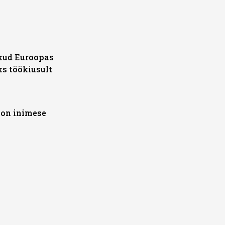
kud Euroopas
ks töökiusult
 on inimese