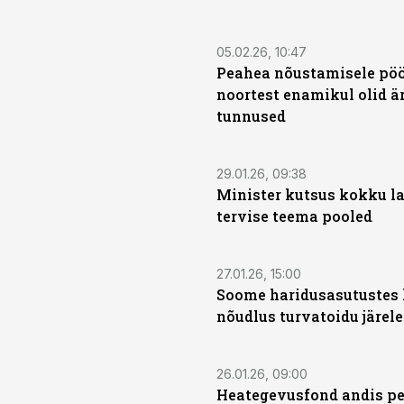
05.02.26, 10:47
Peahea nõustamisele pö
noortest enamikul olid ä
tunnused
29.01.26, 09:38
Minister kutsus kokku l
tervise teema pooled
27.01.26, 15:00
Soome haridusasutustes
nõudlus turvatoidu järele
26.01.26, 09:00
Heategevusfond andis pea