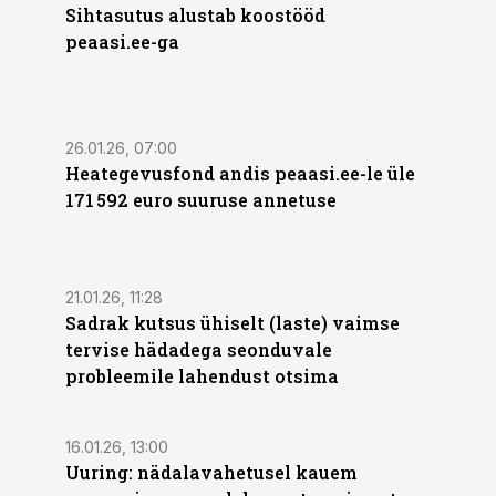
Sihtasutus alustab koostööd
peaasi.ee-ga
26.01.26, 07:00
Heategevusfond andis peaasi.ee-le üle
171 592 euro suuruse annetuse
21.01.26, 11:28
Sadrak kutsus ühiselt (laste) vaimse
tervise hädadega seonduvale
probleemile lahendust otsima
16.01.26, 13:00
Uuring: nädalavahetusel kauem