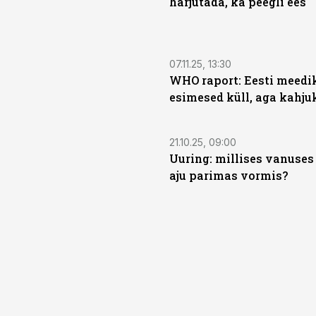
harjutada, ka peegli ees
07.11.25, 13:30
WHO raport: Eesti meedi
esimesed küll, aga kahju
21.10.25, 09:00
Uuring: millises vanuses
aju parimas vormis?