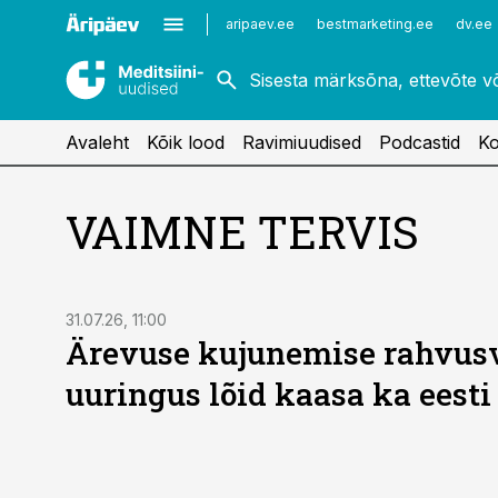
Kardioloogia
Uroloogia
aripaev.ee
bestmarketing.ee
dv.ee
Kirurgia
Vaktsineerimine
Naistehaigused
Avaleht
Kõik lood
Ravimiuudised
Podcastid
Ko
VAIMNE TERVIS
31.07.26, 11:00
Ärevuse kujunemise rahvus
uuringus lõid kaasa ka eesti