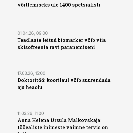
võitlemiseks üle 1400 spetsialisti
01.04.26, 09:00
Teadlaste leitud biomarker võib viia
skisofreenia ravi paranemiseni
17.03.26, 15:00
Doktoritöö: koorilaul võib suurendada
aju heaolu
11.03.26, 11:00
Anna Helena Ursula Malkovskaja:
tööealiste inimeste vaimne tervis on