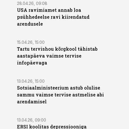
28.04.26, 09:08
USA ravimiamet annab loa
psühhedeelse ravi kiirendatud
arendusele
15.04.26, 15:00
Tartu tervishou kõrgkool tähistab
aastapäeva vaimse tervise
infopäevaga
13.04.26, 15:00
Sotsiaalministeerium astub olulise
sammu vaimse tervise astmelise abi
arendamisel
13.04.26, 09:00
ERSI koolitas depressiooniga