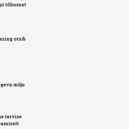
pi tõhusust
uring otsib
egeva mõju
e tervise
eamiselt