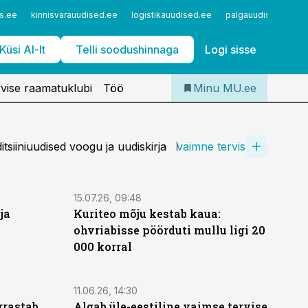
Iseteenindus
s.ee
kinnisvarauudised.ee
logistikauudised.ee
palgauudised.ee
Telli Meditsiiniuudised
Küsi AI-lt
Telli soodushinnaga
Logi sisse
vise raamatuklubi
Töö
Minu MU.ee
siiniuudised voogu ja uudiskirja
vaimne tervis
15.07.26, 09:48
ja
Kuriteo mõju kestab kaua:
ohvriabisse pöörduti mullu ligi 20
000 korral
11.06.26, 14:30
rrastab
Algab üle-eestiline vaimse tervise