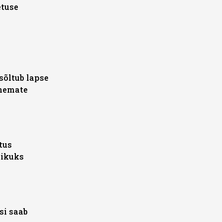
etuse
sõltub lapse
anemate
tus
likuks
si saab