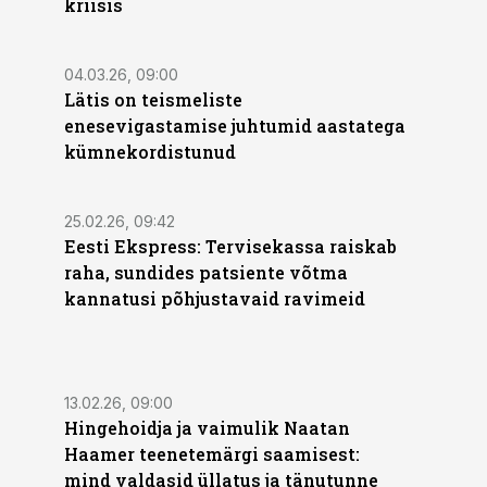
kriisis
04.03.26, 09:00
Lätis on teismeliste
enesevigastamise juhtumid aastatega
kümnekordistunud
25.02.26, 09:42
Eesti Ekspress: Tervisekassa raiskab
raha, sundides patsiente võtma
kannatusi põhjustavaid ravimeid
13.02.26, 09:00
Hingehoidja ja vaimulik Naatan
Haamer teenetemärgi saamisest:
mind valdasid üllatus ja tänutunne