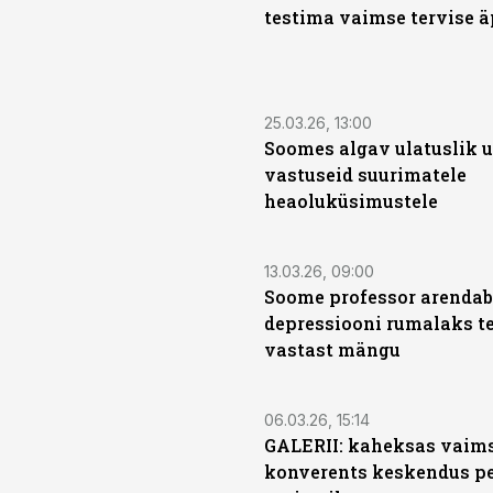
testima vaimse tervise ä
25.03.26, 13:00
Soomes algav ulatuslik u
vastuseid suurimatele
heaoluküsimustele
13.03.26, 09:00
Soome professor arendab
depressiooni rumalaks t
vastast mängu
06.03.26, 15:14
GALERII: kaheksas vaims
konverents keskendus p