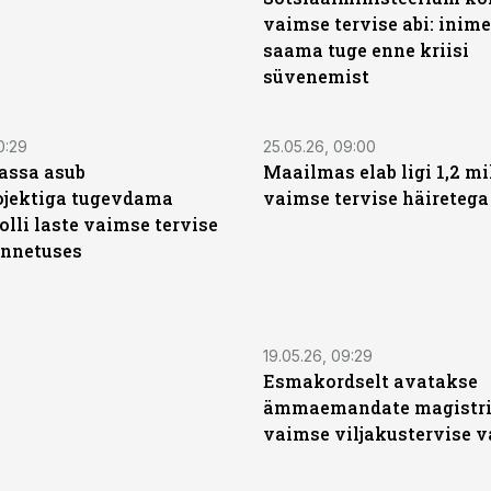
vaimse tervise abi: inim
saama tuge enne kriisi
süvenemist
0:29
25.05.26, 09:00
assa asub
Maailmas elab ligi 1,2 mil
ojektiga tugevdama
vaimse tervise häiretega
olli laste vaimse tervise
nnetuses
19.05.26, 09:29
Esmakordselt avatakse
ämmaemandate magistri
vaimse viljakustervise 