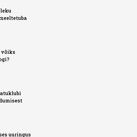
oleku
meeltetuba
t võiks
ogi?
atuklubi
ndumisest
ises uuringus