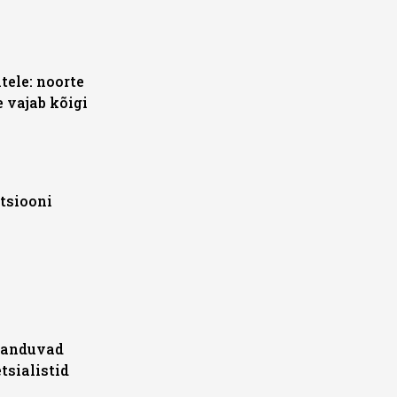
tele: noorte
 vajab kõigi
tsiooni
sanduvad
tsialistid