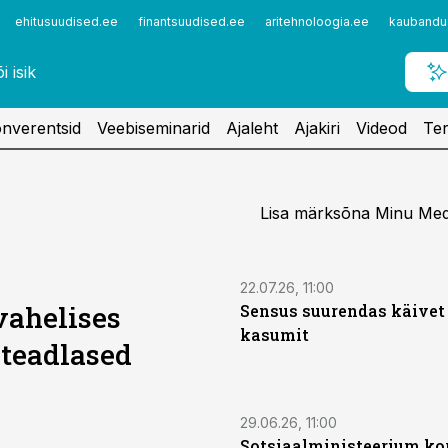
ehitusuudised.ee
finantsuudised.ee
aritehnoloogia.ee
kaubandu
nverentsid
Veebiseminarid
Ajaleht
Ajakiri
Videod
Ter
Lisa märksõna Minu Medit
22.07.26, 11:00
vahelises
Sensus suurendas käivet 
kasumit
 teadlased
29.06.26, 11:00
Sotsiaalministeerium ko