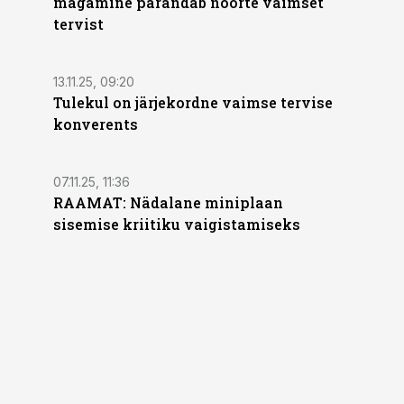
magamine parandab noorte vaimset
tervist
13.11.25, 09:20
Tulekul on järjekordne vaimse tervise
konverents
07.11.25, 11:36
RAAMAT: Nädalane miniplaan
sisemise kriitiku vaigistamiseks