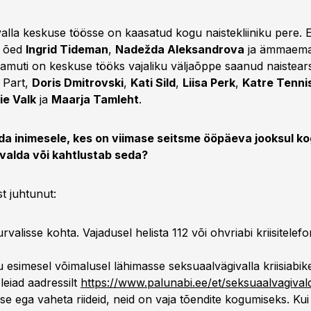
alla keskuse töösse on kaasatud kogu naistekliiniku pere. 
n õed
Ingrid Tideman
,
Nadežda Aleksandrova
ja ämmaem
samuti on keskuse tööks vajaliku väljaõppe saanud naistear
 Part,
Doris Dmitrovski
,
Kati Sild
,
Liisa Perk
,
Katre Tenni
ie Valk
ja
Maarja Tamleht
.
da inimesele, kes on viimase seitsme ööpäeva jooksul k
valda või kahtlustab seda?
t juhtunut:
rvalisse kohta. Vajadusel helista 112 või ohvriabi kriisitelef
 esimesel võimalusel lähimasse seksuaalvägivalla kriisiabi
leiad aadressilt
https://www.palunabi.ee/et/seksuaalvagival
e ega vaheta riideid, neid on vaja tõendite kogumiseks. Kui j