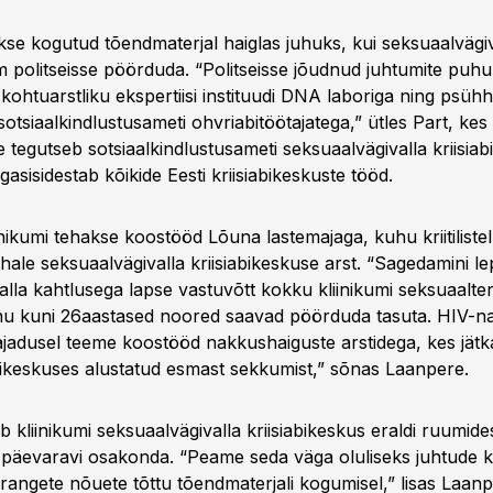
takse kogutud tõendmaterjal haiglas juhuks, kui seksuaalvägi
em politseisse pöörduda. “Politseisse jõudnud juhtumite puhu
kohtuarstliku ekspertiisi instituudi DNA laboriga ning psühh
tsiaalkindlustusameti ohvriabitöötajatega,” ütles Part, kes 
le tegutseb sotsiaalkindlustusameti seksuaalvägivalla kriisiab
gasisidestab kõikide Eesti kriisiabikeskuste tööd.
inikumi tehakse koostööd Lõuna lastemajaga, kuhu kriitilistel
ale seksuaalvägivalla kriisiabikeskuse arst. “Sagedamini le
alla kahtlusega lapse vastuvõtt kokku kliinikumi seksuaalter
hu kuni 26aastased noored saavad pöörduda tasuta. HIV-n
jadusel teeme koostööd nakkushaiguste arstidega, kes jätk
abikeskuses alustatud esmast sekkumist,” sõnas Laanpere.
 kliinikumi seksuaalvägivalla kriisiabikeskus eraldi ruumide
päevaravi osakonda. “Peame seda väga oluliseks juhtude 
 rangete nõuete tõttu tõendmaterjali kogumisel,” lisas Laanp