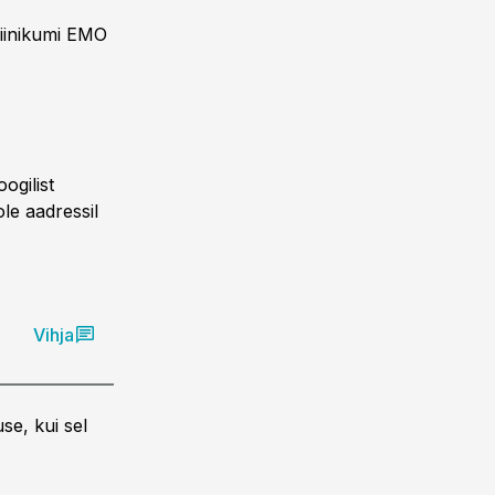
liinikumi EMO
ogilist
le aadressil
Vihja
se, kui sel