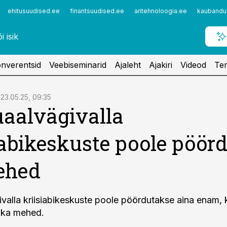
ehitusuudised.ee
finantsuudised.ee
aritehnoloogia.ee
kaubandu
nverentsid
Veebiseminarid
Ajaleht
Ajakiri
Videod
Ter
23.05.25, 09:35
aalvägivalla
iabikeskuste poole pöör
ehed
valla kriisiabikeskuste poole pöördutakse aina enam, 
 ka mehed.