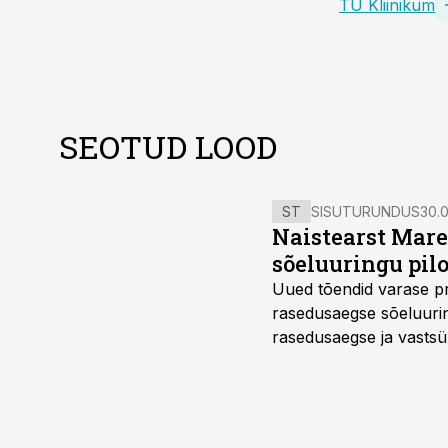
TÜ Kliinikum
SEOTUD LOOD
ST
SISUTURUNDUS
30.0
Naistearst Mare
sõeluuringu pil
Uued tõendid varase pr
rasedusaegse sõeluuring
rasedusaegse ja vastsün
spetsialiseerunud lootem