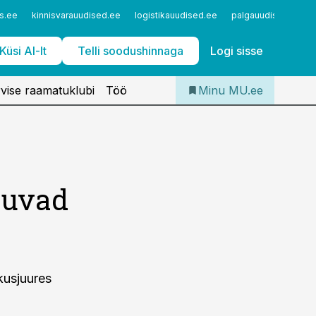
Iseteenindus
s.ee
kinnisvarauudised.ee
logistikauudised.ee
palgauudised.ee
Telli Meditsiiniuudised
Küsi AI-lt
Telli soodushinnaga
Logi sisse
vise raamatuklubi
Töö
Minu MU.ee
duvad
kusjuures