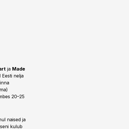
art
ja
Made
Eesti nelja
linna
oma)
 umbes 20–25
ul naised ja
iseni kulub