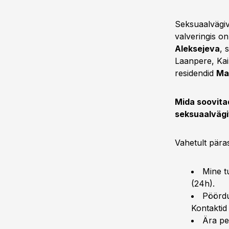
Seksuaalvägiv
valveringis o
Aleksejeva
, 
Laanpere, Kai
residendid
Ma
Mida soovita
seksuaalvägi
Vahetult päras
Mine tu
(24h).
Pöördu
Kontaktid 
Ära pes