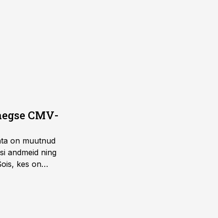
saegse CMV-
ohta on muutnud
isi andmeid ning
Šois, kes on