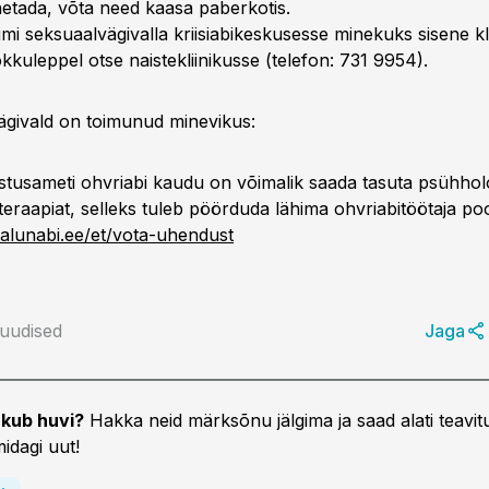
ahetada, võta need kaasa paberkotis.
kumi seksuaalvägivalla kriisiabikeskusesse minekuks sisene k
kkuleppel otse naistekliinikusse (telefon: 731 9954).
ägivald on toimunud minevikus:
ustusameti ohvriabi kaudu on võimalik saada tasuta psühholo
teraapiat, selleks tuleb pöörduda lähima ohvriabitöötaja poo
alunabi.ee/et/vota-uhendust
iuudised
Jaga
kub huvi?
Hakka neid märksõnu jälgima ja saad alati teavitu
idagi uut!