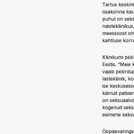
Tartus keskmis
osakonna kaudu
puhul on seks
naistekliiniku
meessoost ohv
kahtluse korral
Kliinikumi pö
Eestis. “Meie
vajab pöörduja
lastekliinik, 
ise keskusesse
käinud patsie
on seksuaalvä
kogenud seksu
esimene seks
Ööpäevaringse