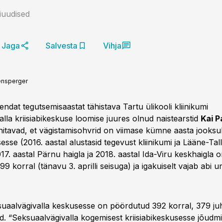
niuudised
Jaga
Salvesta
Vihja
ensperger
dat tegutsemisaastat tähistava Tartu ülikooli kliinikumi
lla kriisiabikeskuse loomise juures olnud naistearstid
Kai P
nitavad, et vägistamisohvrid on viimase kümne aasta jooksul 
sesse (2016. aastal alustasid tegevust kliinikumi ja Lääne-Tal
17. aastal Pärnu haigla ja 2018. aastal Ida-Viru keskhaigla 
 korral (tänavu 3. aprilli seisuga) ja igakuiselt vajab abi
ksuaalvägivalla keskusesse on pöördutud 392 korral, 379 juh
d. “Seksuaalvägivalla kogemisest kriisiabikeskusesse jõudm