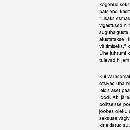
kogenud seksu
patsiendi käsi
“Lisaks esmase
vigastused ni
suguhaiguste 
alustatakse H
vältimiseks,”
Ühe juhtumi k
tulevad hiljem 
Kui varasemalt
otsivad üha r
leidis aset p
loodi. Abi jär
politseisse pö
joobes oleku a
seksuaalvägiv
kirjeldatud su