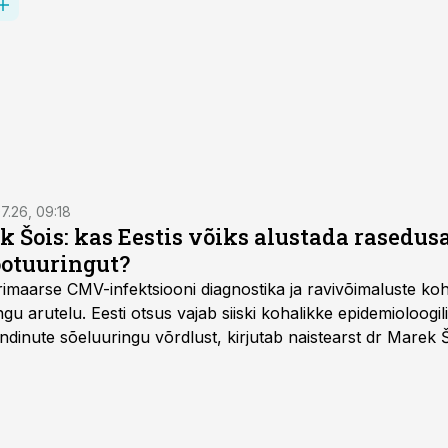
7.26, 09:18
k Šois: kas Eestis võiks alustada rasedu
ootuuringut?
imaarse CMV-infektsiooni diagnostika ja ravivõimaluste k
u arutelu. Eesti otsus vajab siiski kohalikke epidemioloogil
dinute sõeluuringu võrdlust, kirjutab naistearst dr Marek 
editsiinile.