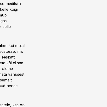
se meditsiini
kelle kõigi
imub
lgas
 selle
alam kui mujal
kustesse, mis
, eeskätt
eta või ei saa
s, oleme
umata vanusest
asemalt
lnud nende
estele, kes on