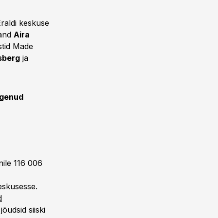
Eraldi keskuse
and
Aira
stid Made
sberg
ja
ogenud
onile 116 006
keskusesse.
d
õudsid siiski