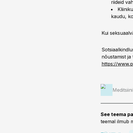
riideid v
Kliini
kaudu, ko
Kui seksuaalv
Sotsiaalkindl
nõustamist ja 
https://www.p
Meditsiin
See teema pa
teemal ilmub m