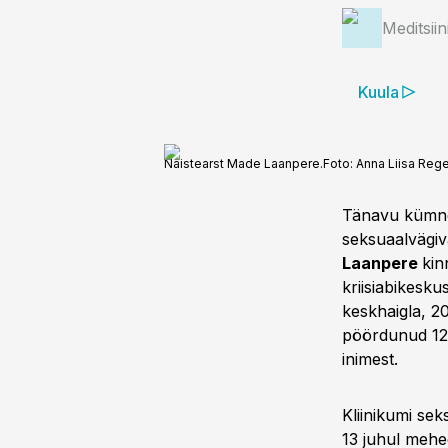
Meditsii
Kuula
Naistearst Made Laanpere.
Foto:
Anna Liisa Reg
Tänavu kümnen
seksuaalvägiva
Laanpere
kin
kriisiabikesku
keskhaigla, 20
pöördunud 1299
inimest.
Kliinikumi se
13 juhul mehe