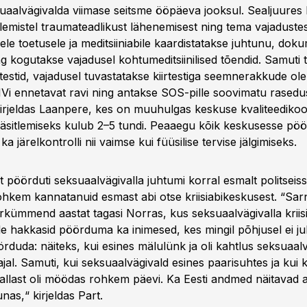
aalvägivalda viimase seitsme ööpäeva jooksul. Sealjuures 
tlemistel traumateadlikust lähenemisest ning tema vajadustest
le toetusele ja meditsiiniabile kaardistatakse juhtunu, dok
ng kogutakse vajadusel kohtumeditsiinilised tõendid. Samuti
testid, vajadusel tuvastatakse kiirtestiga seemnerakkude ol
IVi ennetavat ravi ning antakse SOS-pille soovimatu rasedu
 kirjeldas Laanpere, kes on muuhulgas keskuse kvaliteedikoo
äsitlemiseks kulub 2–5 tundi. Peaaegu kõik keskusesse pö
ka järelkontrolli nii vaimse kui füüsilise tervise jälgimiseks.
 pöörduti seksuaalvägivalla juhtumi korral esmalt politseiss
ohkem kannatanuid esmast abi otse kriisiabikeskusest. “Sa
aarkümmend aastat tagasi Norras, kus seksuaalvägivalla krii
ele hakkasid pöörduma ka inimesed, kes mingil põhjusel ei j
örduda: näiteks, kui esines mälulünk ja oli kahtlus seksuaalv
jal. Samuti, kui seksuaalvägivald esines paarisuhtes ja kui
allast oli möödas rohkem päevi. Ka Eesti andmed näitavad 
unas,“ kirjeldas Part.