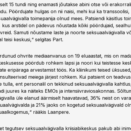
elt 15 tundi ning enamasti jõutakse abini otse või erakorrali
. Pöördujate hulgas on nii naisi, mehi kui ka transsoolisi, 
uaalvägivalla toimepanija olnud mees. Patsiendi käsitlus to
s, kus arstidel on pädevus nõustada kõiki pöördujaid, sealhu
reid. Samuti nõustame laste ja noorte seksuaalvägivalla või
 teisi keskusi,“ selgitas Part.
ördunud ohvrite mediaanvanus on 19 eluaastat, mis on mad
 keskusesse pöördub rohkem lapsi ja noori kui teistesse kes
te eripäraga arvestamist töös. Ka kliinikumi teised üksused
konsulteerivad meiega järjest rohkem. Kui patsient on teadvus
 tulla, ent personalil on tekkinud seksuaalvägivalla kahtlu
ndi juures ka näiteks EMOs ja intensiivraviosakonnas. Sõlt
givalla üle elanud äärmiselt haavatavad, 36% neist on var
aalvägivalda ja 21% jaoks on kogetud seksuaalvägivald o
uaalkogemus,“ rääkis Laanpere.
t tegutsev seksuaalvägivalla kriisiabikeskus pakub abi inim