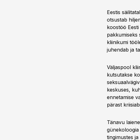
Eestis säilita
otsustab hilj
koostöö Eesti 
pakkumiseks so
kliinikumi töö
juhendab ja ta
Väljaspool kli
kutsutakse koh
seksuaalvägiv
keskuses, ku
ennetamise va
pärast kriisi
Tänavu laieneb
günekoloogia 
tingimustes ja