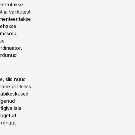
lähtutakse
 ja valikutest.
umenteeritakse
 tehakse
emasolu,
se
rdinaator.
ördunud
e, siis nüüd
rnane protsess
siabikeskused
ulgenud
ägivallale
 kogetud
arengut