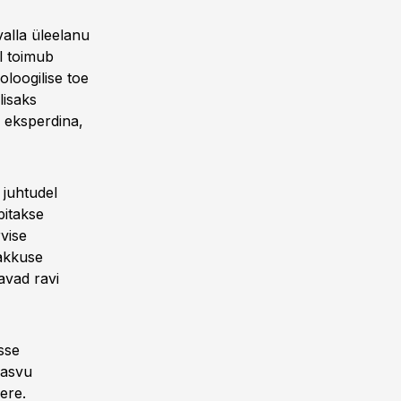
valla üleelanu
l toimub
oloogilise toe
lisaks
i eksperdina,
 juhtudel
pitakse
vise
akkuse
avad ravi
sse
kasvu
ere.