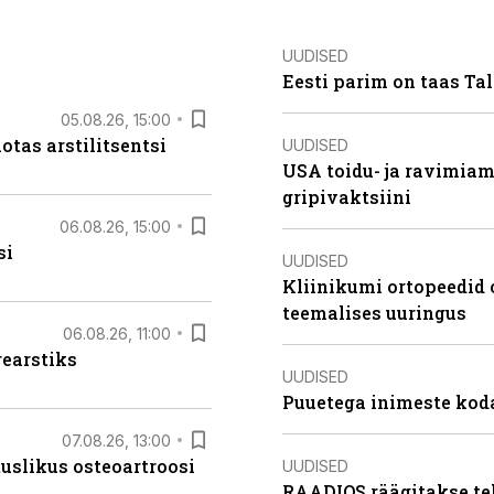
UUDISED
Eesti parim on taas Tal
05.08.26, 15:00
otas arstilitsentsi
UUDISED
USA toidu- ja ravimia
gripivaktsiini
06.08.26, 15:00
si
UUDISED
Kliinikumi ortopeedid 
teemalises uuringus
06.08.26, 11:00
rearstiks
UUDISED
Puuetega inimeste koda
07.08.26, 13:00
tuslikus osteoartroosi
UUDISED
RAADIOS räägitakse te