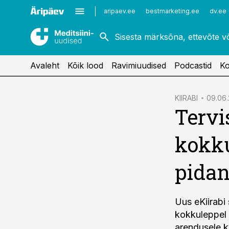
Kardioloogia
Uroloogia
aripaev.ee
bestmarketing.ee
dv.ee
Kirurgia
Vaktsineerimine
Naistehaigused
Avaleht
Kõik lood
Ravimiuudised
Podcastid
Ko
cebook
KIIRABI
09.06.
Tervi
Twitter)
kedIn
kokku
ail
pidan
k
Uus eKiirabi
kokkuleppel 
arendusele k