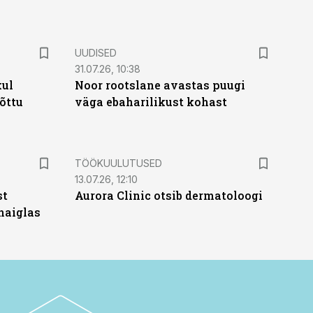
UUDISED
31.07.26, 10:38
kul
Noor rootslane avastas puugi
tõttu
väga ebaharilikust kohast
ST
TÖÖKUULUTUSED
13.07.26, 12:10
st
Aurora Clinic otsib dermatoloogi
haiglas