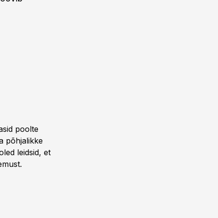
asid poolte
a põhjalikke
oled leidsid, et
lemust.