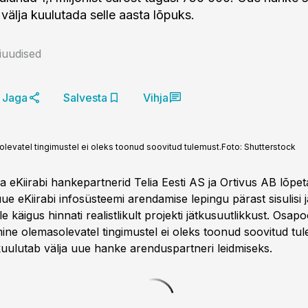
välja kuulutada selle aasta lõpuks.
niuudised
Jaga
Salvesta
Vihja
olevatel tingimustel ei oleks toonud soovitud tulemust.
Foto:
Shutterstock
a eKiirabi hankepartnerid Telia Eesti AS ja Ortivus AB lõpet
e eKiirabi infosüsteemi arendamise lepingu pärast sisulisi j
le käigus hinnati realistlikult projekti jätkusuutlikkust. Osapo
mine olemasolevatel tingimustel ei oleks toonud soovitud tu
kuulutab välja uue hanke arenduspartneri leidmiseks.