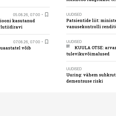
UUDISED
05.08.26, 07:00
Patsientide liit: minis
siooni kasutanud
vanusekontrolli rendi
lutiidiravi
UUDISED
07.08.26, 07:00
KUULA OTSE: arvamu
uaastatel võib
tulevikuvõimalused
UUDISED
Uuring: vähem suhkrut
dementsuse riski