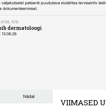
s väljakutsetel patsienti puudutava elutähtsa terviseinfo lei
te dokumenteerimisel.
.07.26, 12:10
tsib dermatoloogi
: 13.08.26
Nädal
VIIMASED U