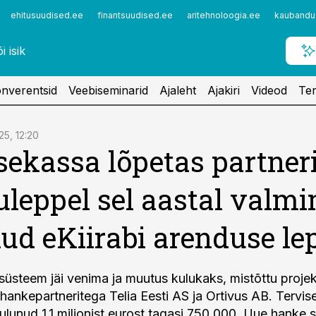
ehitusuudised.ee
finantsuudised.ee
aritehnoloogia.ee
kaubandu
nverentsid
Veebiseminarid
Ajaleht
Ajakiri
Videod
Ter
25, 12:20
sekassa lõpetas partner
leppel sel aastal valm
ud eKiirabi arenduse le
 süsteem jäi venima ja muutus kulukaks, mistõttu projek
hankepartneritega Telia Eesti AS ja Ortivus AB. Tervi
ulunud 1,1 miljonist eurost tagasi 750 000. Uue hanke 