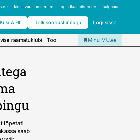
Iseteenindus
s.ee
kinnisvarauudised.ee
logistikauudised.ee
palgauudised.ee
Telli Meditsiiniuudised
Küsi AI-lt
Telli soodushinnaga
Logi sisse
vise raamatuklubi
Töö
Minu MU.ee
itega
ima
pingu
t lõpetati
sekassa saab
soovib