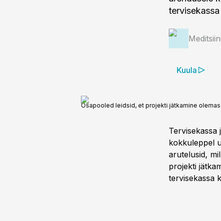
tervisekassa 
Meditsii
Kuula
Osapooled leidsid, et projekti jätkamine olemas
Tervisekassa j
kokkuleppel uu
arutelusid, mil
projekti jätka
tervisekassa 