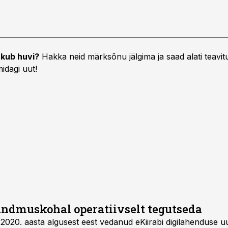
kub huvi?
Hakka neid märksõnu jälgima ja saad alati teavitu
idagi uut!
sündmuskohal operatiivselt tegutseda
2020. aasta algusest eest vedanud eKiirabi digilahenduse u