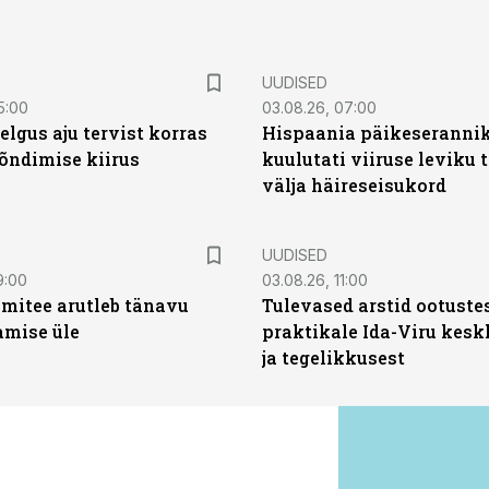
UUDISED
5:00
03.08.26, 07:00
elgus aju tervist korras
Hispaania päikeseranni
õndimise kiirus
kuulutati viiruse leviku 
välja häireseisukord
UUDISED
9:00
03.08.26, 11:00
mitee arutleb tänavu
Tulevased arstid ootuste
amise üle
praktikale Ida-Viru kesk
ja tegelikkusest