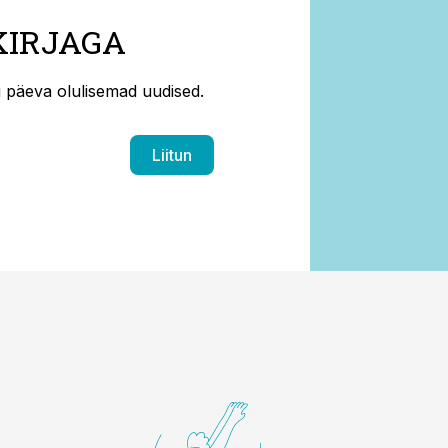
KIRJAGA
ti päeva olulisemad uudised.
Liitun