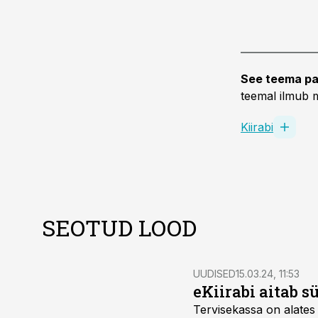
See teema pa
teemal ilmub m
Kiirabi
SEOTUD LOOD
UUDISED
15.03.24, 11:53
eKiirabi aitab 
Tervisekassa on alates 