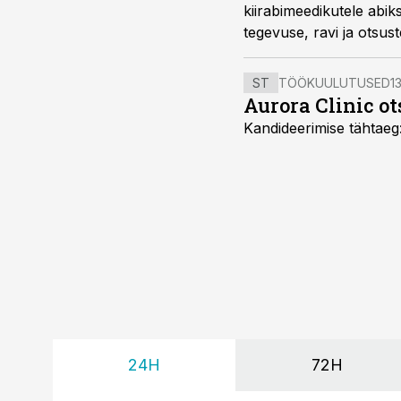
kiirabimeedikutele abik
tegevuse, ravi ja otsus
ST
TÖÖKUULUTUSED
13
Aurora Clinic o
Kandideerimise tähtaeg
24H
72H