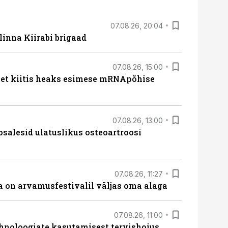
07.08.26, 20:04
linna Kiirabi brigaad
07.08.26, 15:00
met kiitis heaks esimese mRNApõhise
07.08.26, 13:00
osalesid ulatuslikus osteoartroosi
07.08.26, 11:27
 on arvamusfestivalil väljas oma alaga
07.08.26, 11:00
hnoloogiate kasutamisest tervishoius