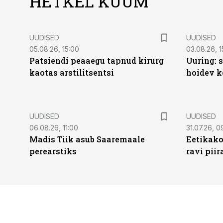
HETKEL KUUM
UUDISED
UUDISED
05.08.26, 15:00
03.08.26, 1
Patsiendi peaaegu tapnud kirurg
Uuring: s
kaotas arstilitsentsi
hoidev k
UUDISED
UUDISED
06.08.26, 11:00
31.07.26, 0
Madis Tiik asub Saaremaale
Eetikako
perearstiks
ravi piir