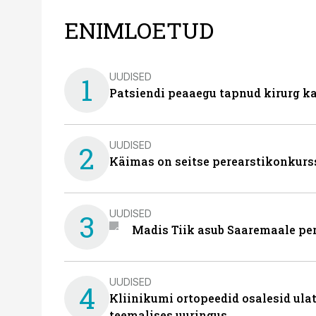
ENIMLOETUD
UUDISED
1
Patsiendi peaaegu tapnud kirurg ka
UUDISED
2
Käimas on seitse perearstikonkurs
UUDISED
3
Madis Tiik asub Saaremaale pe
UUDISED
4
Kliinikumi ortopeedid osalesid ula
teemalises uuringus