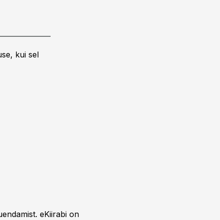
se, kui sel
uendamist. eKiirabi on