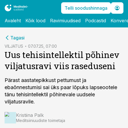
Telli soodushinnaga
Avaleht
Kõik lood
Ravimiuudised
Podcastid
Konvere
cebook
Tagasi
Twitter)
VILJATUS
07.07.25, 07:00
Uus tehisintellektil põhinev
kedIn
viljatusravi viis raseduseni
ail
k
Pärast aastatepikkust pettumust ja
ebaõnnestumisi sai üks paar lõpuks lapseootele
tänu tehisintellektil põhinevale uudsele
viljatusravile.
Kristiina Palk
Meditsiiniuudiste toimetaja