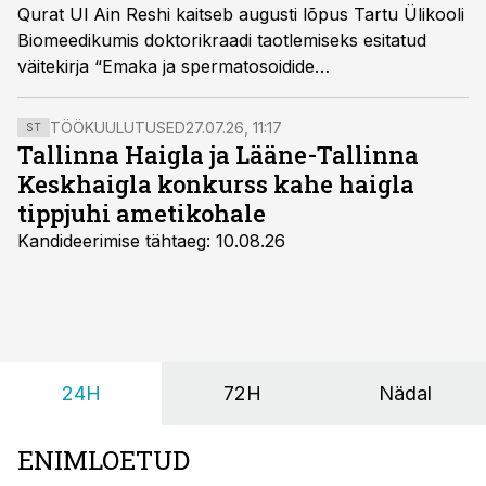
Qurat Ul Ain Reshi kaitseb augusti lõpus Tartu Ülikooli
Biomeedikumis doktorikraadi taotlemiseks esitatud
väitekirja “Emaka ja spermatosoidide
ekstratsellulaarsete vesiikulide suhtluse iseloomustus
eostamiseelsel perioodil”.
TÖÖKUULUTUSED
27.07.26, 11:17
ST
Tallinna Haigla ja Lääne-Tallinna
Keskhaigla konkurss kahe haigla
tippjuhi ametikohale
Kandideerimise tähtaeg: 10.08.26
24H
72H
Nädal
ENIMLOETUD