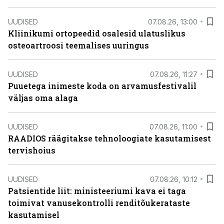
UUDISED
07.08.26, 13:00
Kliinikumi ortopeedid osalesid ulatuslikus
osteoartroosi teemalises uuringus
UUDISED
07.08.26, 11:27
Puuetega inimeste koda on arvamusfestivalil
väljas oma alaga
UUDISED
07.08.26, 11:00
RAADIOS räägitakse tehnoloogiate kasutamisest
tervishoius
UUDISED
07.08.26, 10:12
Patsientide liit: ministeeriumi kava ei taga
toimivat vanusekontrolli renditõukerataste
kasutamisel