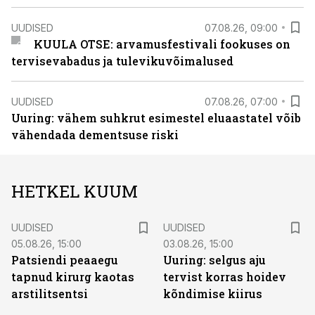
UUDISED
07.08.26, 09:00
KUULA OTSE: arvamusfestivali fookuses on
tervisevabadus ja tulevikuvõimalused
UUDISED
07.08.26, 07:00
Uuring: vähem suhkrut esimestel eluaastatel võib
vähendada dementsuse riski
HETKEL KUUM
UUDISED
UUDISED
05.08.26, 15:00
03.08.26, 15:00
Patsiendi peaaegu
Uuring: selgus aju
tapnud kirurg kaotas
tervist korras hoidev
arstilitsentsi
kõndimise kiirus