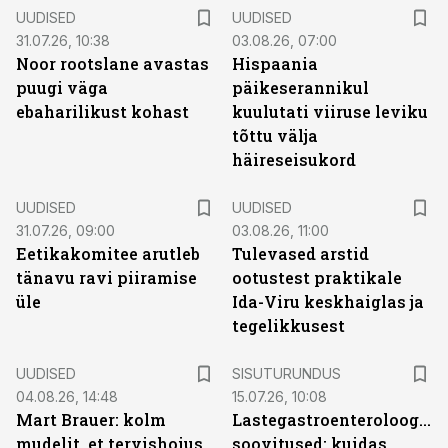
UUDISED
UUDISED
31.07.26, 10:38
03.08.26, 07:00
Noor rootslane avastas
Hispaania
puugi väga
päikeserannikul
ebaharilikust kohast
kuulutati viiruse leviku
tõttu välja
häireseisukord
UUDISED
UUDISED
31.07.26, 09:00
03.08.26, 11:00
Eetikakomitee arutleb
Tulevased arstid
tänavu ravi piiramise
ootustest praktikale
üle
Ida-Viru keskhaiglas ja
tegelikkusest
ST
UUDISED
SISUTURUNDUS
04.08.26, 14:48
15.07.26, 10:08
Mart Brauer: kolm
Lastegastroenteroloogide
mudelit, et tervishoius
soovitused: kuidas