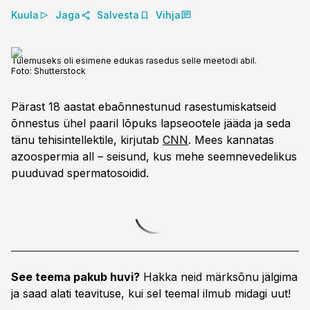
Kuula
Jaga
Salvesta
Vihja
Tulemuseks oli esimene edukas rasedus selle meetodi abil.
Foto:
Shutterstock
Pärast 18 aastat ebaõnnestunud rasestumiskatseid
õnnestus ühel paaril lõpuks lapseootele jääda ja seda
tänu tehisintellektile, kirjutab
CNN
. Mees kannatas
azoospermia all – seisund, kus mehe seemnevedelikus
puuduvad spermatosoidid.
See teema pakub huvi?
Hakka neid märksõnu jälgima
ja saad alati teavituse, kui sel teemal ilmub midagi uut!