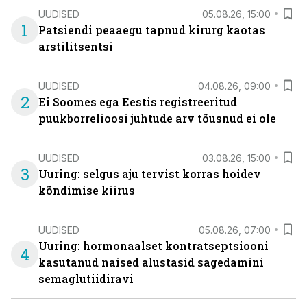
UUDISED
05.08.26, 15:00
1
Patsiendi peaaegu tapnud kirurg kaotas
arstilitsentsi
UUDISED
04.08.26, 09:00
2
Ei Soomes ega Eestis registreeritud
puukborrelioosi juhtude arv tõusnud ei ole
UUDISED
03.08.26, 15:00
3
Uuring: selgus aju tervist korras hoidev
kõndimise kiirus
UUDISED
05.08.26, 07:00
Uuring: hormonaalset kontratseptsiooni
4
kasutanud naised alustasid sagedamini
semaglutiidiravi