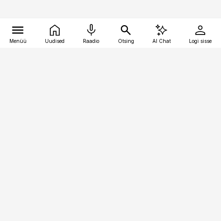
Menüü
Uudised
Raadio
Otsing
AI Chat
Logi sisse
Vana-Lõuna 39/1, 19094 Tallinn
(+372) 667 0111
meditsiiniuudised@aripaev.ee
Tellimisega seotud küsimused:
tellimiskeskus@aripaev.ee
Telli
Reklaam
Firmast
Sisu kasutamisõigused
Ajakirjaniku
eetikakoodeks