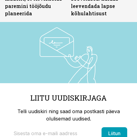
paremini tööjõudu
leevendada lapse
planeerida
kõhulahtisust
LIITU UUDISKIRJAGA
Telli uudiskiri ning saad oma postkasti päeva
olulisemad uudised.
Liitun