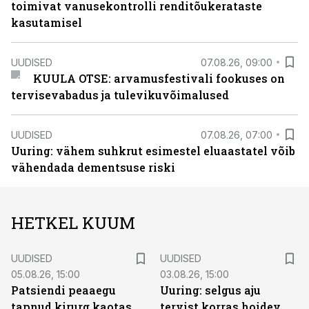
toimivat vanusekontrolli renditõukerataste
kasutamisel
UUDISED
07.08.26, 09:00
KUULA OTSE: arvamusfestivali fookuses on
tervisevabadus ja tulevikuvõimalused
UUDISED
07.08.26, 07:00
Uuring: vähem suhkrut esimestel eluaastatel võib
vähendada dementsuse riski
HETKEL KUUM
UUDISED
UUDISED
05.08.26, 15:00
03.08.26, 15:00
Patsiendi peaaegu
Uuring: selgus aju
tapnud kirurg kaotas
tervist korras hoidev