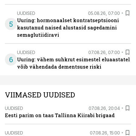
UUDISED
05.08.26, 07:00
Uuring: hormonaalset kontratseptsiooni
5
kasutanud naised alustasid sagedamini
semaglutiidiravi
UUDISED
07.08.26, 07:00
6
Uuring: vähem suhkrut esimestel eluaastatel
võib vähendada dementsuse riski
VIIMASED UUDISED
UUDISED
07.08.26, 20:04
Eesti parim on taas Tallinna Kiirabi brigaad
UUDISED
07.08.26, 15:00