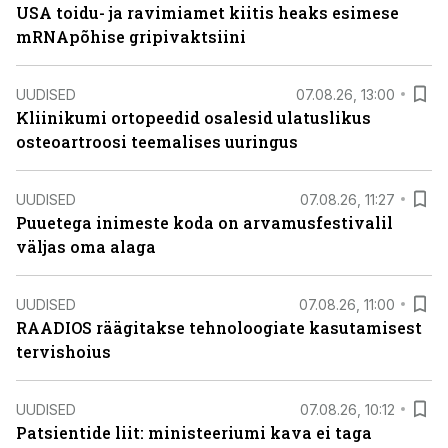
USA toidu- ja ravimiamet kiitis heaks esimese
mRNApõhise gripivaktsiini
UUDISED
07.08.26, 13:00
Kliinikumi ortopeedid osalesid ulatuslikus
osteoartroosi teemalises uuringus
UUDISED
07.08.26, 11:27
Puuetega inimeste koda on arvamusfestivalil
väljas oma alaga
UUDISED
07.08.26, 11:00
RAADIOS räägitakse tehnoloogiate kasutamisest
tervishoius
UUDISED
07.08.26, 10:12
Patsientide liit: ministeeriumi kava ei taga