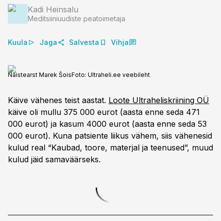
Kadi Heinsalu
Meditsiiniuudiste peatoimetaja
Kuula
Jaga
Salvesta
Vihja
Naistearst Marek Šois
Foto:
Ultraheli.ee veebileht
Käive vähenes teist aastat.
Loote Ultraheliskriining OÜ
käive oli mullu 375 000 eurot (aasta enne seda 471
000 eurot) ja kasum 4000 eurot (aasta enne seda 53
000 eurot). Kuna patsiente liikus vähem, siis vähenesid
kulud real “Kaubad, toore, materjal ja teenused”, muud
kulud jäid samaväärseks.