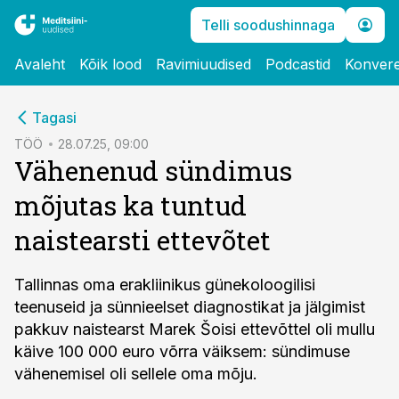
Telli soodushinnaga
Avaleht
Kõik lood
Ravimiuudised
Podcastid
Konvere
cebook
Tagasi
Twitter)
TÖÖ
28.07.25, 09:00
Vähenenud sündimus
kedIn
mõjutas ka tuntud
ail
naistearsti ettevõtet
k
Tallinnas oma erakliinikus günekoloogilisi
teenuseid ja sünnieelset diagnostikat ja jälgimist
pakkuv naistearst Marek Šoisi ettevõttel oli mullu
käive 100 000 euro võrra väiksem: sündimuse
vähenemisel oli sellele oma mõju.