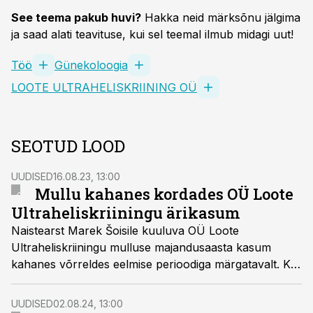
See teema pakub huvi?
Hakka neid märksõnu jälgima
ja saad alati teavituse, kui sel teemal ilmub midagi uut!
Töö
Günekoloogia
LOOTE ULTRAHELISKRIINING OÜ
SEOTUD LOOD
UUDISED
16.08.23, 13:00
Mullu kahanes kordades OÜ Loote
Ultraheliskriiningu ärikasum
Naistearst Marek Šoisile kuuluva OÜ Loote
Ultraheliskriiningu mulluse majandusaasta kasum
kahanes võrreldes eelmise perioodiga märgatavalt. Kui
eelmisel perioodil oli kasum 121 017, siis mullu oli see
26 384 eurot.
UUDISED
02.08.24, 13:00