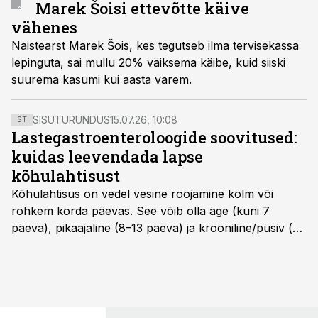
Marek Šoisi ettevõtte käive
vähenes
Naistearst Marek Šois, kes tegutseb ilma tervisekassa
lepinguta, sai mullu 20% väiksema käibe, kuid siiski
suurema kasumi kui aasta varem.
SISUTURUNDUS
15.07.26, 10:08
ST
Lastegastroenteroloogide soovitused:
kuidas leevendada lapse
kõhulahtisust
Kõhulahtisus on vedel vesine roojamine kolm või
rohkem korda päevas. See võib olla äge (kuni 7
päeva), pikaajaline (8–13 päeva) ja krooniline/püsiv (>
14 päeva). Lapseeas esinev kõhulahtisus on tavaliselt
viiruslik ning sellega kaasneb sageli oksendamine ja
kehatemperatuuri tõus.