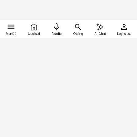
Menüü
Uudised
Raadio
Otsing
AI Chat
Logi sisse
Vana-Lõuna 39/1, 19094 Tallinn
(+372) 667 0111
meditsiiniuudised@aripaev.ee
Tellimisega seotud küsimused:
tellimiskeskus@aripaev.ee
Telli
Reklaam
Firmast