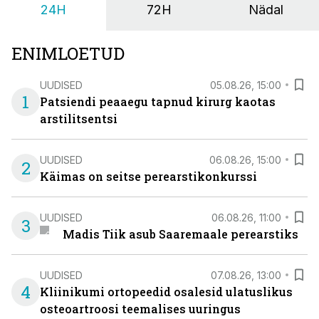
24H
72H
Nädal
ENIMLOETUD
UUDISED
05.08.26, 15:00
1
Patsiendi peaaegu tapnud kirurg kaotas
arstilitsentsi
UUDISED
06.08.26, 15:00
2
Käimas on seitse perearstikonkurssi
UUDISED
06.08.26, 11:00
3
Madis Tiik asub Saaremaale perearstiks
UUDISED
07.08.26, 13:00
4
Kliinikumi ortopeedid osalesid ulatuslikus
osteoartroosi teemalises uuringus