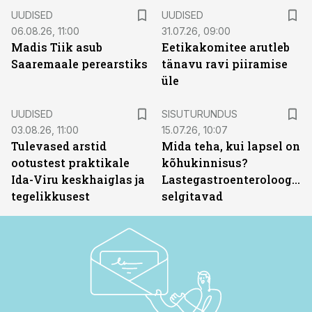
UUDISED
UUDISED
06.08.26, 11:00
31.07.26, 09:00
Madis Tiik asub
Eetikakomitee arutleb
Saaremaale perearstiks
tänavu ravi piiramise
üle
ST
UUDISED
SISUTURUNDUS
03.08.26, 11:00
15.07.26, 10:07
Tulevased arstid
Mida teha, kui lapsel on
ootustest praktikale
kõhukinnisus?
Ida-Viru keskhaiglas ja
Lastegastroenteroloogid
tegelikkusest
selgitavad