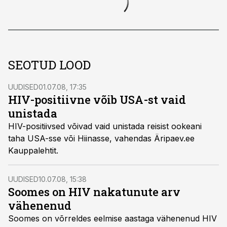
SEOTUD LOOD
UUDISED
01.07.08, 17:35
HIV-positiivne võib USA-st vaid
unistada
HIV-positiivsed võivad vaid unistada reisist ookeani
taha USA-sse või Hiinasse, vahendas Äripaev.ee
Kauppalehtit.
UUDISED
10.07.08, 15:38
Soomes on HIV nakatunute arv
vähenenud
Soomes on võrreldes eelmise aastaga vähenenud HIV