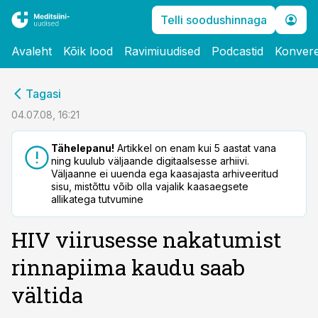
Telli soodushinnaga
Avaleht
Kõik lood
Ravimiuudised
Podcastid
Konvere
cebook
Tagasi
Twitter)
04.07.08, 16:21
kedIn
Tähelepanu!
Artikkel on enam kui 5 aastat vana
ning kuulub väljaande digitaalsesse arhiivi.
ail
Väljaanne ei uuenda ega kaasajasta arhiveeritud
sisu, mistõttu võib olla vajalik kaasaegsete
k
allikatega tutvumine
HIV viirusesse nakatumist
rinnapiima kaudu saab
vältida