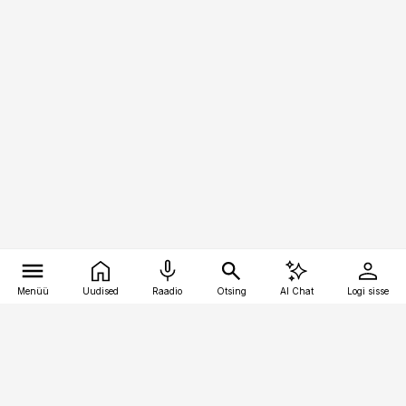
Menüü
Uudised
Raadio
Otsing
AI Chat
Logi sisse
Vana-Lõuna 39/1, 19094 Tallinn
(+372) 667 0111