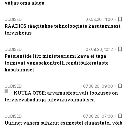
väljas oma alaga
UUDISED
07.08.26, 11:00
RAADIOS räägitakse tehnoloogiate kasutamisest
tervishoius
UUDISED
07.08.26, 10:12
Patsientide liit: ministeeriumi kava ei taga
toimivat vanusekontrolli renditõukerataste
kasutamisel
UUDISED
07.08.26, 09:00
KUULA OTSE: arvamusfestivali fookuses on
tervisevabadus ja tulevikuvõimalused
UUDISED
07.08.26, 07:00
Uuring: vähem suhkrut esimestel eluaastatel võib