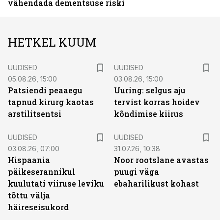
vähendada dementsuse riski
HETKEL KUUM
UUDISED
UUDISED
05.08.26, 15:00
03.08.26, 15:00
Patsiendi peaaegu
Uuring: selgus aju
tapnud kirurg kaotas
tervist korras hoidev
arstilitsentsi
kõndimise kiirus
UUDISED
UUDISED
03.08.26, 07:00
31.07.26, 10:38
Hispaania
Noor rootslane avastas
päikeserannikul
puugi väga
kuulutati viiruse leviku
ebaharilikust kohast
tõttu välja
häireseisukord