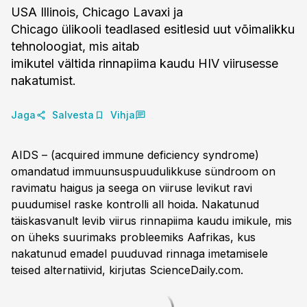
USA Illinois, Chicago Lavaxi ja
Chicago ülikooli teadlased esitlesid uut võimalikku
tehnoloogiat, mis aitab
imikutel vältida rinnapiima kaudu HIV viirusesse
nakatumist.
Jaga
Salvesta
Vihja
AIDS – (acquired immune deficiency syndrome)
omandatud immuunsuspuudulikkuse sündroom on
ravimatu haigus ja seega on viiruse levikut ravi
puudumisel raske kontrolli all hoida. Nakatunud
täiskasvanult levib viirus rinnapiima kaudu imikule, mis
on üheks suurimaks probleemiks Aafrikas, kus
nakatunud emadel puuduvad rinnaga imetamisele
teised alternatiivid, kirjutas ScienceDaily.com.