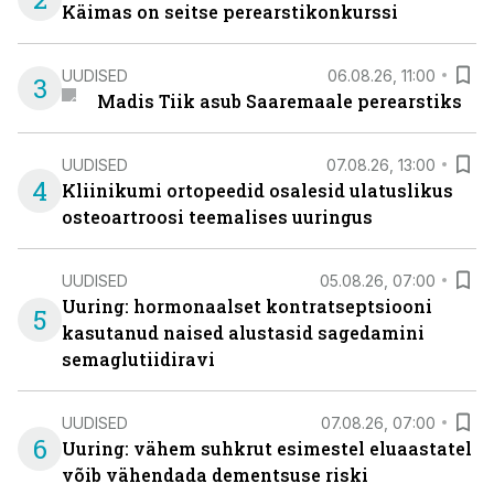
Käimas on seitse perearstikonkurssi
UUDISED
06.08.26, 11:00
3
Madis Tiik asub Saaremaale perearstiks
UUDISED
07.08.26, 13:00
4
Kliinikumi ortopeedid osalesid ulatuslikus
osteoartroosi teemalises uuringus
UUDISED
05.08.26, 07:00
Uuring: hormonaalset kontratseptsiooni
5
kasutanud naised alustasid sagedamini
semaglutiidiravi
UUDISED
07.08.26, 07:00
6
Uuring: vähem suhkrut esimestel eluaastatel
võib vähendada dementsuse riski