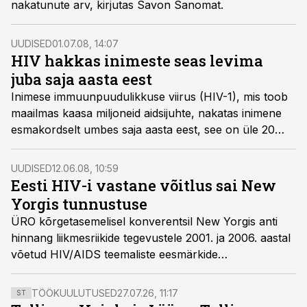
nakatunute arv, kirjutas Savon Sanomat.
UUDISED
01.07.08, 14:07
HIV hakkas inimeste seas levima
juba saja aasta eest
Inimese immuunpuudulikkuse viirus (HIV-1), mis toob
maailmas kaasa miljoneid aidsijuhte, nakatas inimene
esmakordselt umbes saja aasta eest, see on üle 20
aasta varem seniarvatust, selgub värskest uurimusest,
mida esitleti konverentsil Evolution 2008.
UUDISED
12.06.08, 10:59
Eesti HIV-i vastane võitlus sai New
Yorgis tunnustuse
ÜRO kõrgetasemelisel konverentsil New Yorgis anti
hinnang liikmesriikide tegevustele 2001. ja 2006. aastal
võetud HIV/AIDS teemaliste eesmärkide
saavutamiseks - Punase lindi preemia osaliseks sai
Eesti HIV-positiivsete Võrgustik.
TÖÖKUULUTUSED
27.07.26, 11:17
ST