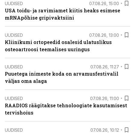
UUDISED
07.08.26, 15:00
USA toidu- ja ravimiamet kiitis heaks esimese
mRNApõhise gripivaktsiini
UUDISED
07.08.26, 13:00
Kliinikumi ortopeedid osalesid ulatuslikus
osteoartroosi teemalises uuringus
UUDISED
07.08.26, 11:27
Puuetega inimeste koda on arvamusfestivalil
väljas oma alaga
UUDISED
07.08.26, 11:00
RAADIOS räägitakse tehnoloogiate kasutamisest
tervishoius
UUDISED
07.08.26, 10:12