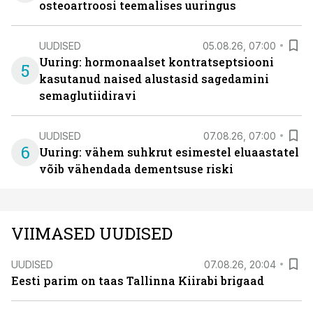
osteoartroosi teemalises uuringus
UUDISED
05.08.26, 07:00
Uuring: hormonaalset kontratseptsiooni
5
kasutanud naised alustasid sagedamini
semaglutiidiravi
UUDISED
07.08.26, 07:00
6
Uuring: vähem suhkrut esimestel eluaastatel
võib vähendada dementsuse riski
VIIMASED UUDISED
UUDISED
07.08.26, 20:04
Eesti parim on taas Tallinna Kiirabi brigaad