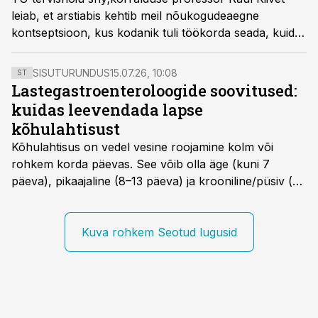
leiab, et arstiabis kehtib meil nõukogudeaegne
kontseptsioon, kus kodanik tuli töökorda seada, kuid
tema toimetulek polnud enam riigi mure.
SISUTURUNDUS
15.07.26, 10:08
ST
Lastegastroenteroloogide soovitused:
kuidas leevendada lapse
kõhulahtisust
Kõhulahtisus on vedel vesine roojamine kolm või
rohkem korda päevas. See võib olla äge (kuni 7
päeva), pikaajaline (8–13 päeva) ja krooniline/püsiv (>
14 päeva). Lapseeas esinev kõhulahtisus on tavaliselt
viiruslik ning sellega kaasneb sageli oksendamine ja
kehatemperatuuri tõus.
Kuva rohkem Seotud lugusid