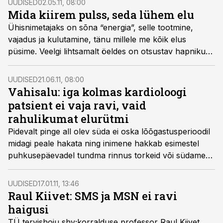
UUDISED
02.05.11, 08:00
Mida kiirem pulss, seda lühem elu
Ühisnimetajaks on sõna “energia”, selle tootmine,
vajadus ja kulutamine, tänu millele me kõik elus
püsime. Veelgi lihtsamalt öeldes on otsustav hapniku
nõudluse ja pakkumise vahekord.
UUDISED
21.06.11, 08:00
Vahisalu: iga kolmas kardioloogi
patsient ei vaja ravi, vaid
rahulikumat elurütmi
Pidevalt pinge all olev süda ei oska lõõgastusperioodil
midagi peale hakata ning inimene hakkab esimestel
puhkusepäevadel tundma rinnus torkeid või südames
vahelööke, räägib Ida-Tallinna keskhaigla kardioloog
Rein Vahisalu Õhtulehes.
UUDISED
17.01.11, 13:46
Raul Kiivet: SMS ja MSN ei ravi
haigusi
TÜ tervishoiu shy;korralduse professor Raul Kiivet