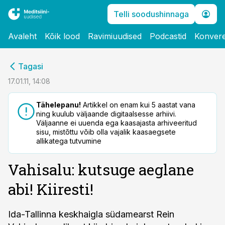
Telli soodushinnaga
Avaleht
Kõik lood
Ravimiuudised
Podcastid
Konvere
cebook
Tagasi
Twitter)
17.01.11, 14:08
kedIn
Tähelepanu!
Artikkel on enam kui 5 aastat vana
ning kuulub väljaande digitaalsesse arhiivi.
ail
Väljaanne ei uuenda ega kaasajasta arhiveeritud
sisu, mistõttu võib olla vajalik kaasaegsete
k
allikatega tutvumine
Vahisalu: kutsuge aeglane
abi! Kiiresti!
Ida-Tallinna keskhaigla südamearst Rein