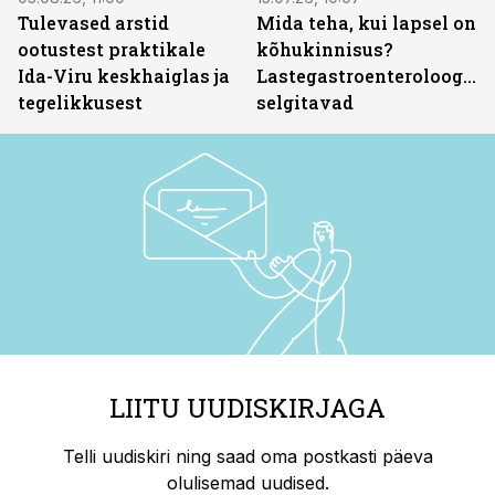
Tulevased arstid
Mida teha, kui lapsel on
ootustest praktikale
kõhukinnisus?
Ida-Viru keskhaiglas ja
Lastegastroenteroloogid
tegelikkusest
selgitavad
LIITU UUDISKIRJAGA
Telli uudiskiri ning saad oma postkasti päeva
olulisemad uudised.