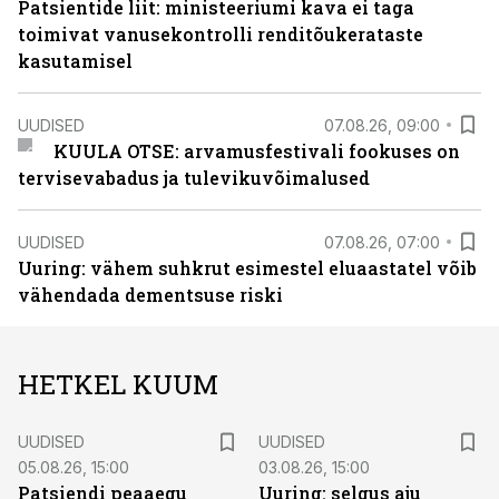
Patsientide liit: ministeeriumi kava ei taga
toimivat vanusekontrolli renditõukerataste
kasutamisel
UUDISED
07.08.26, 09:00
KUULA OTSE: arvamusfestivali fookuses on
tervisevabadus ja tulevikuvõimalused
UUDISED
07.08.26, 07:00
Uuring: vähem suhkrut esimestel eluaastatel võib
vähendada dementsuse riski
HETKEL KUUM
UUDISED
UUDISED
05.08.26, 15:00
03.08.26, 15:00
Patsiendi peaaegu
Uuring: selgus aju