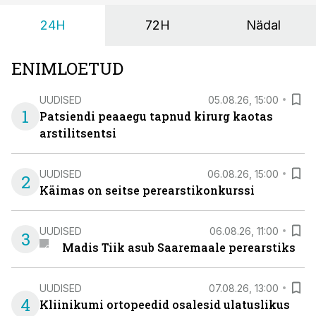
24H
72H
Nädal
ENIMLOETUD
UUDISED
05.08.26, 15:00
1
Patsiendi peaaegu tapnud kirurg kaotas
arstilitsentsi
UUDISED
06.08.26, 15:00
2
Käimas on seitse perearstikonkurssi
UUDISED
06.08.26, 11:00
3
Madis Tiik asub Saaremaale perearstiks
UUDISED
07.08.26, 13:00
4
Kliinikumi ortopeedid osalesid ulatuslikus