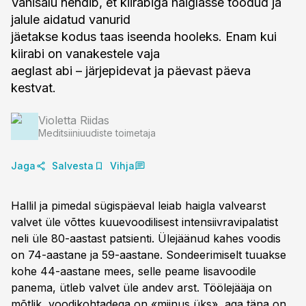
Vahisalu nendib, et kiirabiga haiglasse toodud ja
jalule aidatud vanurid
jäetakse kodus taas iseenda hooleks. Enam kui
kiirabi on vanakestele vaja
aeglast abi – järjepidevat ja päevast päeva
kestvat.
Violetta Riidas
Meditsiiniuudiste toimetaja
Jaga
Salvesta
Vihja
Hallil ja pimedal sügispäeval leiab haigla valvearst
valvet üle võttes kuuevoodilisest intensiivravipalatist
neli üle 80-aastast patsienti. Ülejäänud kahes voodis
on 74-aastane ja 59-aastane. Sondeerimiselt tuuakse
kohe 44-aastane mees, selle peame lisavoodile
panema, ütleb valvet üle andev arst. Töölejääja on
mõtlik, voodikohtadega on «miinus üks», aga täna on