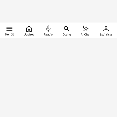
Menüü
Uudised
Raadio
Otsing
AI Chat
Logi sisse
Vana-Lõuna 39/1, 19094 Tallinn
(+372) 667 0111
meditsiiniuudised@aripaev.ee
Tellimisega seotud küsimused:
tellimiskeskus@aripaev.ee
Telli
Reklaam
Firmast