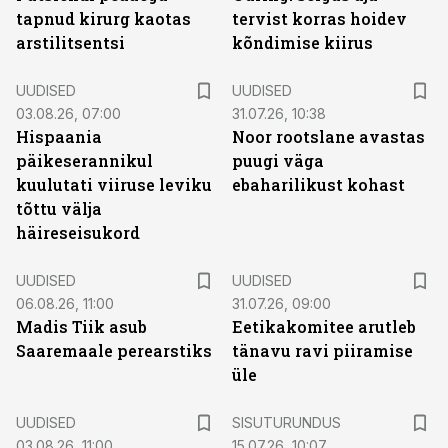
tapnud kirurg kaotas
tervist korras hoidev
arstilitsentsi
kõndimise kiirus
UUDISED
UUDISED
03.08.26, 07:00
31.07.26, 10:38
Hispaania
Noor rootslane avastas
päikeserannikul
puugi väga
kuulutati viiruse leviku
ebaharilikust kohast
tõttu välja
häireseisukord
UUDISED
UUDISED
06.08.26, 11:00
31.07.26, 09:00
Madis Tiik asub
Eetikakomitee arutleb
Saaremaale perearstiks
tänavu ravi piiramise
üle
ST
UUDISED
SISUTURUNDUS
03.08.26, 11:00
15.07.26, 10:07