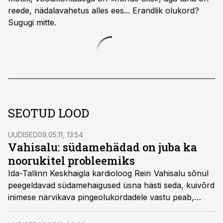
reede, nädalavahetus alles ees... Erandlik olukord?
Sugugi mitte.
SEOTUD LOOD
UUDISED
09.05.11, 13:54
Vahisalu: südamehädad on juba ka
noorukitel probleemiks
Ida-Tallinn Keskhaigla kardioloog Rein Vahisalu sõnul
peegeldavad südamehaigused üsna hästi seda, kuivõrd
inimese närvikava pingeolukordadele vastu peab,
kirjutas Tallinna linnavalitsuse häälekandja Pealinn.