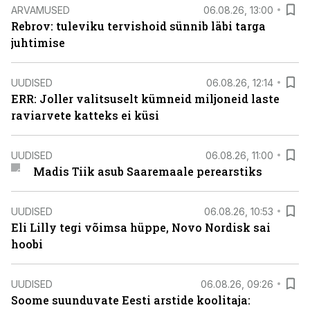
ARVAMUSED
06.08.26, 13:00
Rebrov: tuleviku tervishoid sünnib läbi targa
juhtimise
UUDISED
06.08.26, 12:14
ERR: Joller valitsuselt kümneid miljoneid laste
raviarvete katteks ei küsi
UUDISED
06.08.26, 11:00
Madis Tiik asub Saaremaale perearstiks
UUDISED
06.08.26, 10:53
Eli Lilly tegi võimsa hüppe, Novo Nordisk sai
hoobi
UUDISED
06.08.26, 09:26
Soome suunduvate Eesti arstide koolitaja: