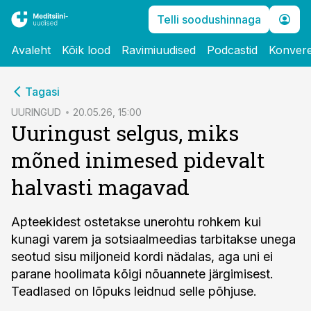
Telli soodushinnaga
Avaleht
Kõik lood
Ravimiuudised
Podcastid
Konvere
cebook
Tagasi
Twitter)
UURINGUD
20.05.26, 15:00
Uuringust selgus, miks
kedIn
mõned inimesed pidevalt
ail
halvasti magavad
k
Apteekidest ostetakse unerohtu rohkem kui
kunagi varem ja sotsiaalmeedias tarbitakse unega
seotud sisu miljoneid kordi nädalas, aga uni ei
parane hoolimata kõigi nõuannete järgimisest.
Teadlased on lõpuks leidnud selle põhjuse.