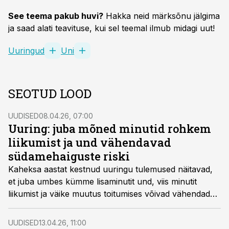
See teema pakub huvi?
Hakka neid märksõnu jälgima
ja saad alati teavituse, kui sel teemal ilmub midagi uut!
Uuringud
Uni
SEOTUD LOOD
UUDISED
08.04.26, 07:00
Uuring: juba mõned minutid rohkem
liikumist ja und vähendavad
südamehaiguste riski
Kaheksa aastat kestnud uuringu tulemused näitavad,
et juba umbes kümme lisaminutit und, viis minutit
liikumist ja väike muutus toitumises võivad vähendada
südame-veresoonkonna haiguste riski.
UUDISED
13.04.26, 11:00