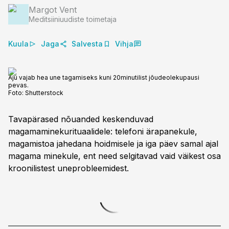
Margot Vent
Meditsiiniuudiste toimetaja
Kuula
Jaga
Salvesta
Vihja
Aju vajab hea une tagamiseks kuni 20minutilist jõudeolekupausi
pevas.
Foto:
Shutterstock
Tavapärased nõuanded keskenduvad
magamaminekurituaalidele: telefoni ärapanekule,
magamistoa jahedana hoidmisele ja iga päev samal ajal
magama minekule, ent need selgitavad vaid väikest osa
kroonilistest uneprobleemidest.