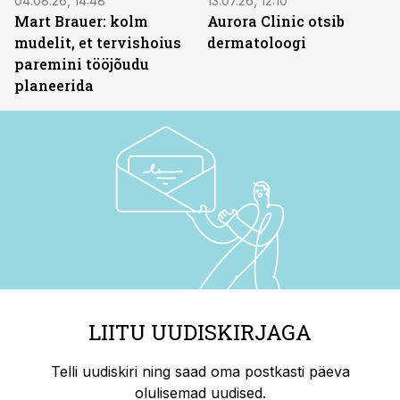
04.08.26, 14:48
13.07.26, 12:10
Mart Brauer: kolm
Aurora Clinic otsib
mudelit, et tervishoius
dermatoloogi
paremini tööjõudu
planeerida
LIITU UUDISKIRJAGA
Telli uudiskiri ning saad oma postkasti päeva
olulisemad uudised.