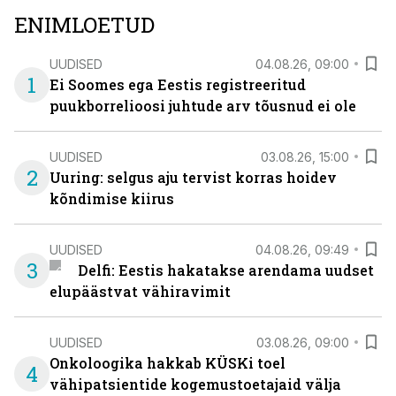
ENIMLOETUD
UUDISED
04.08.26, 09:00
1
Ei Soomes ega Eestis registreeritud
puukborrelioosi juhtude arv tõusnud ei ole
UUDISED
03.08.26, 15:00
2
Uuring: selgus aju tervist korras hoidev
kõndimise kiirus
UUDISED
04.08.26, 09:49
3
Delfi: Eestis hakatakse arendama uudset
elupäästvat vähiravimit
UUDISED
03.08.26, 09:00
Onkoloogika hakkab KÜSKi toel
4
vähipatsientide kogemustoetajaid välja