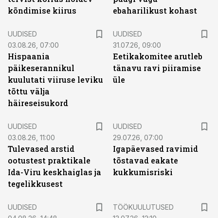
kõndimise kiirus
ebaharilikust kohast
UUDISED
UUDISED
03.08.26, 07:00
31.07.26, 09:00
Hispaania
Eetikakomitee arutleb
päikeserannikul
tänavu ravi piiramise
kuulutati viiruse leviku
üle
tõttu välja
häireseisukord
UUDISED
UUDISED
03.08.26, 11:00
29.07.26, 07:00
Tulevased arstid
Igapäevased ravimid
ootustest praktikale
tõstavad eakate
Ida-Viru keskhaiglas ja
kukkumisriski
tegelikkusest
ST
UUDISED
TÖÖKUULUTUSED