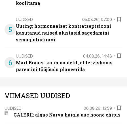
koolitama
UUDISED
05.08.26, 07:00
Uuring: hormonaalset kontratseptsiooni
5
kasutanud naised alustasid sagedamini
semaglutiidiravi
UUDISED
04.08.26, 14:48
6
Mart Brauer: kolm mudelit, et tervishoius
paremini tööjõudu planeerida
VIIMASED UUDISED
UUDISED
06.08.26, 13:59
GALERII: algas Narva haigla uue hoone ehitus