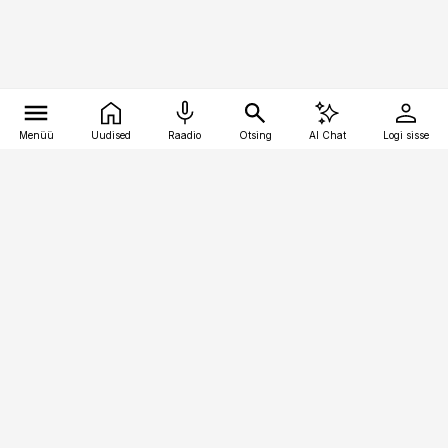
Menüü
Uudised
Raadio
Otsing
AI Chat
Logi sisse
Vana-Lõuna 39/1, 19094 Tallinn
(+372) 667 0111
meditsiiniuudised@aripaev.ee
Tellimisega seotud küsimused:
tellimiskeskus@aripaev.ee
Telli
Reklaam
Firmast