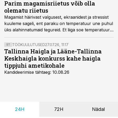
Parim magamisriietus võib olla
olematu riietus
Magamist häirivast valgusest, ekraanidest ja stressist
kuuleme sageli, ent paraku on temperatuur une puhul
üks alahinnatumaid tegureid. Et liiga soe temperatuur
võib une rikkuda, soovitavad teadlased magada napis
riietuses või hoopis alasti. On ka muid kasulikke
TÖÖKUULUTUSED
27.07.26, 11:17
ST
aspekte.
Tallinna Haigla ja Lääne-Tallinna
Keskhaigla konkurss kahe haigla
tippjuhi ametikohale
Kandideerimise tähtaeg: 10.08.26
24H
72H
Nädal