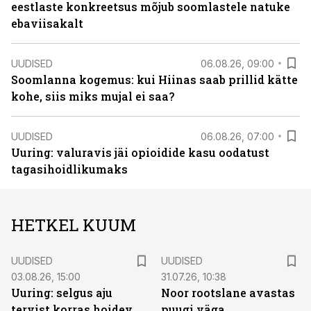
eestlaste konkreetsus mõjub soomlastele natuke
ebaviisakalt
UUDISED
06.08.26, 09:00
Soomlanna kogemus: kui Hiinas saab prillid kätte
kohe, siis miks mujal ei saa?
UUDISED
06.08.26, 07:00
Uuring: valuravis jäi opioidide kasu oodatust
tagasihoidlikumaks
HETKEL KUUM
UUDISED
UUDISED
03.08.26, 15:00
31.07.26, 10:38
Uuring: selgus aju
Noor rootslane avastas
tervist korras hoidev
puugi väga