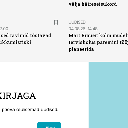
välja häireseisukord
UUDISED
07:00
04.08.26, 14:48
sed ravimid tõstavad
Mart Brauer: kolm mudeli
ukkumisriski
tervishoius paremini töö
planeerida
KIRJAGA
ti päeva olulisemad uudised.
Liitun