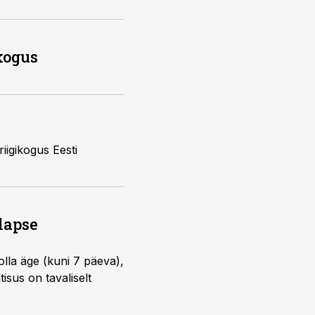
kogus
lapse
lla äge (kuni 7 päeva),
isus on tavaliselt