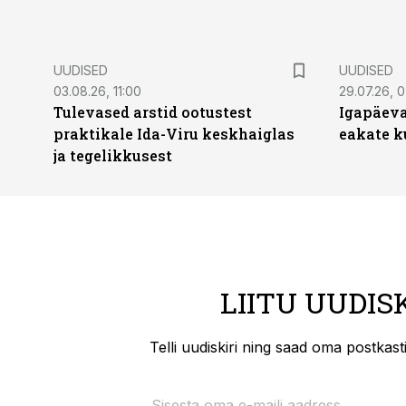
UUDISED
UUDISED
03.08.26, 11:00
29.07.26, 
Tulevased arstid ootustest
Igapäeva
praktikale Ida-Viru keskhaiglas
eakate k
ja tegelikkusest
LIITU UUDIS
Telli uudiskiri ning saad oma postkas