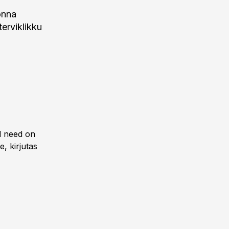
onna
terviklikku
d need on
, kirjutas