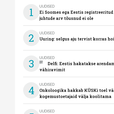
UUDISED
1
Ei Soomes ega Eestis registreeritud
juhtude arv tõusnud ei ole
UUDISED
2
Uuring: selgus aju tervist korras h
UUDISED
3
Delfi: Eestis hakatakse arenda
vähiravimit
UUDISED
4
Onkoloogika hakkab KÜSKi toel vä
kogemustoetajaid välja koolitama
UUDISED