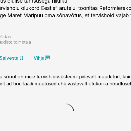
us olulise tähtsusega riikliku
rvishoiu olukord Eestis” arutelul toonitas Reformierak
iige Maret Maripuu oma sõnavõtus, et tervishoid vajab 
Riidas
uudiste toimetaja
Salvesta
Vihja
 sõnul on meie tervishoiusüsteemi pidevalt muudetud, kui
elt ad hoc laadi muutused ehk vastavalt olukorra nõudlusele