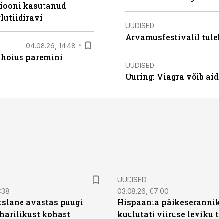
siooni kasutanud
lutiidiravi
UUDISED
Arvamusfestivalil tule
04.08.26, 14:48
ishoius paremini
UUDISED
Uuring: Viagra võib ai
UUDISED
0:38
03.08.26, 07:00
tslane avastas puugi
Hispaania päikeseranni
harilikust kohast
kuulutati viiruse leviku 