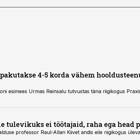
s pakutakse 4-5 korda vähem hooldusteen
ustas täna riigikogus Praxise analüüsi patsiendi
ole tulevikuks ei töötajaid, raha ega head 
dis eile riigikogus ülevaate Eesti tervishoiu