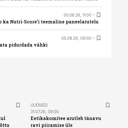
05.08.26, 11:00
b ka Nutri-Score’i teemaline paneelarutelu
05.08.26, 09:00
data pidurdada vähki
UUDISED
31.07.26, 09:00
kul
Eetikakomitee arutleb tänavu
tõttu
ravi piiramise üle