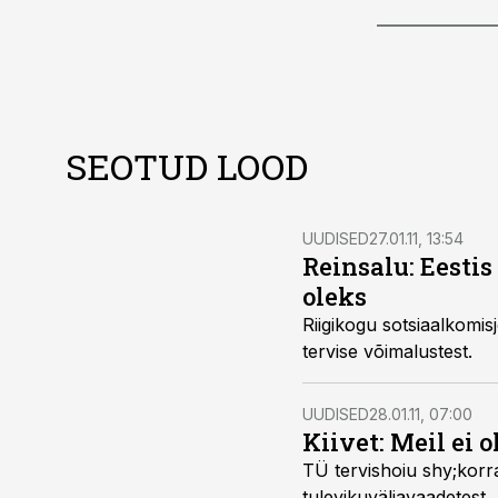
SEOTUD LOOD
UUDISED
27.01.11, 13:54
Reinsalu: Eesti
oleks
Riigikogu sotsiaalkomisjoni esimees Urmas Reinsalu tutv
tervise võimalustest.
UUDISED
28.01.11, 07:00
Kiivet: Meil ei 
TÜ tervishoiu shy;korralduse professor Raul-Allan Kiivet an
tulevikuväljavaadetest.