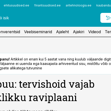
ehitusuudised.ee
finantsuudised.ee
aritehnoloogia.ee
kaubandu
nverentsid
Veebiseminarid
Ajaleht
Ajakiri
Videod
Ter
panu!
Artikkel on enam kui 5 aastat vana ning kuulub väljaande digi
. Väljaanne ei uuenda ega kaasajasta arhiveeritud sisu, mistõttu võib ol
sete allikatega tutvumine
uu: tervishoid vajab
klikku raviplaani