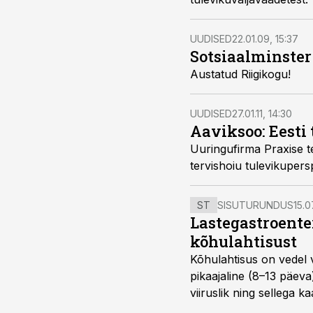
UUDISED
22.01.09, 15:37
Sotsiaalminster
Austatud Riigikogu!
UUDISED
27.01.11, 14:30
Aaviksoo: Eesti 
Uuringufirma Praxise tervisepoliitika programmi direktor Ain A
tervishoiu tuleviku
ST
SISUTURUNDUS
15.0
Lastegastroente
kõhulahtisust
Kõhulahtisus on vedel 
pikaajaline (8–13 päeva
viiruslik ning sellega 