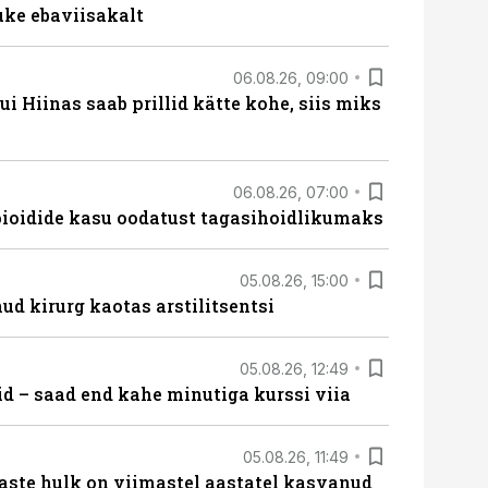
uke ebaviisakalt
06.08.26, 09:00
 Hiinas saab prillid kätte kohe, siis miks
06.08.26, 07:00
opioidide kasu oodatust tagasihoidlikumaks
05.08.26, 15:00
ud kirurg kaotas arstilitsentsi
05.08.26, 12:49
id – saad end kahe minutiga kurssi viia
05.08.26, 11:49
aste hulk on viimastel aastatel kasvanud