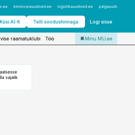
Iseteenindus
s.ee
kinnisvarauudised.ee
logistikauudised.ee
palgauudised.ee
Telli Meditsiiniuudised
Küsi AI-lt
Telli soodushinnaga
Logi sisse
vise raamatuklubi
Töö
Minu MU.ee
taalsesse
la vajalik