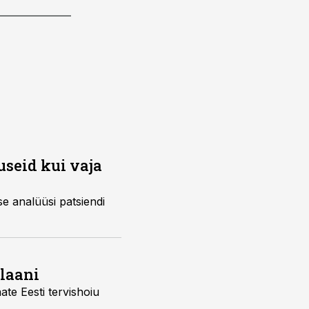
useid kui vaja
plaani