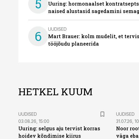
5
Uuring: hormonaalset kontratsept
naised alustasid sagedamini semag
UUDISED
6
Mart Brauer: kolm mudelit, et terv
tööjõudu planeerida
HETKEL KUUM
UUDISED
UUDISED
03.08.26, 15:00
31.07.26, 1
Uuring: selgus aju tervist korras
Noor roo
hoidev kõndimise kiirus
väga eba