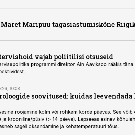
 Maret Maripuu tagasiastumiskõne Riigi
tervishoid vajab poliitilisi otsuseid
aviksoo rääkis täna riigikogus Eesti
perspektiividest.
7.26, 10:08
roloogide soovitused: kuidas leevendada 
vesine roojamine kolm või rohkem korda päevas. See võib o
) ja krooniline/püsiv (> 14 päeva). Lapseeas esinev kõhulaht
kaasneb sageli oksendamine ja kehatemperatuuri tõus.