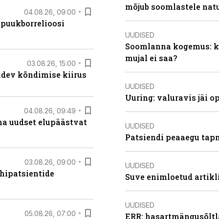
mõjub soomlastele nat
04.08.26, 09:00
 puukborrelioosi
UUDISED
Soomlanna kogemus: kui
mujal ei saa?
03.08.26, 15:00
oidev kõndimise kiirus
UUDISED
Uuring: valuravis jäi 
04.08.26, 09:49
ma uudset elupäästvat
UUDISED
Patsiendi peaaegu tapn
03.08.26, 09:00
UUDISED
hipatsientide
Suve enimloetud artikl
UUDISED
05.08.26, 07:00
ERR: hasartmängusõltl