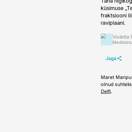
Täna riigikog
küsimuse „Te
fraktsiooni l
raviplaani.
Violetta 
Meditsiini
Jaga
Maret Maripuu
olnud suhtelis
Delfi
.