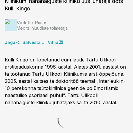
Kliinikumi nahahaiguste kliiniku uus juhataja dots
Külli Kingo.
Violetta Riidas
Meditsiiniuudiste toimetaja
Jaga
Salvesta
Vihja
Külli Kingo on lõpetanud cum laude Tartu Ülikooli
arstiteaduskonna 1996. aastal. Alates 2001. aastast on
ta töötanud Tartu Ülikooli Kliinikumis arst-õppejõuna.
2005. aastal kaitses ta doktoritöö teemal „Interleukiin-
10 perekonna tsütokiniinide geenide polümorfismid
naastulise psoriaasi puhul“. Tartu Ülikooli
nahahaiguste kliiniku juhatajaks sai ta 2010. aastal.