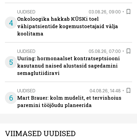
UUDISED
03.08.26, 09:00
Onkoloogika hakkab KÜSKi toel
4
vähipatsientide kogemustoetajaid välja
koolitama
UUDISED
05.08.26, 07:00
Uuring: hormonaalset kontratseptsiooni
5
kasutanud naised alustasid sagedamini
semaglutiidiravi
UUDISED
04.08.26, 14:48
6
Mart Brauer: kolm mudelit, et tervishoius
paremini tööjõudu planeerida
VIIMASED UUDISED