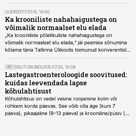
UUDISED
17.01.14, 14:00
Ka krooniliste nahahaigustega on
võimalik normaalset elu elada
„Ka krooniliste põletikuliste nahahaigustega on
võimalik normaalset elu elada,“ jäi peamise sõnumina
kõlama täna Tallinna Ülikoolis toimunud konverentsil
„Uut atoopilise dermatiidi, akne ja aktiinilise keratoosi
ravis“ esinenud ekspertide sõnavõttudest.
SISUTURUNDUS
15.07.26, 10:08
ST
Lastegastroenteroloogide soovitused:
kuidas leevendada lapse
kõhulahtisust
Kõhulahtisus on vedel vesine roojamine kolm või
rohkem korda päevas. See võib olla äge (kuni 7
päeva), pikaajaline (8–13 päeva) ja krooniline/püsiv (>
14 päeva). Lapseeas esinev kõhulahtisus on tavaliselt
viiruslik ning sellega kaasneb sageli oksendamine ja
kehatemperatuuri tõus.