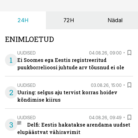
24H
72H
Nädal
ENIMLOETUD
UUDISED
04.08.26, 09:00
1
Ei Soomes ega Eestis registreeritud
puukborrelioosi juhtude arv tõusnud ei ole
UUDISED
03.08.26, 15:00
2
Uuring: selgus aju tervist korras hoidev
kõndimise kiirus
UUDISED
04.08.26, 09:49
3
Delfi: Eestis hakatakse arendama uudset
elupäästvat vähiravimit