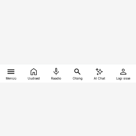
Menüü
Uudised
Raadio
Otsing
AI Chat
Logi sisse
Vana-Lõuna 39/1, 19094 Tallinn
(+372) 667 0111
meditsiiniuudised@aripaev.ee
Tellimisega seotud küsimused: