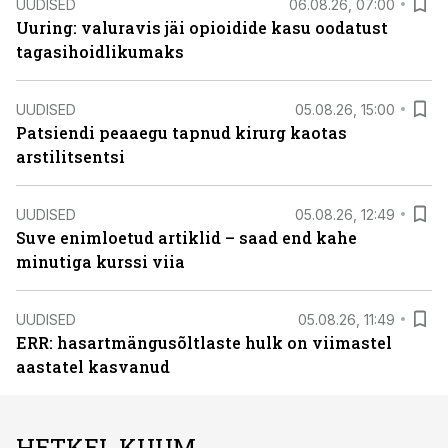
UUDISED
06.08.26, 07:00
Uuring: valuravis jäi opioidide kasu oodatust
tagasihoidlikumaks
UUDISED
05.08.26, 15:00
Patsiendi peaaegu tapnud kirurg kaotas
arstilitsentsi
UUDISED
05.08.26, 12:49
Suve enimloetud artiklid – saad end kahe
minutiga kurssi viia
UUDISED
05.08.26, 11:49
ERR: hasartmängusõltlaste hulk on viimastel
aastatel kasvanud
HETKEL KUUM