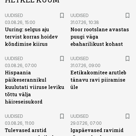
UUDISED
UUDISED
03.08.26, 15:00
31.07.26, 10:38
Uuring: selgus aju
Noor rootslane avastas
tervist korras hoidev
puugi väga
kõndimise kiirus
ebaharilikust kohast
UUDISED
UUDISED
03.08.26, 07:00
31.07.26, 09:00
Hispaania
Eetikakomitee arutleb
päikeserannikul
tänavu ravi piiramise
kuulutati viiruse leviku
üle
tõttu välja
häireseisukord
UUDISED
UUDISED
03.08.26, 11:00
29.07.26, 07:00
Tulevased arstid
Igapäevased ravimid