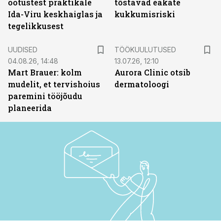
ootustest praktikale
tõstavad eakate
Ida-Viru keskhaiglas ja
kukkumisriski
tegelikkusest
ST
UUDISED
TÖÖKUULUTUSED
04.08.26, 14:48
13.07.26, 12:10
Mart Brauer: kolm
Aurora Clinic otsib
mudelit, et tervishoius
dermatoloogi
paremini tööjõudu
planeerida