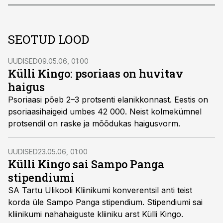
SEOTUD LOOD
UUDISED
09.05.06, 01:00
Külli Kingo: psoriaas on huvitav
haigus
Psoriaasi põeb 2–3 protsenti elanikkonnast. Eestis on
psoriaasihaigeid umbes 42 000. Neist kolmekümnel
protsendil on raske ja mõõdukas haigusvorm.
UUDISED
23.05.06, 01:00
Külli Kingo sai Sampo Panga
stipendiumi
SA Tartu Ülikooli Kliinikumi konverentsil anti teist
korda üle Sampo Panga stipendium. Stipendiumi sai
kliinikumi nahahaiguste kliiniku arst Külli Kingo.