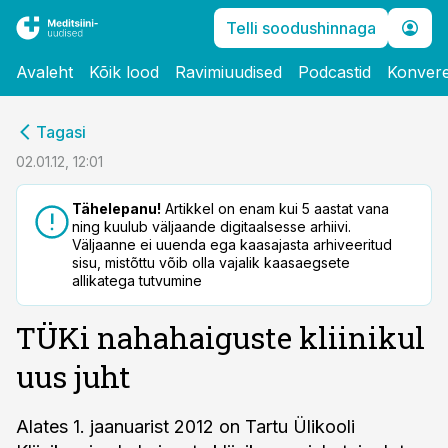
Telli soodushinnaga
Avaleht
Kõik lood
Ravimiuudised
Podcastid
Konvere
cebook
Tagasi
Twitter)
02.01.12, 12:01
kedIn
Tähelepanu!
Artikkel on enam kui 5 aastat vana
ning kuulub väljaande digitaalsesse arhiivi.
ail
Väljaanne ei uuenda ega kaasajasta arhiveeritud
sisu, mistõttu võib olla vajalik kaasaegsete
k
allikatega tutvumine
TÜKi nahahaiguste kliinikul
uus juht
Alates 1. jaanuarist 2012 on Tartu Ülikooli