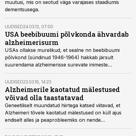
muutusi, mis on seotud väga varajases staadiumis
dementsusega.
UUDISED
24.03.13, 07:00
USA beebibuumi põlvkonda ähvardab
alzheimerisurm
USAs ollakse murelikud, et sealne nn beebibuumi
põlvkond (sündinud 1946-1964) hakkab järsult
suurendama alzheimerisse surevate inimeste
statistikat, sest juba praegu on see surma põhjuste
seas kuuendal kohal, vahendab Bloomberg.
UUDISED
23.03.16, 14:23
Alzheimerile kaotatud mälestused
võivad olla taastatavad
Geneetiliselt muundatud hiirtega katsed viitavad, et
Alzheimeri tõvele kaotatud mälestused on küll ajus
endiselt alles ja peaprobleemiks on nende
meenutamine.