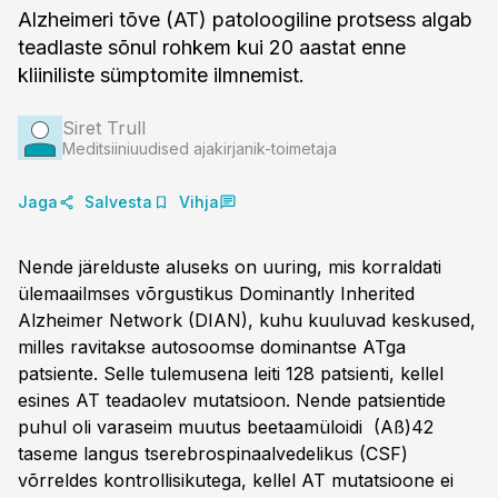
Alzheimeri tõve (AT) patoloogiline protsess algab
teadlaste sõnul rohkem kui 20 aastat enne
kliiniliste sümptomite ilmnemist.
Siret Trull
Meditsiiniuudised ajakirjanik-toimetaja
Jaga
Salvesta
Vihja
Nende järelduste aluseks on uuring, mis korraldati
ülemaailmses võrgustikus Dominantly Inherited
Alzheimer Network (DIAN), kuhu kuuluvad keskused,
milles ravitakse autosoomse dominantse ATga
patsiente. Selle tulemusena leiti 128 patsienti, kellel
esines AT teadaolev mutatsioon. Nende patsientide
puhul oli varaseim muutus beetaamüloidi (Aß)42
taseme langus tserebrospinaalvedelikus (CSF)
võrreldes kontrollisikutega, kellel AT mutatsioone ei