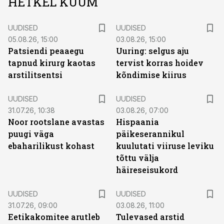
HETKEL KUUM
UUDISED
UUDISED
05.08.26, 15:00
03.08.26, 15:00
Patsiendi peaaegu
Uuring: selgus aju
tapnud kirurg kaotas
tervist korras hoidev
arstilitsentsi
kõndimise kiirus
UUDISED
UUDISED
31.07.26, 10:38
03.08.26, 07:00
Noor rootslane avastas
Hispaania
puugi väga
päikeserannikul
ebaharilikust kohast
kuulutati viiruse leviku
tõttu välja
häireseisukord
UUDISED
UUDISED
31.07.26, 09:00
03.08.26, 11:00
Eetikakomitee arutleb
Tulevased arstid