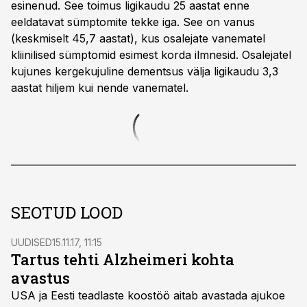
esinenud. See toimus ligikaudu 25 aastat enne
eeldatavat sümptomite tekke iga. See on vanus
(keskmiselt 45,7 aastat), kus osalejate vanematel
kliinilised sümptomid esimest korda ilmnesid. Osalejatel
kujunes kergekujuline dementsus välja ligikaudu 3,3
aastat hiljem kui nende vanematel.
SEOTUD LOOD
UUDISED
15.11.17, 11:15
Tartus tehti Alzheimeri kohta
avastus
USA ja Eesti teadlaste koostöö aitab avastada ajukoe