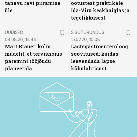
tänavu ravi piiramise
ootustest praktikale
üle
Ida-Viru keskhaiglas ja
tegelikkusest
ST
UUDISED
SISUTURUNDUS
04.08.26, 14:48
15.07.26, 10:08
Mart Brauer: kolm
Lastegastroenteroloogide
mudelit, et tervishoius
soovitused: kuidas
paremini tööjõudu
leevendada lapse
planeerida
kõhulahtisust