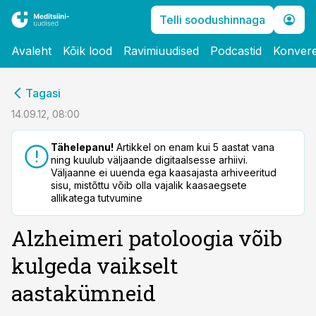
Telli soodushinnaga
Avaleht
Kõik lood
Ravimiuudised
Podcastid
Konvere
cebook
Tagasi
Twitter)
14.09.12, 08:00
kedIn
Tähelepanu!
Artikkel on enam kui 5 aastat vana
ning kuulub väljaande digitaalsesse arhiivi.
ail
Väljaanne ei uuenda ega kaasajasta arhiveeritud
sisu, mistõttu võib olla vajalik kaasaegsete
k
allikatega tutvumine
Alzheimeri patoloogia võib
kulgeda vaikselt
aastakümneid