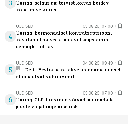
3
Uuring: selgus aju tervist korras hoidev
kõndimise kiirus
UUDISED
05.08.26, 07:00
Uuring: hormonaalset kontratseptsiooni
4
kasutanud naised alustasid sagedamini
semaglutiidiravi
UUDISED
04.08.26, 09:49
5
Delfi: Eestis hakatakse arendama uudset
elupäästvat vähiravimit
UUDISED
05.08.26, 07:00
6
Uuring: GLP-1 ravimid võivad suurendada
juuste väljalangemise riski