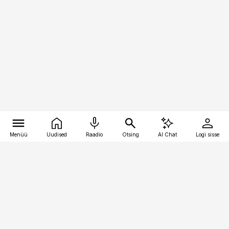
Menüü
Uudised
Raadio
Otsing
AI Chat
Logi sisse
Vana-Lõuna 39/1, 19094 Tallinn
(+372) 667 0111
meditsiiniuudised@aripaev.ee
Tellimisega seotud küsimused: