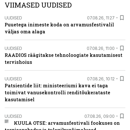
VIIMASED UUDISED
UUDISED
07.08.26, 11:27
Puuetega inimeste koda on arvamusfestivalil
väljas oma alaga
UUDISED
07.08.26, 11:00
RAADIOS räägitakse tehnoloogiate kasutamisest
tervishoius
UUDISED
07.08.26, 10:12
Patsientide liit: ministeeriumi kava ei taga
toimivat vanusekontrolli renditõukerataste
kasutamisel
UUDISED
07.08.26, 09:00
KUULA OTSE: arvamusfestivali fookuses on
tervisevabadus ja tulevikuvõimalused