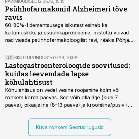
RAVIMIUUDISED
12.06.18, 15:15
Psühhofarmakonid Alzheimeri tõve
ravis
60-80%-l dementsusega isikutest esineb ka
käitumuslikke ja psüühikaprobleeme, mistõttu võivad
nad vajada psühhofarmakoloogilist ravi, rääkis Põhja-
eesti Regionaalhaigla psühhiaatriakliiniku
üldpsühhiaatria osakonna juhataja, psühhiaater Mari-
SISUTURUNDUS
15.07.26, 10:08
ST
Liis Laanetu konverentsil „Alzheimeri tõve diagnostika
Lastegastroenteroloogide soovitused:
ja ravi“.
kuidas leevendada lapse
kõhulahtisust
Kõhulahtisus on vedel vesine roojamine kolm või
rohkem korda päevas. See võib olla äge (kuni 7
päeva), pikaajaline (8–13 päeva) ja krooniline/püsiv (>
14 päeva). Lapseeas esinev kõhulahtisus on tavaliselt
viiruslik ning sellega kaasneb sageli oksendamine ja
kehatemperatuuri tõus.
Kuva rohkem Seotud lugusid