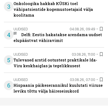
Onkoloogika hakkab KÜSKi toel
3
vähipatsientide kogemustoetajaid välja
koolitama
UUDISED
04.08.26, 09:49
4
Delfi: Eestis hakatakse arendama uudset
elupäästvat vähiravimit
UUDISED
03.08.26, 11:00
5
Tulevased arstid ootustest praktikale Ida-
Viru keskhaiglas ja tegelikkusest
UUDISED
03.08.26, 07:00
6
Hispaania päikeserannikul kuulutati viiruse
leviku tõttu välja häireseisukord