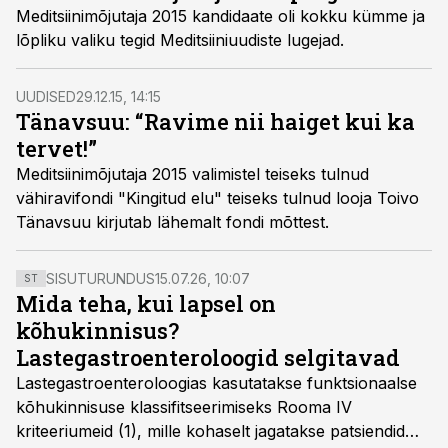
Meditsiinimõjutaja 2015 kandidaate oli kokku kümme ja
lõpliku valiku tegid Meditsiiniuudiste lugejad.
UUDISED
29.12.15, 14:15
Tänavsuu: “Ravime nii haiget kui ka
tervet!”
Meditsiinimõjutaja 2015 valimistel teiseks tulnud
vähiravifondi "Kingitud elu" teiseks tulnud looja Toivo
Tänavsuu kirjutab lähemalt fondi mõttest.
SISUTURUNDUS
15.07.26, 10:07
ST
Mida teha, kui lapsel on
kõhukinnisus?
Lastegastroenteroloogid selgitavad
Lastegastroenteroloogias kasutatakse funktsionaalse
kõhukinnisuse klassifitseerimiseks Rooma IV
kriteeriumeid (1), mille kohaselt jagatakse patsiendid