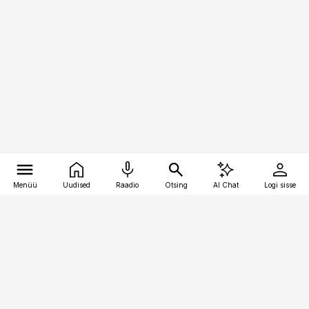
Menüü
Uudised
Raadio
Otsing
AI Chat
Logi sisse
Vana-Lõuna 39/1, 19094 Tallinn
(+372) 667 0111
meditsiiniuudised@aripaev.ee