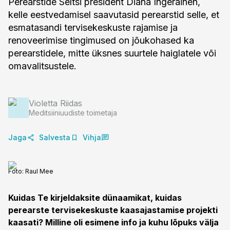
Perearstide Seltsi president Diana Ingerainen,
kelle eestvedamisel saavutasid perearstid selle, et
esmatasandi tervisekeskuste rajamise ja
renoveerimise tingimused on jõukohased ka
perearstidele, mitte üksnes suurtele haiglatele või
omavalitsustele.
Violetta Riidas
Meditsiiniuudiste toimetaja
Jaga
Salvesta
Vihja
Foto:
Raul Mee
Kuidas Te kirjeldaksite dünaamikat, kuidas
perearste tervisekeskuste kaasajastamise projekti
kaasati? Milline oli esimene info ja kuhu lõpuks välja