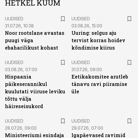
HETKEL KUUM
UUDISED
UUDISED
31.07.26, 10:38
03.08.26, 15:00
Noor rootslane avastas
Uuring: selgus aju
puugi väga
tervist korras hoidev
ebaharilikust kohast
kõndimise kiirus
UUDISED
UUDISED
03.08.26, 07:00
31.07.26, 09:00
Hispaania
Eetikakomitee arutleb
päikeserannikul
tänavu ravi piiramise
kuulutati viiruse leviku
üle
tõttu välja
häireseisukord
UUDISED
UUDISED
28.07.26, 09:00
29.07.26, 07:00
Ministeeriumi esindaja
Igapäevased ravimid