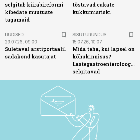
selgitab kiirabireformi
tõstavad eakate
kibedate muutuste
kukkumisriski
tagamaid
ST
UUDISED
SISUTURUNDUS
29.07.26, 09:00
15.07.26, 10:07
Suletaval arstiportaalil
Mida teha, kui lapsel on
sadakond kasutajat
kõhukinnisus?
Lastegastroenteroloogid
selgitavad