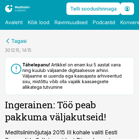
Telli soodushinnaga
Avaleht
Kõik lood
Ravimiuudised
Podcastid
Konvere
cebook
Tagasi
Twitter)
30.12.15, 14:15
kedIn
Tähelepanu!
Artikkel on enam kui 5 aastat vana
ning kuulub väljaande digitaalsesse arhiivi.
ail
Väljaanne ei uuenda ega kaasajasta arhiveeritud
sisu, mistõttu võib olla vajalik kaasaegsete
k
allikatega tutvumine
Ingerainen: Töö peab
pakkuma väljakutseid!
Meditsiinimõjutaja 2015 III kohale valiti Eesti