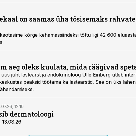
lekaal on saamas üha tõsisemaks rahvate
 kaotasime kõrge kehamassiindeksi tõttu ligi 42 600 eluaast
a.
im aeg oleks kuulata, mida räägivad spets
i uus juht lastearst ja endokrinoloog Ülle Einberg ütleb inter
keskustes peaksid töötama ka lastearstid. See on üks lahe
ähendamiseks.
.07.26, 12:10
tsib dermatoloogi
: 13.08.26