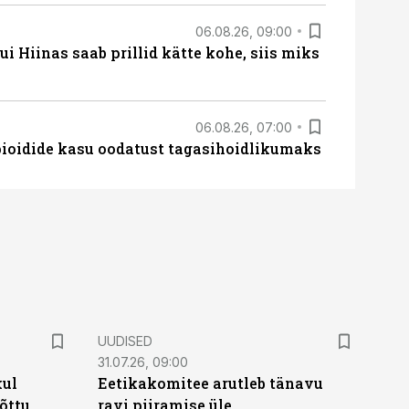
06.08.26, 09:00
 Hiinas saab prillid kätte kohe, siis miks
06.08.26, 07:00
opioidide kasu oodatust tagasihoidlikumaks
UUDISED
31.07.26, 09:00
kul
Eetikakomitee arutleb tänavu
tõttu
ravi piiramise üle