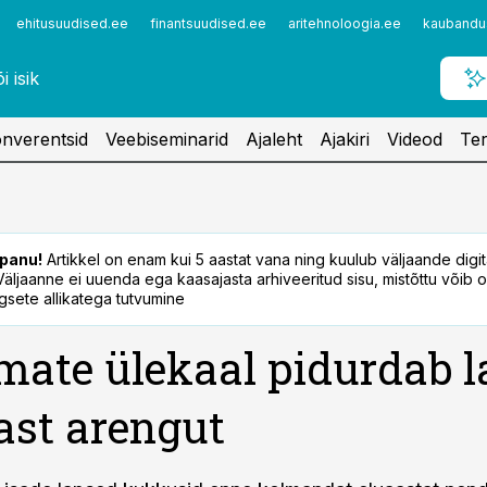
ehitusuudised.ee
finantsuudised.ee
aritehnoloogia.ee
kaubandu
nverentsid
Veebiseminarid
Ajaleht
Ajakiri
Videod
Ter
panu!
Artikkel on enam kui 5 aastat vana ning kuulub väljaande digi
. Väljaanne ei uuenda ega kaasajasta arhiveeritud sisu, mistõttu võib ol
sete allikatega tutvumine
ate ülekaal pidurdab l
ast arengut