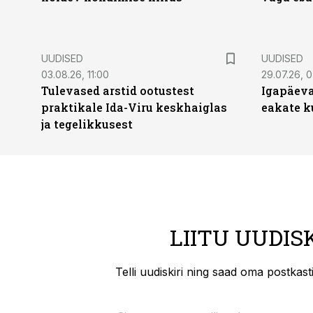
UUDISED
UUDISED
03.08.26, 11:00
29.07.26, 
Tulevased arstid ootustest
Igapäeva
praktikale Ida-Viru keskhaiglas
eakate k
ja tegelikkusest
LIITU UUDIS
Telli uudiskiri ning saad oma postkas