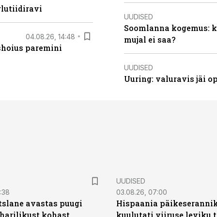
lutiidiravi
UUDISED
Soomlanna kogemus: kui
04.08.26, 14:48
mujal ei saa?
ishoius paremini
UUDISED
Uuring: valuravis jäi 
UUDISED
0:38
03.08.26, 07:00
tslane avastas puugi
Hispaania päikeseranni
harilikust kohast
kuulutati viiruse leviku 