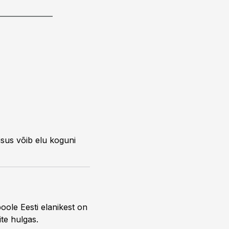
lisus võib elu koguni
oole Eesti elanikest on
ite hulgas.