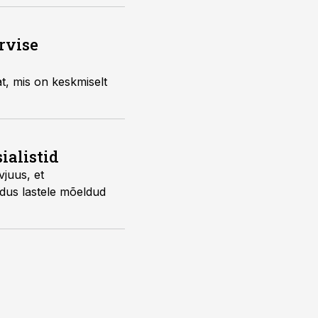
rvise
at, mis on keskmiselt
ialistid
vjuus, et
ndus lastele mõeldud