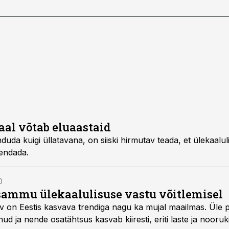
aal võtab eluaastaid
nduda kuigi üllatavana, on siiski hirmutav teada, et ülekaalu
endada.
0
sammu ülekaalulisuse vastu võitlemisel
rv on Eestis kasvava trendiga nagu ka mujal maailmas. Üle p
ud ja nende osatähtsus kasvab kiiresti, eriti laste ja nooruk