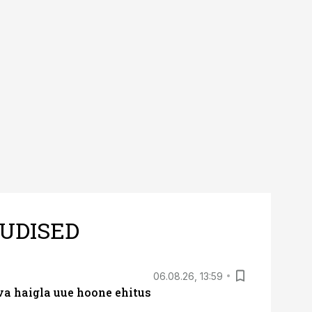
UDISED
06.08.26, 13:59
va haigla uue hoone ehitus