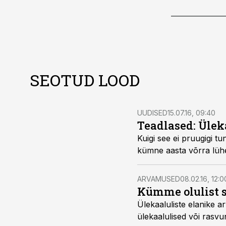
SEOTUD LOOD
UUDISED
15.07.16, 09:40
Teadlased: Ülek
Kuigi see ei pruugigi tu
kümne aasta võrra lüh
ARVAMUSED
08.02.16, 12:0
Kümme olulist 
Ülekaaluliste elanike a
ülekaalulised või rasvun