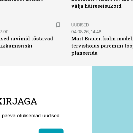
välja häireseisukord
UUDISED
07:00
04.08.26, 14:48
sed ravimid tõstavad
Mart Brauer: kolm mudeli
ukkumisriski
tervishoius paremini töö
planeerida
KIRJAGA
ti päeva olulisemad uudised.