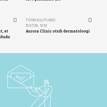
ST
TÖÖKUULUTUSED
13.07.26, 12:10
t, et
Aurora Clinic otsib dermatoloogi
jõudu