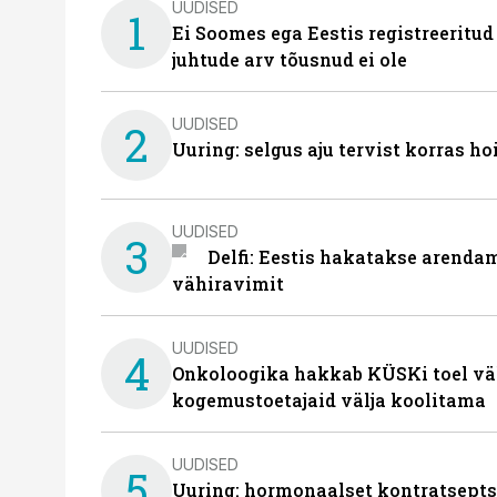
UUDISED
1
Ei Soomes ega Eestis registreeritud
juhtude arv tõusnud ei ole
UUDISED
2
Uuring: selgus aju tervist korras h
UUDISED
3
Delfi: Eestis hakatakse arenda
vähiravimit
UUDISED
4
Onkoloogika hakkab KÜSKi toel vä
kogemustoetajaid välja koolitama
UUDISED
5
Uuring: hormonaalset kontratsept