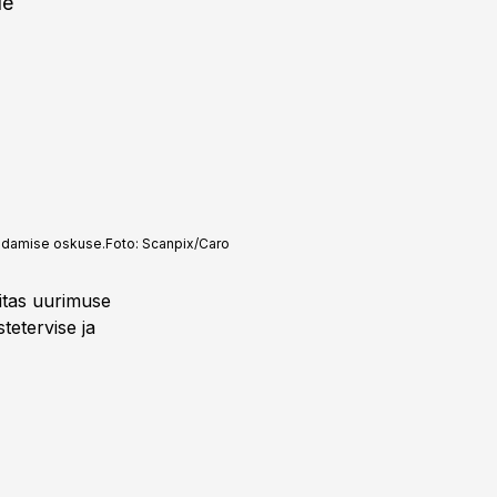
de
endamise oskuse.
Foto:
Scanpix/Caro
itas uurimuse
tetervise ja