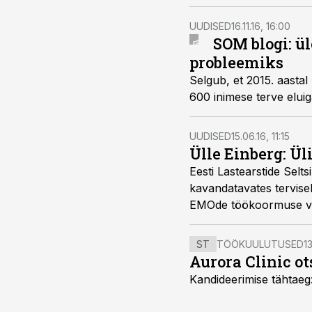
UUDISED
16.11.16, 16:00
SOM blogi: ü
probleemiks
Selgub, et 2015. aastal
600 inimese terve eluig
UUDISED
15.06.16, 11:15
Ülle Einberg: Ül
Eesti Lastearstide Selts
kavandatavates tervise
EMOde töökoormuse v
ST
TÖÖKUULUTUSED
13
Aurora Clinic o
Kandideerimise tähtaeg