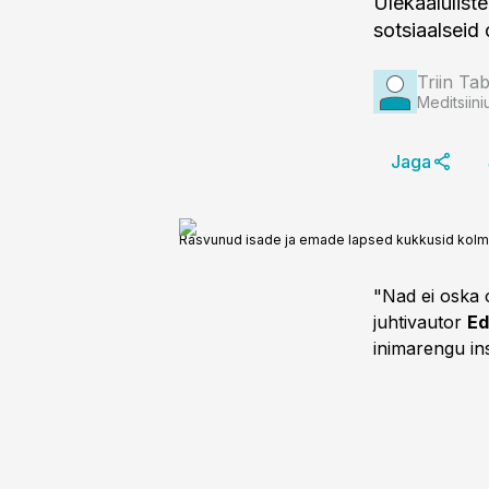
Ülekaalulist
sotsiaalseid
Triin Ta
Meditsiini
Jaga
Rasvunud isade ja emade lapsed kukkusid kolm 
"Nad ei oska 
juhtivautor
Ed
inimarengu in