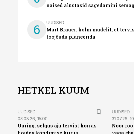
naised alustasid sagedamini semag
UUDISED
6
Mart Brauer: kolm mudelit, et terv
tööjõudu planeerida
HETKEL KUUM
UUDISED
UUDISED
03.08.26, 15:00
31.07.26, 1
Uuring: selgus aju tervist korras
Noor roo
hoidev kõndimise kiirus
väga eba