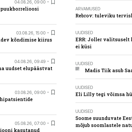
04.08.26, 09:00
 puukborrelioosi
ARVAMUSED
Rebrov: tuleviku tervis
UUDISED
03.08.26, 15:00
ERR: Joller valitsuselt
oidev kõndimise kiirus
ei küsi
04.08.26, 09:49
UUDISED
ma uudset elupäästvat
Madis Tiik asub Sa
UUDISED
03.08.26, 09:00
Eli Lilly tegi võimsa h
hipatsientide
UUDISED
Soome suunduvate Eesti
05.08.26, 07:00
mõjub soomlastele nat
siooni kasutanud