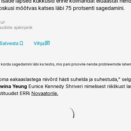
e isade lapsed kukkusid enne kolmandat eluaastat nen
 oskusi mõõtvas katses läbi 75 protsenti sagedamini.
bur
uudiste ajakirjanik
Salvesta
Vihja
korda sagedamini läbi ka testis, mis pani proovile nende probleemide lah
oma eakaaslastega niivõrd hästi suhelda ja suhestuda," selg
wina Yeung
Eunice Kennedy Shriveri nimelisest riiklikust las
stituudist ERRi
Novaatorile.