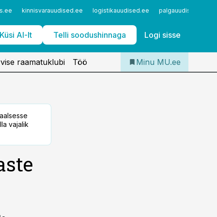
Iseteenindus
s.ee
kinnisvarauudised.ee
logistikauudised.ee
palgauudised.ee
Telli Meditsiiniuudised
Küsi AI-lt
Telli soodushinnaga
Logi sisse
vise raamatuklubi
Töö
Minu MU.ee
taalsesse
la vajalik
aste