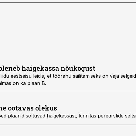
oleneb haigekassa nõukogust
iidu eestseisu leidis, et töörahu säilitamiseks on vaja selge
imas on ka plaan B.
me ootavas olekus
sed plaanid sõltuvad haigekassast, kinnitas perearstide selts