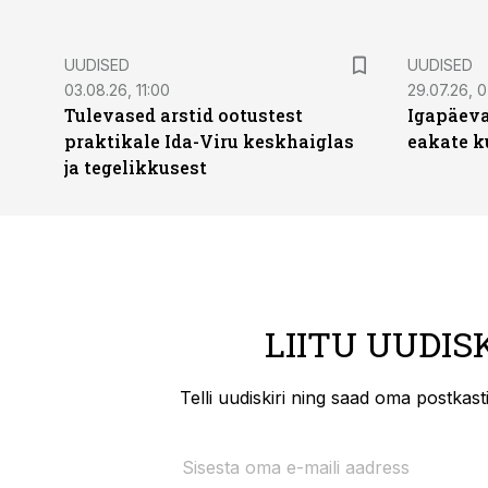
UUDISED
UUDISED
03.08.26, 11:00
29.07.26, 
Tulevased arstid ootustest
Igapäeva
praktikale Ida-Viru keskhaiglas
eakate k
ja tegelikkusest
LIITU UUDIS
Telli uudiskiri ning saad oma postkas