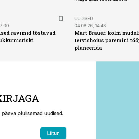
UUDISED
07:00
04.08.26, 14:48
sed ravimid tõstavad
Mart Brauer: kolm mudeli
ukkumisriski
tervishoius paremini töö
planeerida
KIRJAGA
ti päeva olulisemad uudised.
Liitun