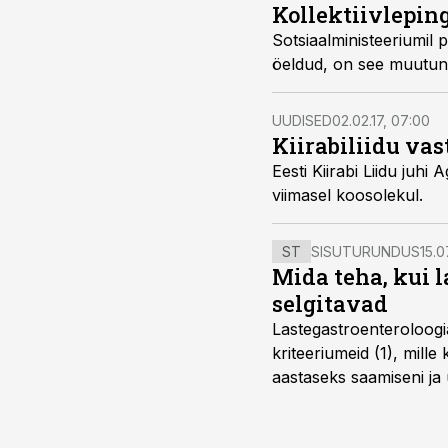
Kollektiivleping
Sotsiaalministeeriumil 
öeldud, on see muutunud 
UUDISED
02.02.17, 07:00
Kiirabiliidu vas
Eesti Kiirabi Liidu juh
viimasel koosolekul.
ST
SISUTURUNDUS
15.0
Mida teha, kui 
selgitavad
Lastegastroenteroloogi
kriteeriumeid (1), mill
aastaseks saamiseni ja 