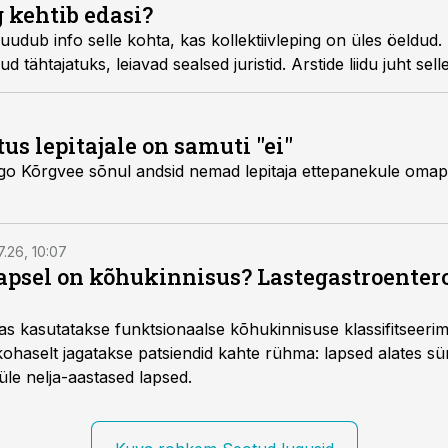
 kehtib edasi?
puudub info selle kohta, kas kollektiivleping on üles öeldud.
tähtajatuks, leiavad sealsed juristid. Arstide liidu juht sell
tus lepitajale on samuti "ei"
i Ago Kõrgvee sõnul andsid nemad lepitaja ettepanekule oma
7.26, 10:07
lapsel on kõhukinnisus? Lastegastroenter
as kasutatakse funktsionaalse kõhukinnisuse klassifitseer
e kohaselt jagatakse patsiendid kahte rühma: lapsed alates sün
üle nelja-aastased lapsed.