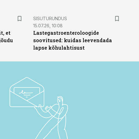
ST
SISUTURUNDUS
15.07.26, 10:08
t, et
Lastegastroenteroloogide
jõudu
soovitused: kuidas leevendada
lapse kõhulahtisust