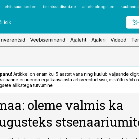
ehitusuudised.ee
finantsuudised.ee
aritehnoloogia.ee
kaubandu
nverentsid
Veebiseminarid
Ajaleht
Ajakiri
Videod
Ter
panu!
Artikkel on enam kui 5 aastat vana ning kuulub väljaande digi
. Väljaanne ei uuenda ega kaasajasta arhiveeritud sisu, mistõttu võib ol
sete allikatega tutvumine
aa: oleme valmis ka
sugusteks stsenaariumi