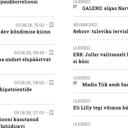
 puukborrelioosi
UUDISED
GALERII: algas Nar
ARVAMUSED
03.08.26, 15:00
Rebrov: tuleviku tervis
oidev kõndimise kiirus
UUDISED
04.08.26, 09:49
ERR: Joller valitsuselt
ma uudset elupäästvat
ei küsi
UUDISED
03.08.26, 09:00
Madis Tiik asub Sa
hipatsientide
UUDISED
Eli Lilly tegi võimsa h
05.08.26, 07:00
siooni kasutanud
UUDISED
lutiidiravi