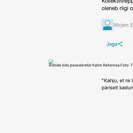
Kollektiivlep
oleneb riigi 
Mirjam 
Jaga
Arstide liidu peasekretär Katrin Rehemaa.
Foto:
T
"Kahju, et nii
päriselt kadun