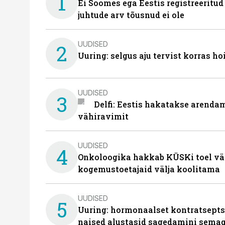
1
Ei Soomes ega Eestis registreeritud
juhtude arv tõusnud ei ole
UUDISED
2
Uuring: selgus aju tervist korras h
UUDISED
3
Delfi: Eestis hakatakse arenda
vähiravimit
UUDISED
4
Onkoloogika hakkab KÜSKi toel vä
kogemustoetajaid välja koolitama
UUDISED
5
Uuring: hormonaalset kontratsept
naised alustasid sagedamini semag