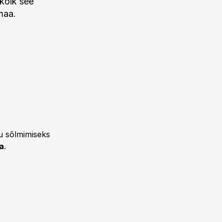
 kõik see
emaa.
ngu sõlmimiseks
a
.