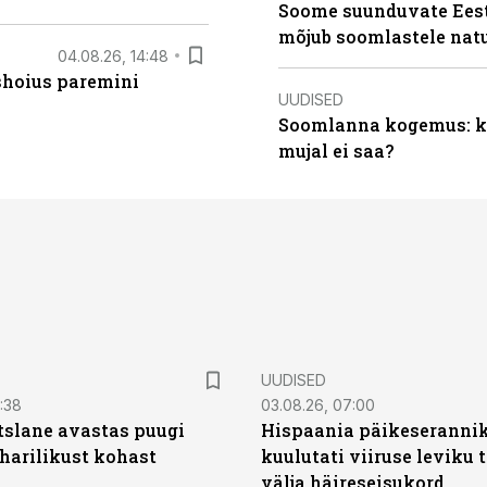
Soome suunduvate Eesti
mõjub soomlastele nat
04.08.26, 14:48
ishoius paremini
UUDISED
Soomlanna kogemus: kui
mujal ei saa?
UUDISED
0:38
03.08.26, 07:00
tslane avastas puugi
Hispaania päikeseranni
harilikust kohast
kuulutati viiruse leviku 
välja häireseisukord