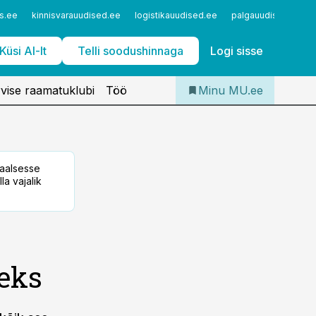
Iseteenindus
s.ee
kinnisvarauudised.ee
logistikauudised.ee
palgauudised.ee
Telli Meditsiiniuudised
Küsi AI-lt
Telli soodushinnaga
Logi sisse
vise raamatuklubi
Töö
Minu MU.ee
taalsesse
la vajalik
teks