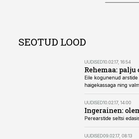
SEOTUD LOOD
UUDISED
10.02.17, 16:54
Rehemaa: palju 
Eile kogunenud arstide l
haigekassaga ning valm
UUDISED
10.02.17, 14:00
Ingerainen: ole
Perearstide seltsi edasi
UUDISED
09.02.17, 08:13