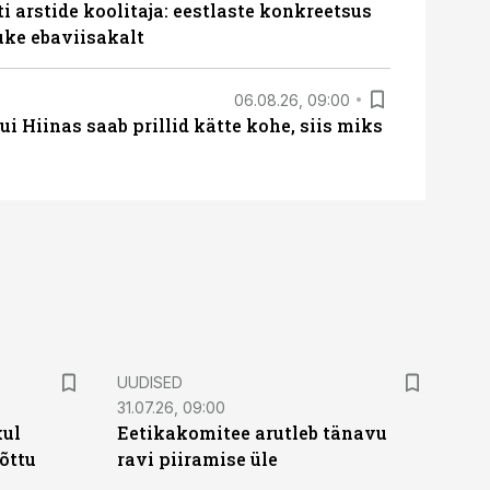
 arstide koolitaja: eestlaste konkreetsus
uke ebaviisakalt
06.08.26, 09:00
 Hiinas saab prillid kätte kohe, siis miks
UUDISED
31.07.26, 09:00
kul
Eetikakomitee arutleb tänavu
tõttu
ravi piiramise üle