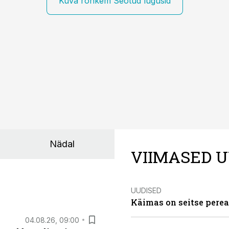
Kuva rohkem Seotud lugusid
Nädal
VIIMASED U
UUDISED
Käimas on seitse perea
04.08.26, 09:00