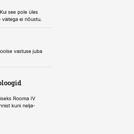
 Kui see pole üles
e väitega ei nõustu.
poolse vastuse juba
oloogid
imiseks Rooma IV
nist kuni nelja-