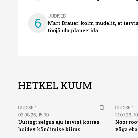
UUDISED
6
Mart Brauer: kolm mudelit, et terv
tööjõudu planeerida
HETKEL KUUM
UUDISED
UUDISED
03.08.26, 15:00
31.07.26, 1
Uuring: selgus aju tervist korras
Noor roo
hoidev kõndimise kiirus
väga eba