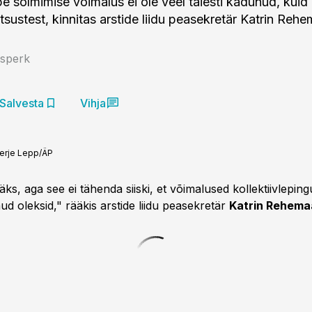
pe sõlmimise võimalus ei ole veel täiesti kadunud, kuid
otsustest, kinnitas arstide liidu peasekretär Katrin Reh
Esperk
Salvesta
Vihja
erje Lepp/ÄP
 läks, aga see ei tähenda siiski, et võimalused kollektiivlepi
ud oleksid," rääkis arstide liidu peasekretär
Katrin Rehema