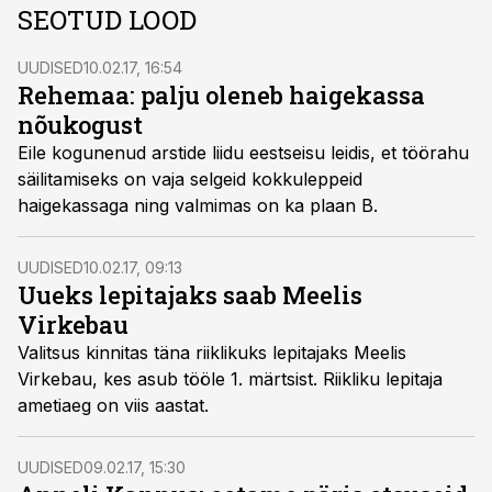
SEOTUD LOOD
UUDISED
10.02.17, 16:54
Rehemaa: palju oleneb haigekassa
nõukogust
Eile kogunenud arstide liidu eestseisu leidis, et töörahu
säilitamiseks on vaja selgeid kokkuleppeid
haigekassaga ning valmimas on ka plaan B.
UUDISED
10.02.17, 09:13
Uueks lepitajaks saab Meelis
Virkebau
Valitsus kinnitas täna riiklikuks lepitajaks Meelis
Virkebau, kes asub tööle 1. märtsist. Riikliku lepitaja
ametiaeg on viis aastat.
UUDISED
09.02.17, 15:30