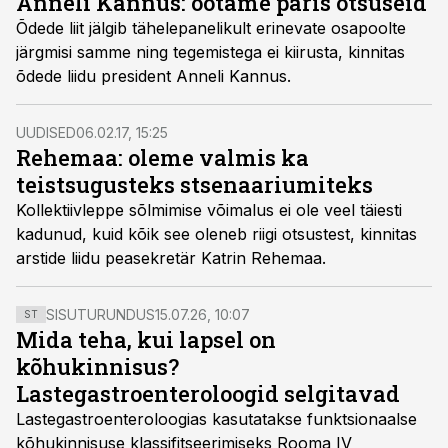
Anneli Kannus: ootame päris otsuseid
Õdede liit jälgib tähelepanelikult erinevate osapoolte
järgmisi samme ning tegemistega ei kiirusta, kinnitas
õdede liidu president Anneli Kannus.
UUDISED
06.02.17, 15:25
Rehemaa: oleme valmis ka
teistsugusteks stsenaariumiteks
Kollektiivleppe sõlmimise võimalus ei ole veel täiesti
kadunud, kuid kõik see oleneb riigi otsustest, kinnitas
arstide liidu peasekretär Katrin Rehemaa.
SISUTURUNDUS
15.07.26, 10:07
ST
Mida teha, kui lapsel on
kõhukinnisus?
Lastegastroenteroloogid selgitavad
Lastegastroenteroloogias kasutatakse funktsionaalse
kõhukinnisuse klassifitseerimiseks Rooma IV