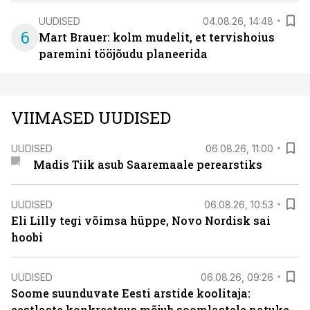
UUDISED
04.08.26, 14:48
6
Mart Brauer: kolm mudelit, et tervishoius
paremini tööjõudu planeerida
VIIMASED UUDISED
UUDISED
06.08.26, 11:00
Madis Tiik asub Saaremaale perearstiks
UUDISED
06.08.26, 10:53
Eli Lilly tegi võimsa hüppe, Novo Nordisk sai
hoobi
UUDISED
06.08.26, 09:26
Soome suunduvate Eesti arstide koolitaja:
eestlaste konkreetsus mõjub soomlastele natuke