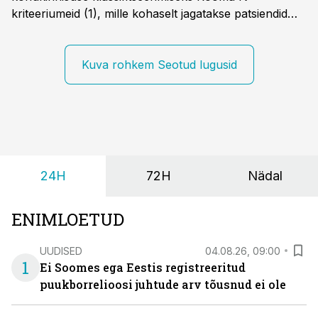
kriteeriumeid (1), mille kohaselt jagatakse patsiendid
kahte rühma: lapsed alates sünnist kuni nelja-
aastaseks saamiseni ja üle nelja-aastased lapsed.
Kuva rohkem Seotud lugusid
24H
72H
Nädal
ENIMLOETUD
UUDISED
04.08.26, 09:00
1
Ei Soomes ega Eestis registreeritud
puukborrelioosi juhtude arv tõusnud ei ole