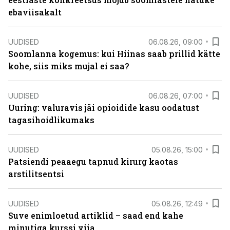
ebaviisakalt
UUDISED
06.08.26, 09:00
Soomlanna kogemus: kui Hiinas saab prillid kätte
kohe, siis miks mujal ei saa?
UUDISED
06.08.26, 07:00
Uuring: valuravis jäi opioidide kasu oodatust
tagasihoidlikumaks
UUDISED
05.08.26, 15:00
Patsiendi peaaegu tapnud kirurg kaotas
arstilitsentsi
UUDISED
05.08.26, 12:49
Suve enimloetud artiklid – saad end kahe
minutiga kurssi viia