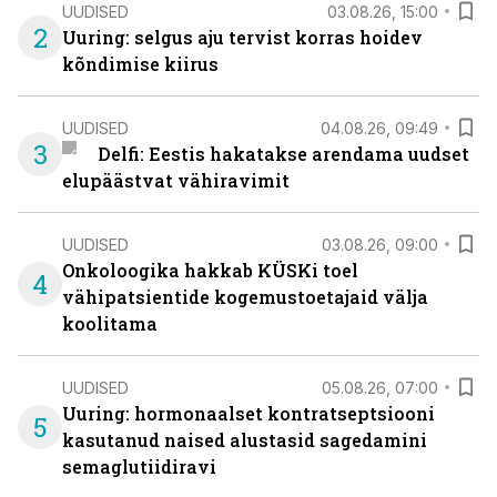
UUDISED
03.08.26, 15:00
2
Uuring: selgus aju tervist korras hoidev
kõndimise kiirus
UUDISED
04.08.26, 09:49
3
Delfi: Eestis hakatakse arendama uudset
elupäästvat vähiravimit
UUDISED
03.08.26, 09:00
Onkoloogika hakkab KÜSKi toel
4
vähipatsientide kogemustoetajaid välja
koolitama
UUDISED
05.08.26, 07:00
Uuring: hormonaalset kontratseptsiooni
5
kasutanud naised alustasid sagedamini
semaglutiidiravi