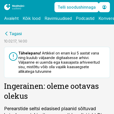
Telli soodushinnaga
Avaleht
Kõik lood
Ravimiuudised
Podcastid
Konvere
cebook
Tagasi
Twitter)
10.02.17, 14:00
kedIn
Tähelepanu!
Artikkel on enam kui 5 aastat vana
ning kuulub väljaande digitaalsesse arhiivi.
ail
Väljaanne ei uuenda ega kaasajasta arhiveeritud
sisu, mistõttu võib olla vajalik kaasaegsete
k
allikatega tutvumine
Ingerainen: oleme ootavas
olekus
Perearstide seltsi edasised plaanid sõltuvad