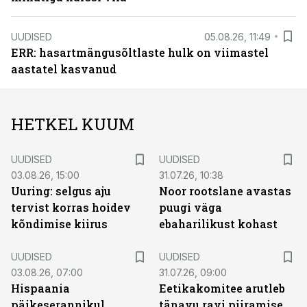
UUDISED
05.08.26, 11:49
ERR: hasartmängusõltlaste hulk on viimastel
aastatel kasvanud
HETKEL KUUM
UUDISED
UUDISED
03.08.26, 15:00
31.07.26, 10:38
Uuring: selgus aju
Noor rootslane avastas
tervist korras hoidev
puugi väga
kõndimise kiirus
ebaharilikust kohast
UUDISED
UUDISED
03.08.26, 07:00
31.07.26, 09:00
Hispaania
Eetikakomitee arutleb
päikeserannikul
tänavu ravi piiramise