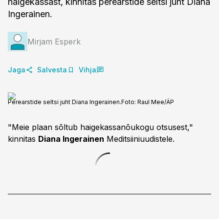
haigekassast, kinnitas perearstide seltsi juht Diana
Ingerainen.
Mirjam Esperk
Jaga
Salvesta
Vihja
Perearstide seltsi juht Diana Ingerainen.
Foto:
Raul Mee/ÄP
"Meie plaan sõltub haigekassanõukogu otsusest,"
kinnitas
Diana Ingerainen
Meditsiiniuudistele.