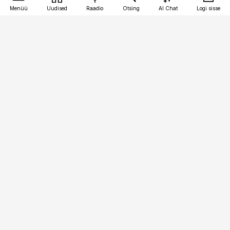
Menüü
Uudised
Raadio
Otsing
AI Chat
Logi sisse
Vana-Lõuna 39/1, 19094 Tallinn
(+372) 667 0111
meditsiiniuudised@aripaev.ee
Tellimisega seotud küsimused:
tellimiskeskus@aripaev.ee
Telli
Reklaam
Firmast
Sisu kasutamisõigused
Ajakirjaniku
eetikakoodeks
Üldtingimused
Privaatsustingimused
Küpsiste poliitika
KKK