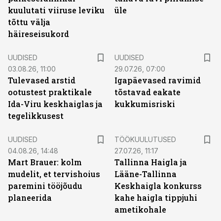
kuulutati viiruse leviku
üle
tõttu välja
häireseisukord
UUDISED
UUDISED
03.08.26, 11:00
29.07.26, 07:00
Tulevased arstid
Igapäevased ravimid
ootustest praktikale
tõstavad eakate
Ida-Viru keskhaiglas ja
kukkumisriski
tegelikkusest
ST
UUDISED
TÖÖKUULUTUSED
04.08.26, 14:48
27.07.26, 11:17
Mart Brauer: kolm
Tallinna Haigla ja
mudelit, et tervishoius
Lääne-Tallinna
paremini tööjõudu
Keskhaigla konkurss
planeerida
kahe haigla tippjuhi
ametikohale