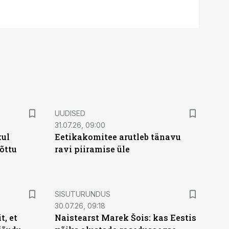
UUDISED
31.07.26, 09:00
kul
Eetikakomitee arutleb tänavu
tõttu
ravi piiramise üle
ST
SISUTURUNDUS
30.07.26, 09:18
t, et
Naistearst Marek Šois: kas Eestis