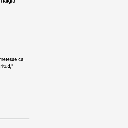
 haigla
dmetesse ca.
ritud,"