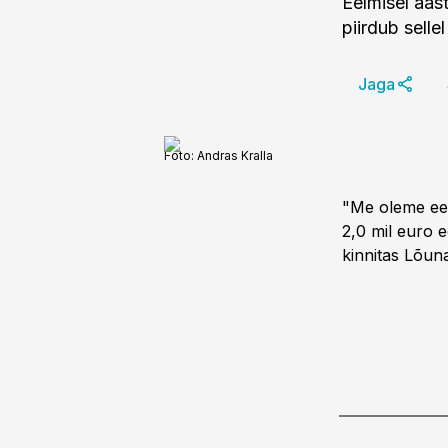
Eelmisel aas
piirdub sell
Jaga
Foto:
Andras Kralla
"Me oleme eel
2,0 mil euro e
kinnitas Lõuna