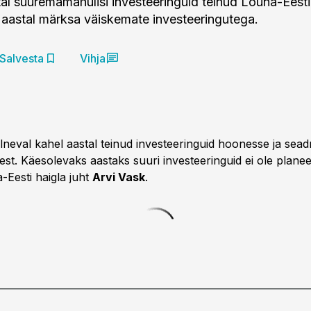
tal suuremamahulisi investeeringuid teinud Lõuna-Eesti
el aastal märksa väiskemate investeeringutega.
Salvesta
Vihja
neval kahel aastal teinud investeeringuid hoonesse ja sea
est. Käesolevaks aastaks suuri investeeringuid ei ole planee
-Eesti haigla juht
Arvi Vask
.