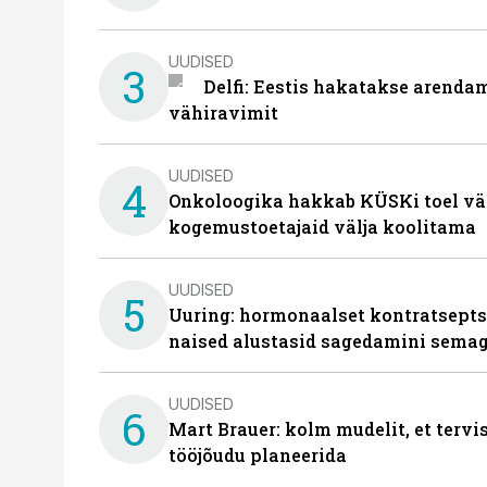
UUDISED
3
Delfi: Eestis hakatakse arenda
vähiravimit
UUDISED
4
Onkoloogika hakkab KÜSKi toel vä
kogemustoetajaid välja koolitama
UUDISED
5
Uuring: hormonaalset kontratsept
naised alustasid sagedamini semag
UUDISED
6
Mart Brauer: kolm mudelit, et terv
tööjõudu planeerida