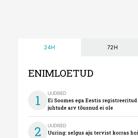
24H
72H
ENIMLOETUD
UUDISED
1
Ei Soomes ega Eestis registreeritud
juhtude arv tõusnud ei ole
UUDISED
2
Uuring: selgus aju tervist korras h