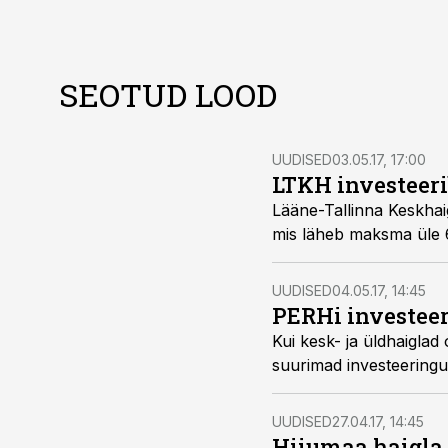
SEOTUD LOOD
UUDISED
03.05.17, 17:00
LTKH investeeri
Lääne-Tallinna Keskhai
mis läheb maksma üle 6
UUDISED
04.05.17, 14:45
PERHi investeeri
Kui kesk- ja üldhaiglad 
suurimad investeeringu
UUDISED
27.04.17, 14:45
Hiiumaa haigla 