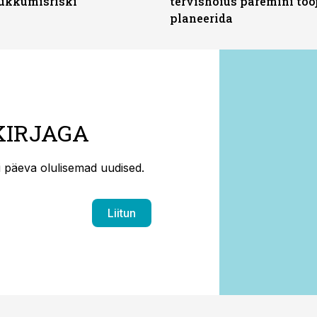
ukkumisriski
tervishoius paremini töö
planeerida
KIRJAGA
ti päeva olulisemad uudised.
Liitun