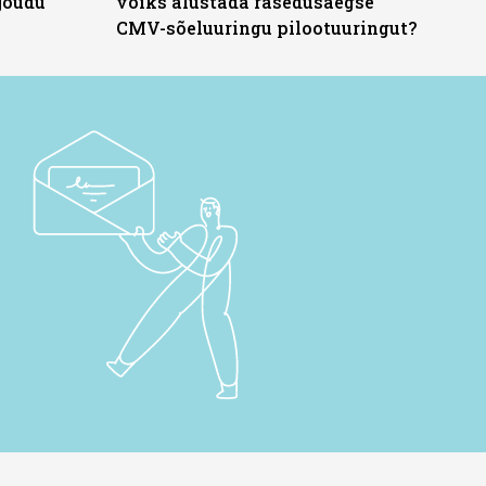
jõudu
võiks alustada rasedusaegse
CMV-sõeluuringu pilootuuringut?