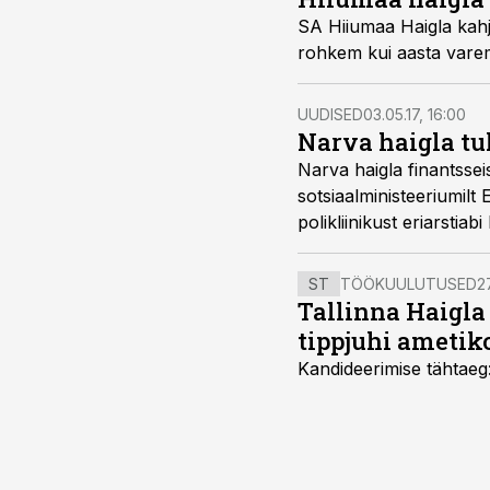
SA Hiiumaa Haigla kah
rohkem kui aasta varem.
UUDISED
03.05.17, 16:00
Narva haigla tu
Narva haigla finantssei
sotsiaalministeeriumil
polikliinikust eriarstia
ST
TÖÖKUULUTUSED
27
Tallinna Haigla
tippjuhi ametik
Kandideerimise tähtaeg