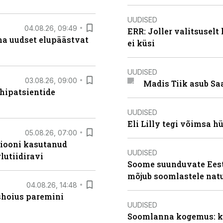
UUDISED
04.08.26, 09:49
ERR: Joller valitsuselt
ma uudset elupäästvat
ei küsi
UUDISED
03.08.26, 09:00
Madis Tiik asub Sa
hipatsientide
UUDISED
Eli Lilly tegi võimsa h
05.08.26, 07:00
siooni kasutanud
UUDISED
lutiidiravi
Soome suunduvate Eesti
mõjub soomlastele nat
04.08.26, 14:48
ishoius paremini
UUDISED
Soomlanna kogemus: kui