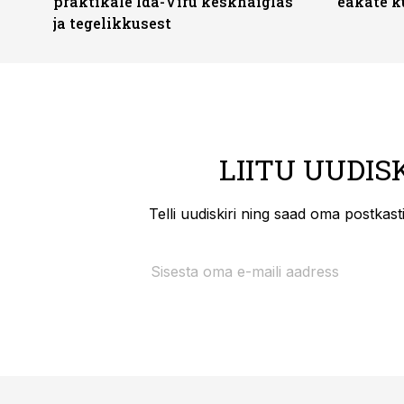
praktikale Ida-Viru keskhaiglas
eakate k
ja tegelikkusest
LIITU UUDIS
Telli uudiskiri ning saad oma postkas