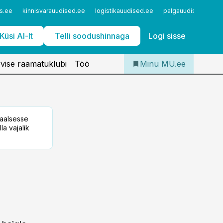
Iseteenindus
s.ee
kinnisvarauudised.ee
logistikauudised.ee
palgauudised.ee
Telli Meditsiiniuudised
Küsi AI-lt
Telli soodushinnaga
Logi sisse
vise raamatuklubi
Töö
Minu MU.ee
taalsesse
la vajalik