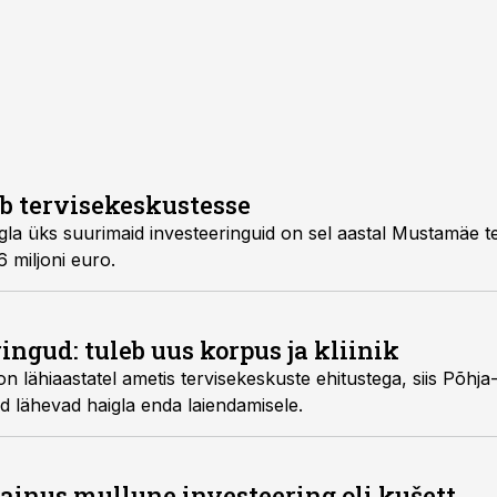
b tervisekeskustesse
gla üks suurimaid investeeringuid on sel aastal Mustamäe t
 miljoni euro.
ngud: tuleb uus korpus ja kliinik
on lähiaastatel ametis tervisekeskuste ehitustega, siis Põhja
d lähevad haigla enda laiendamisele.
ainus mullune investeering oli kušett