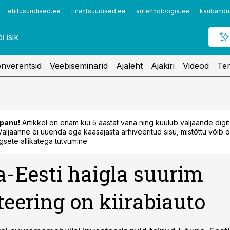
ehitusuudised.ee
finantsuudised.ee
aritehnoloogia.ee
kaubandu
nverentsid
Veebiseminarid
Ajaleht
Ajakiri
Videod
Ter
panu!
Artikkel on enam kui 5 aastat vana ning kuulub väljaande digi
. Väljaanne ei uuenda ega kaasajasta arhiveeritud sisu, mistõttu võib ol
sete allikatega tutvumine
-Eesti haigla suurim
teering on kiirabiauto