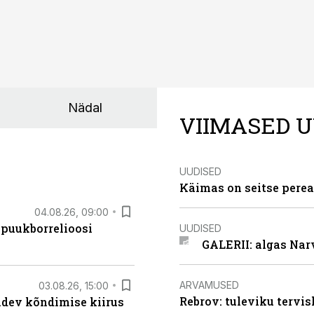
Nädal
VIIMASED U
UUDISED
Käimas on seitse perea
04.08.26, 09:00
 puukborrelioosi
UUDISED
GALERII: algas Nar
ARVAMUSED
03.08.26, 15:00
Rebrov: tuleviku tervis
oidev kõndimise kiirus