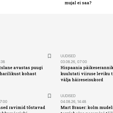
mujal ei saa?
UUDISED
0:38
03.08.26, 07:00
tslane avastas puugi
Hispaania päikeseranni
harilikust kohast
kuulutati viiruse leviku 
välja häireseisukord
UUDISED
07:00
04.08.26, 14:48
sed ravimid tõstavad
Mart Brauer: kolm mudeli