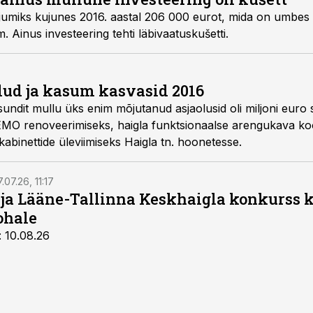
jumiks kujunes 2016. aastal 206 000 eurot, mida on umbes
 Ainus investeering tehti läbivaatuskušetti.
lud ja kasum kasvasid 2016
sundit mullu üks enim mõjutanud asjaolusid oli miljoni euro
t EMO renoveerimiseks, haigla funktsionaalse arengukava k
bi kabinettide üleviimiseks Haigla tn. hoonetesse.
.07.26, 11:17
 ja Lääne-Tallinna Keskhaigla konkurss 
ohale
: 10.08.26