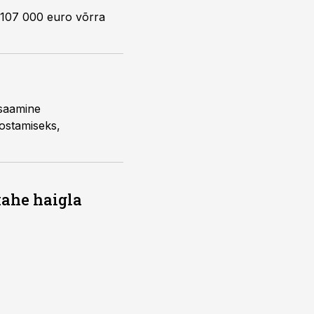
 107 000 euro võrra
 saamine
oostamiseks,
kahe haigla