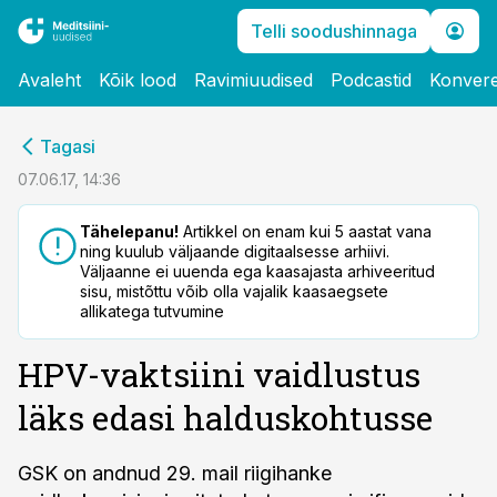
Telli soodushinnaga
Avaleht
Kõik lood
Ravimiuudised
Podcastid
Konvere
cebook
Tagasi
Twitter)
07.06.17, 14:36
kedIn
Tähelepanu!
Artikkel on enam kui 5 aastat vana
ning kuulub väljaande digitaalsesse arhiivi.
ail
Väljaanne ei uuenda ega kaasajasta arhiveeritud
sisu, mistõttu võib olla vajalik kaasaegsete
k
allikatega tutvumine
HPV-vaktsiini vaidlustus
läks edasi halduskohtusse
GSK on andnud 29. mail riigihanke