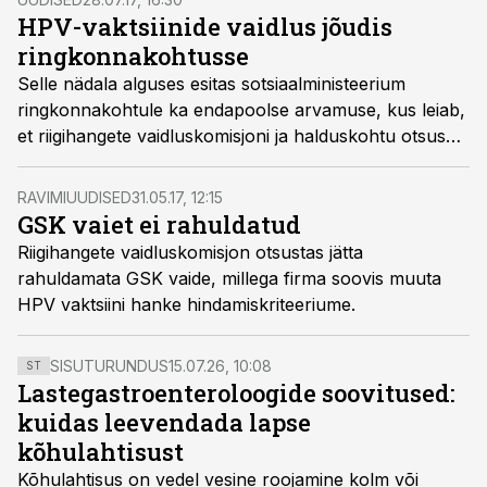
HPV-vaktsiinide vaidlus jõudis
ringkonnakohtusse
Selle nädala alguses esitas sotsiaalministeerium
ringkonnakohtule ka endapoolse arvamuse, kus leiab,
et riigihangete vaidluskomisjoni ja halduskohtu otsused
on õiged ja õiguspärased ja tuleks jätta jõusse.
RAVIMIUUDISED
31.05.17, 12:15
GSK vaiet ei rahuldatud
Riigihangete vaidluskomisjon otsustas jätta
rahuldamata GSK vaide, millega firma soovis muuta
HPV vaktsiini hanke hindamiskriteeriume.
SISUTURUNDUS
15.07.26, 10:08
ST
Lastegastroenteroloogide soovitused:
kuidas leevendada lapse
kõhulahtisust
Kõhulahtisus on vedel vesine roojamine kolm või