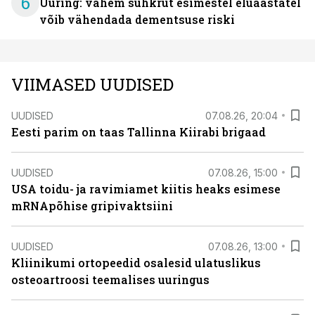
6
Uuring: vähem suhkrut esimestel eluaastatel
võib vähendada dementsuse riski
VIIMASED UUDISED
UUDISED
07.08.26, 20:04
Eesti parim on taas Tallinna Kiirabi brigaad
UUDISED
07.08.26, 15:00
USA toidu- ja ravimiamet kiitis heaks esimese
mRNApõhise gripivaktsiini
UUDISED
07.08.26, 13:00
Kliinikumi ortopeedid osalesid ulatuslikus
osteoartroosi teemalises uuringus