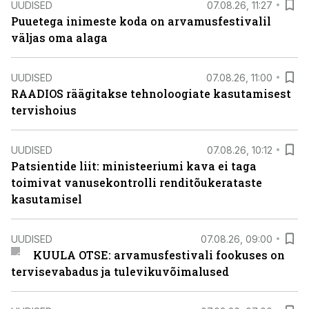
UUDISED
07.08.26, 11:27
Puuetega inimeste koda on arvamusfestivalil
väljas oma alaga
UUDISED
07.08.26, 11:00
RAADIOS räägitakse tehnoloogiate kasutamisest
tervishoius
UUDISED
07.08.26, 10:12
Patsientide liit: ministeeriumi kava ei taga
toimivat vanusekontrolli renditõukerataste
kasutamisel
UUDISED
07.08.26, 09:00
KUULA OTSE: arvamusfestivali fookuses on
tervisevabadus ja tulevikuvõimalused