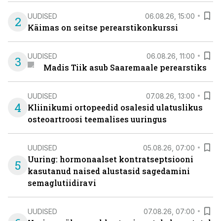
UUDISED
06.08.26, 15:00
2
Käimas on seitse perearstikonkurssi
UUDISED
06.08.26, 11:00
3
Madis Tiik asub Saaremaale perearstiks
UUDISED
07.08.26, 13:00
4
Kliinikumi ortopeedid osalesid ulatuslikus
osteoartroosi teemalises uuringus
UUDISED
05.08.26, 07:00
Uuring: hormonaalset kontratseptsiooni
5
kasutanud naised alustasid sagedamini
semaglutiidiravi
UUDISED
07.08.26, 07:00