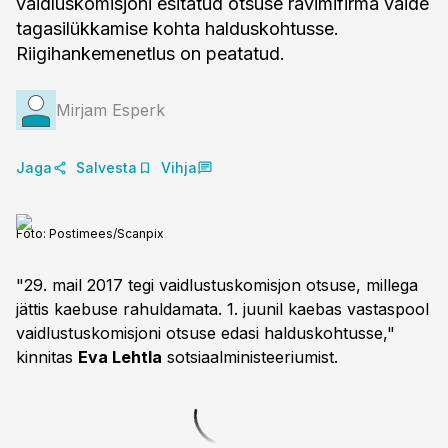
vaidluskomisjoni esitatud otsuse ravimifirma vaide
tagasilükkamise kohta halduskohtusse.
Riigihankemenetlus on peatatud.
Mirjam Esperk
Jaga
Salvesta
Vihja
Foto:
Postimees/Scanpix
"29. mail 2017 tegi vaidlustuskomisjon otsuse, millega
jättis kaebuse rahuldamata. 1. juunil kaebas vastaspool
vaidlustuskomisjoni otsuse edasi halduskohtusse,"
kinnitas
Eva Lehtla
sotsiaalministeeriumist.