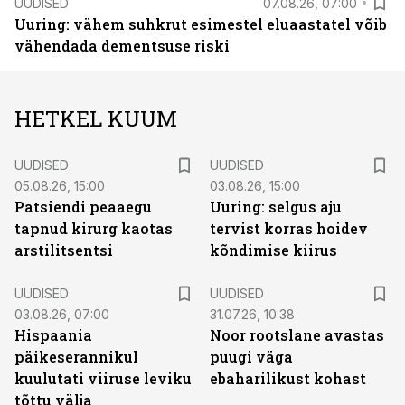
UUDISED
07.08.26, 07:00
Uuring: vähem suhkrut esimestel eluaastatel võib
vähendada dementsuse riski
HETKEL KUUM
UUDISED
UUDISED
05.08.26, 15:00
03.08.26, 15:00
Patsiendi peaaegu
Uuring: selgus aju
tapnud kirurg kaotas
tervist korras hoidev
arstilitsentsi
kõndimise kiirus
UUDISED
UUDISED
03.08.26, 07:00
31.07.26, 10:38
Hispaania
Noor rootslane avastas
päikeserannikul
puugi väga
kuulutati viiruse leviku
ebaharilikust kohast
tõttu välja