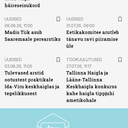
häireseisukord
UUDISED
UUDISED
06.08.26, 11:00
31.07.26, 09:00
Madis Tiik asub
Eetikakomitee arutleb
Saaremaale perearstiks
tänavu ravi piiramise
üle
ST
UUDISED
TÖÖKUULUTUSED
03.08.26, 11:00
27.07.26, 11:17
Tulevased arstid
Tallinna Haigla ja
ootustest praktikale
Lääne-Tallinna
Ida-Viru keskhaiglas ja
Keskhaigla konkurss
tegelikkusest
kahe haigla tippjuhi
ametikohale