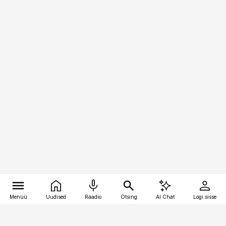
Menüü
Uudised
Raadio
Otsing
AI Chat
Logi sisse