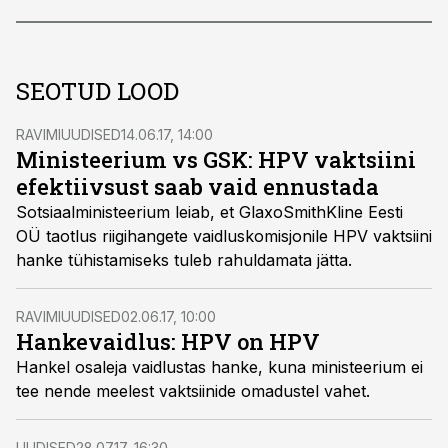
SEOTUD LOOD
RAVIMIUUDISED
14.06.17, 14:00
Ministeerium vs GSK: HPV vaktsiini
efektiivsust saab vaid ennustada
Sotsiaalministeerium leiab, et GlaxoSmithKline Eesti
OÜ taotlus riigihangete vaidluskomisjonile HPV vaktsiini
hanke tühistamiseks tuleb rahuldamata jätta.
RAVIMIUUDISED
02.06.17, 10:00
Hankevaidlus: HPV on HPV
Hankel osaleja vaidlustas hanke, kuna ministeerium ei
tee nende meelest vaktsiinide omadustel vahet.
UUDISED
28.07.17, 16:30