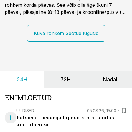
rohkem korda päevas. See võib olla äge (kuni 7
päeva), pikaajaline (8–13 päeva) ja krooniline/püsiv (>
14 päeva). Lapseeas esinev kõhulahtisus on tavaliselt
viiruslik ning sellega kaasneb sageli oksendamine ja
kehatemperatuuri tõus.
Kuva rohkem Seotud lugusid
24H
72H
Nädal
ENIMLOETUD
UUDISED
05.08.26, 15:00
1
Patsiendi peaaegu tapnud kirurg kaotas
arstilitsentsi