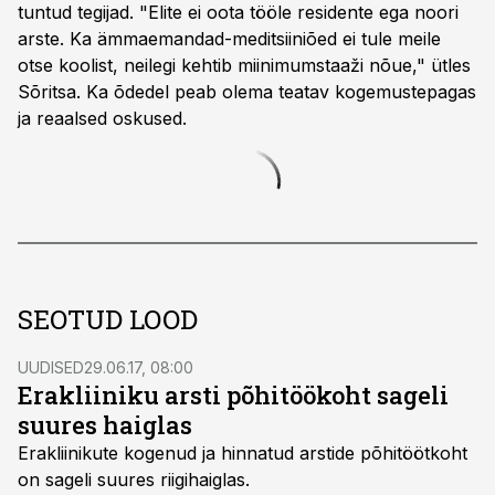
tuntud tegijad. "Elite ei oota tööle residente ega noori
arste. Ka ämmaemandad-meditsiiniõed ei tule meile
otse koolist, neilegi kehtib miinimumstaaži nõue," ütles
Sõritsa. Ka õdedel peab olema teatav kogemustepagas
ja reaalsed oskused.
SEOTUD LOOD
UUDISED
29.06.17, 08:00
Erakliiniku arsti põhitöökoht sageli
suures haiglas
Erakliinikute kogenud ja hinnatud arstide põhitöötkoht
on sageli suures riigihaiglas.