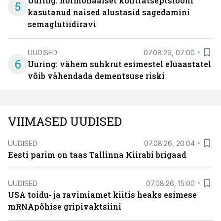
Uuring: hormonaalset kontratseptsiooni
5
kasutanud naised alustasid sagedamini
semaglutiidiravi
UUDISED
07.08.26, 07:00
6
Uuring: vähem suhkrut esimestel eluaastatel
võib vähendada dementsuse riski
VIIMASED UUDISED
UUDISED
07.08.26, 20:04
Eesti parim on taas Tallinna Kiirabi brigaad
UUDISED
07.08.26, 15:00
USA toidu- ja ravimiamet kiitis heaks esimese
mRNApõhise gripivaktsiini