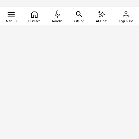
Menüü
Uudised
Raadio
Otsing
AI Chat
Logi sisse
Vana-Lõuna 39/1, 19094 Tallinn
(+372) 667 0111
meditsiiniuudised@aripaev.ee
Tellimisega seotud küsimused:
tellimiskeskus@aripaev.ee
Telli
Reklaam
Firmast
Sisu kasutamisõigused
Ajakirjaniku
eetikakoodeks