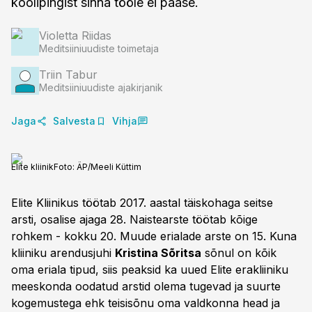
koolipingist sinna tööle ei pääse.
Violetta Riidas
Meditsiiniuudiste toimetaja
Triin Tabur
Meditsiiniuudiste ajakirjanik
Jaga
Salvesta
Vihja
Elite kliinik
Foto:
ÄP/Meeli Küttim
Elite Kliinikus töötab 2017. aastal täiskohaga seitse
arsti, osalise ajaga 28. Naistearste töötab kõige
rohkem - kokku 20. Muude erialade arste on 15. Kuna
kliiniku arendusjuhi
Kristina Sõritsa
sõnul on kõik
oma eriala tipud, siis peaksid ka uued Elite erakliiniku
meeskonda oodatud arstid olema tugevad ja suurte
kogemustega ehk teisisõnu oma valdkonna head ja