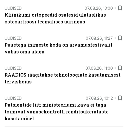
UUDISED
07.08.26, 13:00
Kliinikumi ortopeedid osalesid ulatuslikus
osteoartroosi teemalises uuringus
UUDISED
07.08.26, 11:27
Puuetega inimeste koda on arvamusfestivalil
väljas oma alaga
UUDISED
07.08.26, 11:00
RAADIOS räägitakse tehnoloogiate kasutamisest
tervishoius
UUDISED
07.08.26, 10:12
Patsientide liit: ministeeriumi kava ei taga
toimivat vanusekontrolli renditõukerataste
kasutamisel