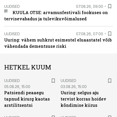
UUDISED
07.08.26, 09:00
KUULA OTSE: arvamusfestivali fookuses on
tervisevabadus ja tulevikuvõimalused
UUDISED
07.08.26, 07:00
Uuring: vähem suhkrut esimestel eluaastatel võib
vähendada dementsuse riski
HETKEL KUUM
UUDISED
UUDISED
05.08.26, 15:00
03.08.26, 15:00
Patsiendi peaaegu
Uuring: selgus aju
tapnud kirurg kaotas
tervist korras hoidev
arstilitsentsi
kõndimise kiirus