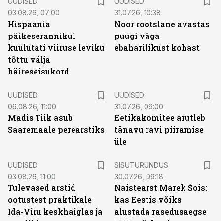
UUDISED
UUDISED
03.08.26, 07:00
31.07.26, 10:38
Hispaania
Noor rootslane avastas
päikeserannikul
puugi väga
kuulutati viiruse leviku
ebaharilikust kohast
tõttu välja
häireseisukord
UUDISED
UUDISED
06.08.26, 11:00
31.07.26, 09:00
Madis Tiik asub
Eetikakomitee arutleb
Saaremaale perearstiks
tänavu ravi piiramise
üle
ST
UUDISED
SISUTURUNDUS
03.08.26, 11:00
30.07.26, 09:18
Tulevased arstid
Naistearst Marek Šois:
ootustest praktikale
kas Eestis võiks
Ida-Viru keskhaiglas ja
alustada rasedusaegse