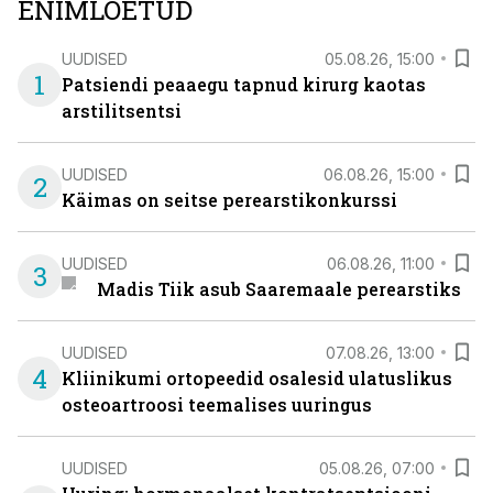
ENIMLOETUD
UUDISED
05.08.26, 15:00
1
Patsiendi peaaegu tapnud kirurg kaotas
arstilitsentsi
UUDISED
06.08.26, 15:00
2
Käimas on seitse perearstikonkurssi
UUDISED
06.08.26, 11:00
3
Madis Tiik asub Saaremaale perearstiks
UUDISED
07.08.26, 13:00
4
Kliinikumi ortopeedid osalesid ulatuslikus
osteoartroosi teemalises uuringus
UUDISED
05.08.26, 07:00