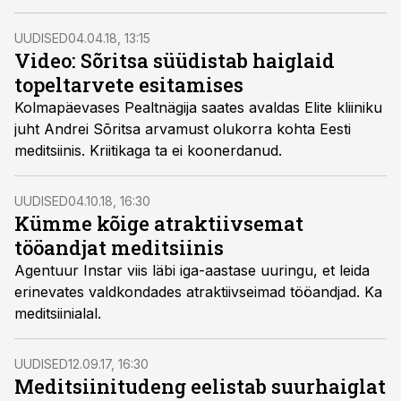
UUDISED
04.04.18, 13:15
Video: Sõritsa süüdistab haiglaid
topeltarvete esitamises
Kolmapäevases Pealtnägija saates avaldas Elite kliiniku
juht Andrei Sõritsa arvamust olukorra kohta Eesti
meditsiinis. Kriitikaga ta ei koonerdanud.
UUDISED
04.10.18, 16:30
Kümme kõige atraktiivsemat
tööandjat meditsiinis
Agentuur Instar viis läbi iga-aastase uuringu, et leida
erinevates valdkondades atraktiivseimad tööandjad. Ka
meditsiinialal.
UUDISED
12.09.17, 16:30
Meditsiinitudeng eelistab suurhaiglat