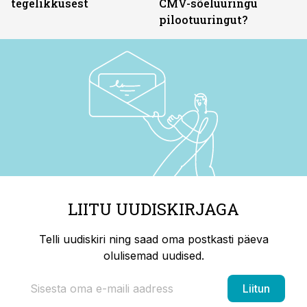
tegelikkusest
CMV-sõeluuringu
pilootuuringut?
LIITU UUDISKIRJAGA
Telli uudiskiri ning saad oma postkasti päeva
olulisemad uudised.
Liitun