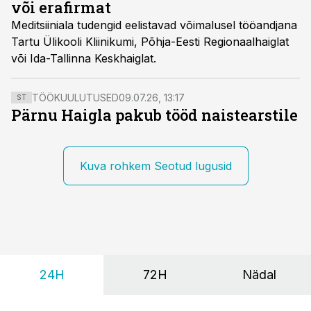
või erafirmat
Meditsiiniala tudengid eelistavad võimalusel tööandjana
Tartu Ülikooli Kliinikumi, Põhja-Eesti Regionaalhaiglat
või Ida-Tallinna Keskhaiglat.
TÖÖKUULUTUSED
09.07.26, 13:17
ST
Pärnu Haigla pakub tööd naistearstile
Kuva rohkem Seotud lugusid
24H
72H
Nädal