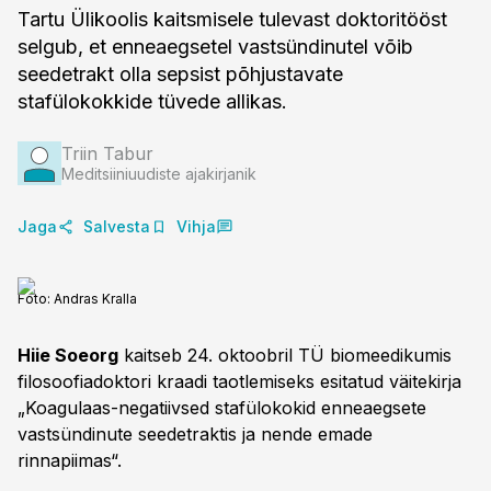
Tartu Ülikoolis kaitsmisele tulevast doktoritööst
selgub, et enneaegsetel vastsündinutel võib
seedetrakt olla sepsist põhjustavate
stafülokokkide tüvede allikas.
Triin Tabur
Meditsiiniuudiste ajakirjanik
Jaga
Salvesta
Vihja
Foto:
Andras Kralla
Hiie Soeorg
kaitseb 24. oktoobril TÜ biomeedikumis
filosoofiadoktori kraadi taotlemiseks esitatud väitekirja
„Koagulaas-negatiivsed stafülokokid enneaegsete
vastsündinute seedetraktis ja nende emade
rinnapiimas“.