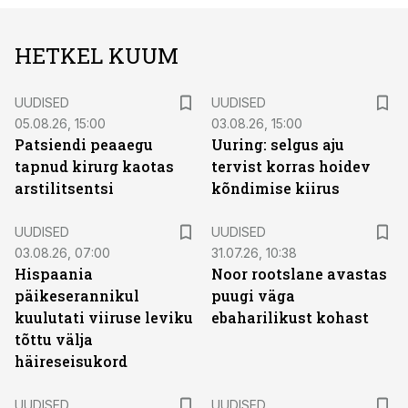
HETKEL KUUM
UUDISED
UUDISED
05.08.26, 15:00
03.08.26, 15:00
Patsiendi peaaegu
Uuring: selgus aju
tapnud kirurg kaotas
tervist korras hoidev
arstilitsentsi
kõndimise kiirus
UUDISED
UUDISED
03.08.26, 07:00
31.07.26, 10:38
Hispaania
Noor rootslane avastas
päikeserannikul
puugi väga
kuulutati viiruse leviku
ebaharilikust kohast
tõttu välja
häireseisukord
UUDISED
UUDISED