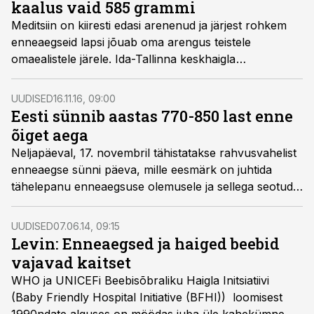
kaalus vaid 585 grammi
Meditsiin on kiiresti edasi arenenud ja järjest rohkem
enneaegseid lapsi jõuab oma arengus teistele
omaealistele järele. Ida-Tallinna keskhaigla
naistekliinikus ellu jäänud kõige väiksem patsient
kaalus 585 grammi.
UUDISED
16.11.16, 09:00
Eesti sünnib aastas 770-850 last enne
õiget aega
Neljapäeval, 17. novembril tähistatakse rahvusvahelist
enneaegse sünni päeva, mille eesmärk on juhtida
tähelepanu enneaegsuse olemusele ja sellega seotud
probleemidele.
UUDISED
07.06.14, 09:15
Levin: Enneaegsed ja haiged beebid
vajavad kaitset
WHO ja UNICEFi Beebisõbraliku Haigla Initsiatiivi
(Baby Friendly Hospital Initiative (BFHI)) loomisest