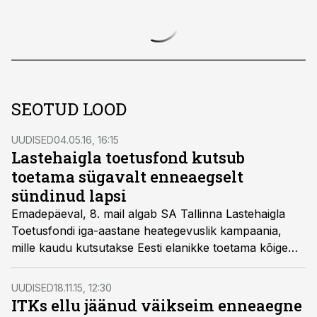
SEOTUD LOOD
UUDISED
04.05.16, 16:15
Lastehaigla toetusfond kutsub
toetama sügavalt enneaegselt
sündinud lapsi
Emadepäeval, 8. mail algab SA Tallinna Lastehaigla
Toetusfondi iga-aastane heategevuslik kampaania,
mille kaudu kutsutakse Eesti elanikke toetama kõige
väiksemaid, seekord sügavalt enneaegselt sündinud
lapsi.
UUDISED
18.11.15, 12:30
ITKs ellu jäänud väikseim enneaegne