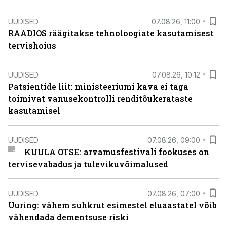
UUDISED
07.08.26, 11:00
RAADIOS räägitakse tehnoloogiate kasutamisest
tervishoius
UUDISED
07.08.26, 10:12
Patsientide liit: ministeeriumi kava ei taga
toimivat vanusekontrolli renditõukerataste
kasutamisel
UUDISED
07.08.26, 09:00
KUULA OTSE: arvamusfestivali fookuses on
tervisevabadus ja tulevikuvõimalused
UUDISED
07.08.26, 07:00
Uuring: vähem suhkrut esimestel eluaastatel võib
vähendada dementsuse riski