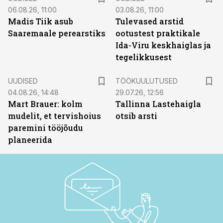
06.08.26, 11:00
03.08.26, 11:00
Madis Tiik asub
Tulevased arstid
Saaremaale perearstiks
ootustest praktikale
Ida-Viru keskhaiglas ja
tegelikkusest
ST
UUDISED
TÖÖKUULUTUSED
04.08.26, 14:48
29.07.26, 12:56
Mart Brauer: kolm
Tallinna Lastehaigla
mudelit, et tervishoius
otsib arsti
paremini tööjõudu
planeerida