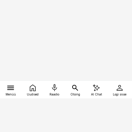
Menüü
Uudised
Raadio
Otsing
AI Chat
Logi sisse
Vana-Lõuna 39/1, 19094 Tallinn
(+372) 667 0111