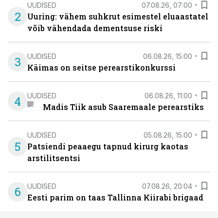
UUDISED
07.08.26, 07:00
2
Uuring: vähem suhkrut esimestel eluaastatel
võib vähendada dementsuse riski
UUDISED
06.08.26, 15:00
3
Käimas on seitse perearstikonkurssi
UUDISED
06.08.26, 11:00
4
Madis Tiik asub Saaremaale perearstiks
UUDISED
05.08.26, 15:00
5
Patsiendi peaaegu tapnud kirurg kaotas
arstilitsentsi
UUDISED
07.08.26, 20:04
6
Eesti parim on taas Tallinna Kiirabi brigaad