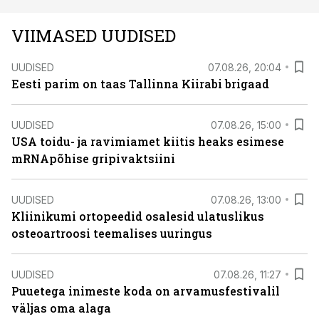
VIIMASED UUDISED
UUDISED
07.08.26, 20:04
Eesti parim on taas Tallinna Kiirabi brigaad
UUDISED
07.08.26, 15:00
USA toidu- ja ravimiamet kiitis heaks esimese
mRNApõhise gripivaktsiini
UUDISED
07.08.26, 13:00
Kliinikumi ortopeedid osalesid ulatuslikus
osteoartroosi teemalises uuringus
UUDISED
07.08.26, 11:27
Puuetega inimeste koda on arvamusfestivalil
väljas oma alaga