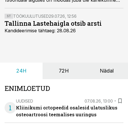
1990ndate alguses on möödas juba üle kahekümne
aasta, kuid pediaater Adik Levini elutöö neonataalse
meditsiini humaniseerimisel jätkub ka täna.
TÖÖKUULUTUSED
29.07.26, 12:56
ST
Tallinna Lastehaigla otsib arsti
Kandideerimise tähtaeg: 28.08.26
24H
72H
Nädal
ENIMLOETUD
UUDISED
07.08.26, 13:00
1
Kliinikumi ortopeedid osalesid ulatuslikus
osteoartroosi teemalises uuringus