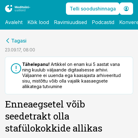
Telli soodushinnaga
Avaleht
Kõik lood
Ravimiuudised
Podcastid
Konvere
cebook
Tagasi
Twitter)
23.09.17, 08:00
kedIn
Tähelepanu!
Artikkel on enam kui 5 aastat vana
ning kuulub väljaande digitaalsesse arhiivi.
ail
Väljaanne ei uuenda ega kaasajasta arhiveeritud
sisu, mistõttu võib olla vajalik kaasaegsete
k
allikatega tutvumine
Enneaegsetel võib
seedetrakt olla
stafülokokkide allikas