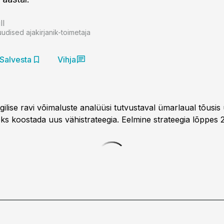
ll
uudised ajakirjanik-toimetaja
Salvesta
Vihja
gilise ravi võimaluste analüüsi tutvustaval ümarlaual tõusis
eks koostada uus vähistrateegia. Eelmine strateegia lõppes 2