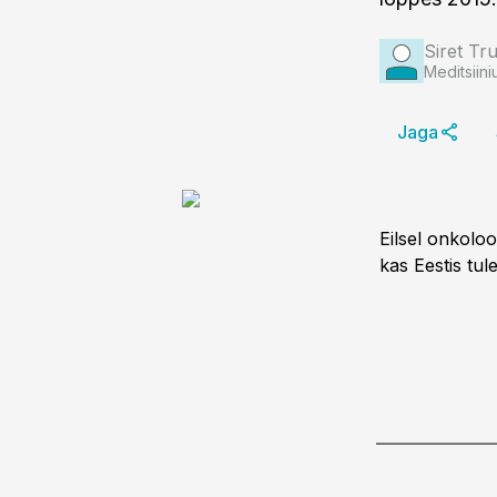
Siret Tru
Meditsiini
Jaga
Eilsel onkoloo
kas Eestis tul