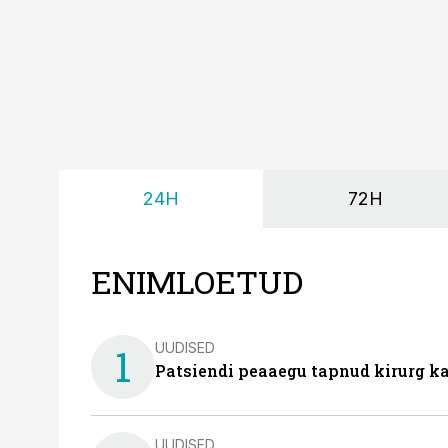
24H
72H
ENIMLOETUD
UUDISED
1
Patsiendi peaaegu tapnud kirurg ka
UUDISED