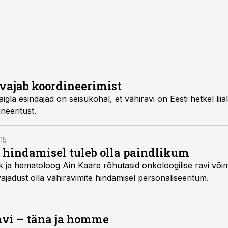
vajab koordineerimist
gla esindajad on seisukohal, et vähiravi on Eesti hetkel liial
neeritust.
:15
e hindamisel tuleb olla paindlikum
alüüsi
ajadust olla vähiravimite hindamisel personaliseeritum.
avi – täna ja homme