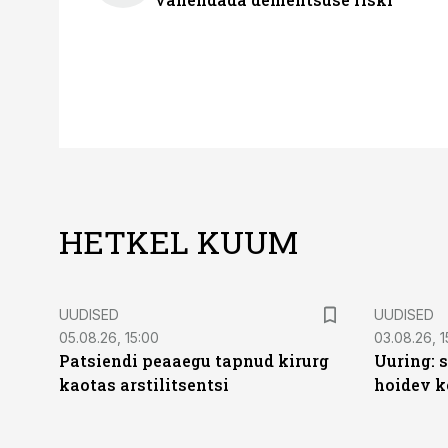
HETKEL KUUM
UUDISED
UUDISED
05.08.26, 15:00
03.08.26, 1
Patsiendi peaaegu tapnud kirurg
Uuring: s
kaotas arstilitsentsi
hoidev k