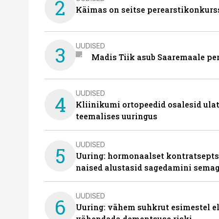
2
Käimas on seitse perearstikonkurs
UUDISED
3
Madis Tiik asub Saaremaale pe
UUDISED
4
Kliinikumi ortopeedid osalesid ula
teemalises uuringus
UUDISED
5
Uuring: hormonaalset kontratsept
naised alustasid sagedamini semag
UUDISED
6
Uuring: vähem suhkrut esimestel el
vähendada dementsuse riski