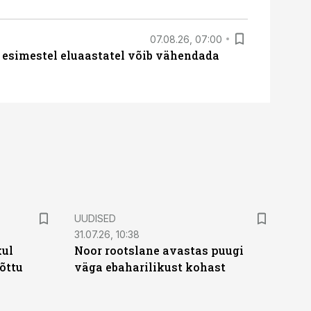
07.08.26, 07:00
 esimestel eluaastatel võib vähendada
UUDISED
31.07.26, 10:38
kul
Noor rootslane avastas puugi
tõttu
väga ebaharilikust kohast