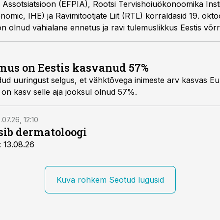
 Assotsiatsioon (EFPIA), Rootsi Tervishoiuökonoomika Inst
onomic, IHE) ja Ravimitootjate Liit (RTL) korraldasid 19. okto
 on olnud vähialane ennetus ja ravi tulemuslikkus Eestis võrr
võimalusi ravi tulemuslikkuse tõstmiseks.
mus on Eestis kasvanud 57%
iidud uuringust selgus, et vähktõvega inimeste arv kasvas E
 on kasv selle aja jooksul olnud 57%.
.07.26, 12:10
tsib dermatoloogi
: 13.08.26
Kuva rohkem Seotud lugusid