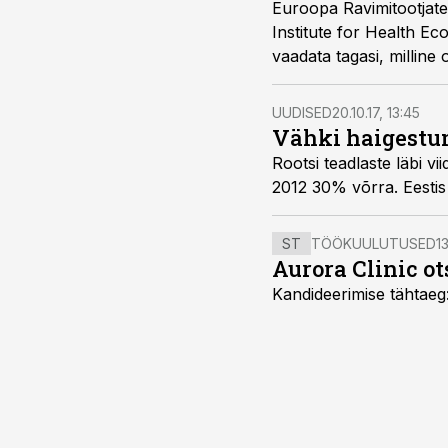
Euroopa Ravimitootjate
Institute for Health Ec
vaadata tagasi, milline
riikidega ning arutada 
UUDISED
20.10.17, 13:45
Vähki haigestu
Rootsi teadlaste läbi v
2012 30% võrra. Eestis
ST
TÖÖKUULUTUSED
13
Aurora Clinic o
Kandideerimise tähtaeg