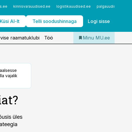
Iseteenindus
s.ee
kinnisvarauudised.ee
logistikauudised.ee
palgauudised.ee
Telli Meditsiiniuudised
Küsi AI-lt
Telli soodushinnaga
Logi sisse
vise raamatuklubi
Töö
Minu MU.ee
taalsesse
la vajalik
iat?
õusis üles
rateegia