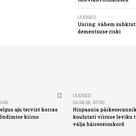
UUDISED
Uuring: vähem suhkrut
dementsuse riski
UUDISED
5:00
03.08.26, 07:00
elgus aju tervist korras
Hispaania päikeseranni
õndimise kiirus
kuulutati viiruse leviku 
välja häireseisukord