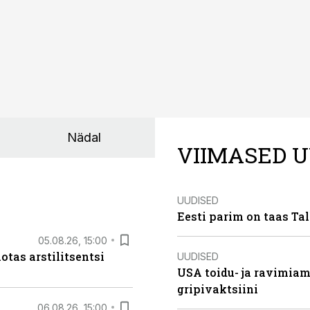
Nädal
VIIMASED U
UUDISED
Eesti parim on taas Tal
05.08.26, 15:00
otas arstilitsentsi
UUDISED
USA toidu- ja ravimia
gripivaktsiini
06.08.26, 15:00