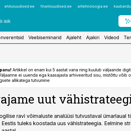
ehitusuudised.ee
finantsuudised.ee
aritehnoloogia.ee
kaubandu
nverentsid
Veebiseminarid
Ajaleht
Ajakiri
Videod
Ter
panu!
Artikkel on enam kui 5 aastat vana ning kuulub väljaande digi
. Väljaanne ei uuenda ega kaasajasta arhiveeritud sisu, mistõttu võib ol
sete allikatega tutvumine
ajame uut vähistrateeg
ogilise ravi võimaluste analüüsi tutvustaval ümarlaual t
 Eestis tuleks koostada uus vähistrateegia. Eelmine st
 aastal.