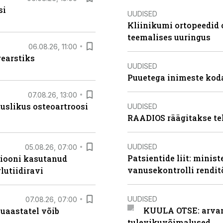
si
UUDISED
Kliinikumi ortopeedid 
teemalises uuringus
06.08.26, 11:00
rearstiks
UUDISED
Puuetega inimeste koda
07.08.26, 13:00
tuslikus osteoartroosi
UUDISED
RAADIOS räägitakse te
UUDISED
05.08.26, 07:00
Patsientide liit: minis
siooni kasutanud
vanusekontrolli rendi
lutiidiravi
UUDISED
07.08.26, 07:00
KUULA OTSE: arvamu
uaastatel võib
tulevikuvõimalused