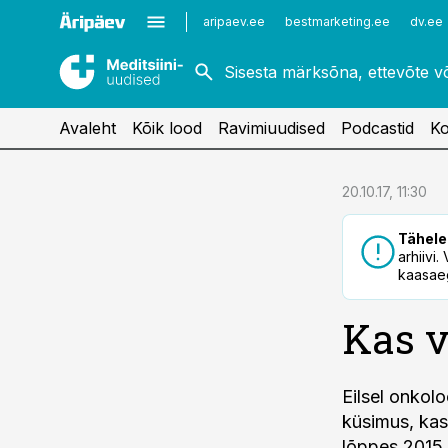
Kardioloogia
Uroloogia
aripaev.ee
bestmarketing.ee
dv.ee
Kirurgia
Vaktsineerimine
Naistehaigused
Avaleht
Kõik lood
Ravimiuudised
Podcastid
Ko
cebook
20.10.17, 11:30
Twitter)
Tähele
kedIn
arhiivi
kaasaeg
ail
Kas v
k
Eilsel onkolo
küsimus, kas
lõppes 2015.