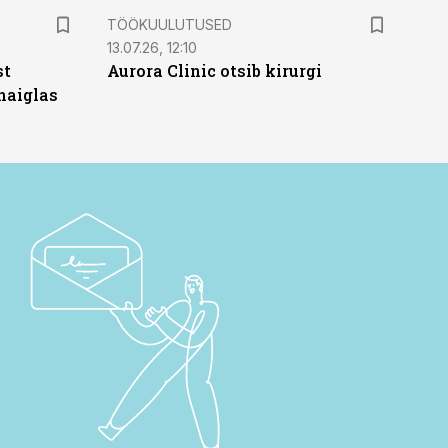
ST
TÖÖKUULUTUSED
13.07.26, 12:10
st
Aurora Clinic otsib kirurgi
haiglas