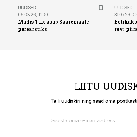
UUDISED
UUDISED
06.08.26, 11:00
31.07.26, 0
Madis Tiik asub Saaremaale
Eetikako
perearstiks
ravi piir
LIITU UUDIS
Telli uudiskiri ning saad oma postkas