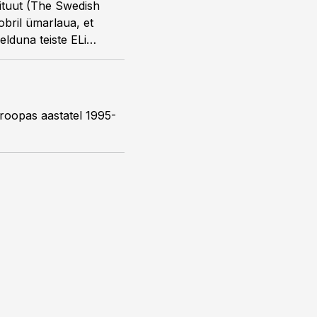
ituut (The Swedish
obril ümarlaua, et
elduna teiste ELi
uroopas aastatel 1995-