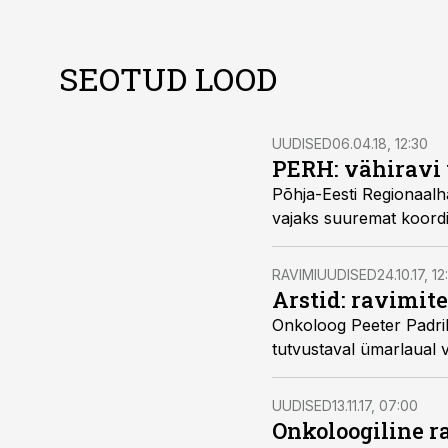
SEOTUD LOOD
UUDISED
06.04.18, 12:30
PERH: vähiravi 
Põhja-Eesti Regionaalhai
vajaks suuremat koordi
RAVIMIUUDISED
24.10.17, 12
Arstid: ravimit
Onkoloog Peeter Padrik ja hematoloog Ain Kaare rõhutasid onkoloogilise ravi võimaluste an
tutvustaval ümarlaual v
UUDISED
13.11.17, 07:00
Onkoloogiline r