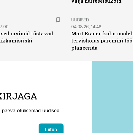
välja häireseisukord
UUDISED
07:00
04.08.26, 14:48
sed ravimid tõstavad
Mart Brauer: kolm mudeli
ukkumisriski
tervishoius paremini töö
planeerida
KIRJAGA
ti päeva olulisemad uudised.
Liitun