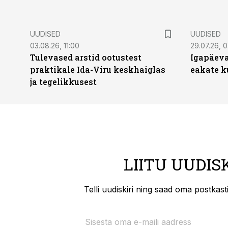
UUDISED
UUDISED
03.08.26, 11:00
29.07.26, 
Tulevased arstid ootustest
Igapäeva
praktikale Ida-Viru keskhaiglas
eakate k
ja tegelikkusest
LIITU UUDIS
Telli uudiskiri ning saad oma postkas