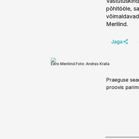
Vastutuskind
põhitööle, sa
võimaldavad 
Merilind.
Jaga
Eero Merilind.
Foto:
Andras Kralla
Praeguse seadu
proovis parim