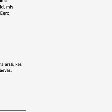
 oma
id, mis
 Eero
a arsti, kes
äevas.