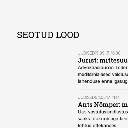
SEOTUD LOOD
UUDISED
15.09.17, 16:30
Jurist: mittesüü
Advokaadibüroo Teder j
meditsiinialased vaidlu
lahenduse enne igasugu
UUDISED
04.05.17, 11:14
Ants Nõmper: m
Uus vastutuskindlustuse
saaks olukordi aga lahe
tehtud ettekandes.