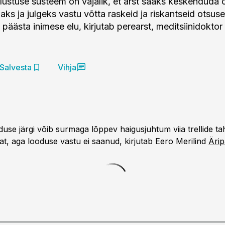
lustuse süsteem on vajalik, et arst saaks keskenduda
aks ja julgeks vastu võtta raskeid ja riskantseid otsuse
päästa inimese elu, kirjutab perearst, meditsiinidoktor
Salvesta
Vihja
se järgi võib surmaga lõppev haigusjuhtum viia trellide tah
at, aga looduse vastu ei saanud, kirjutab Eero Merilind
Ärip