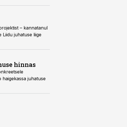
projektist – kannatanul
 Liidu juhatuse liige
nuse hinnas
onkreetsele
ab haigekassa juhatuse