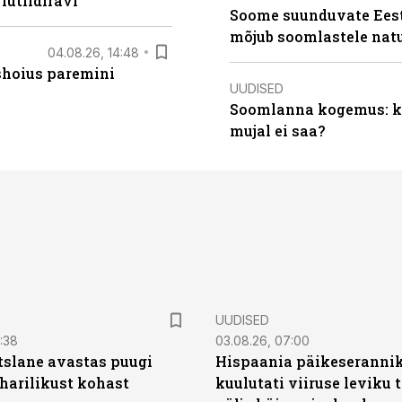
lutiidiravi
Soome suunduvate Eesti
mõjub soomlastele nat
04.08.26, 14:48
ishoius paremini
UUDISED
Soomlanna kogemus: kui
mujal ei saa?
UUDISED
0:38
03.08.26, 07:00
tslane avastas puugi
Hispaania päikeseranni
harilikust kohast
kuulutati viiruse leviku 