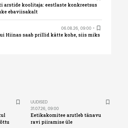
 arstide koolitaja: eestlaste konkreetsus
uke ebaviisakalt
06.08.26, 09:00
 Hiinas saab prillid kätte kohe, siis miks
UUDISED
31.07.26, 09:00
kul
Eetikakomitee arutleb tänavu
tõttu
ravi piiramise üle