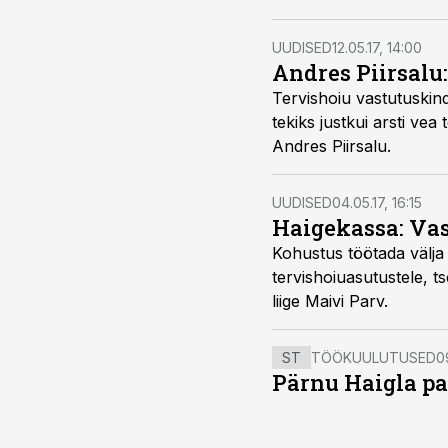
UUDISED
12.05.17, 14:00
Andres Piirsalu
Tervishoiu vastutuskind
tekiks justkui arsti vea
Andres Piirsalu.
UUDISED
04.05.17, 16:15
Haigekassa: Vas
Kohustus töötada välja 
tervishoiuasutustele, t
liige Maivi Parv.
ST
TÖÖKUULUTUSED
0
Pärnu Haigla pa