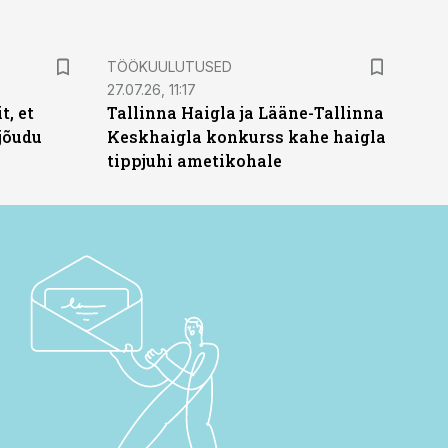
ST
TÖÖKUULUTUSED
27.07.26, 11:17
t, et
Tallinna Haigla ja Lääne-Tallinna
jõudu
Keskhaigla konkurss kahe haigla
tippjuhi ametikohale