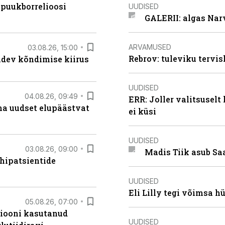
 puukborrelioosi
UUDISED
GALERII: algas Nar
ARVAMUSED
03.08.26, 15:00
Rebrov: tuleviku tervis
oidev kõndimise kiirus
UUDISED
04.08.26, 09:49
ERR: Joller valitsuselt
ma uudset elupäästvat
ei küsi
UUDISED
03.08.26, 09:00
Madis Tiik asub Sa
hipatsientide
UUDISED
Eli Lilly tegi võimsa h
05.08.26, 07:00
siooni kasutanud
UUDISED