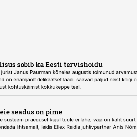
lisus sobib ka Eesti tervishoidu
urist Janus Paurman kõneles augustis toimunud arvamusfes
sed on enamjaolt delikaatset laadi, saavad paljud neist kõigi
st kohtuskäimist kokkukeppe teel.
eie seadus on pime
 süsteem praegusel kujul tööle ei lähe, vaja on kaht suurt 
ndada lihtsamalt, leidis Ellex Raidla juhtivpartner Ants Nõ