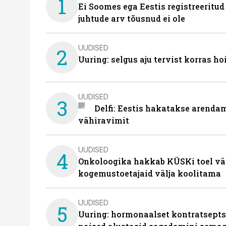
1
Ei Soomes ega Eestis registreeritud
juhtude arv tõusnud ei ole
UUDISED
2
Uuring: selgus aju tervist korras h
UUDISED
3
Delfi: Eestis hakatakse arenda
vähiravimit
UUDISED
4
Onkoloogika hakkab KÜSKi toel vä
kogemustoetajaid välja koolitama
UUDISED
5
Uuring: hormonaalset kontratsept