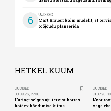
naised alustasid sagedamini semag
UUDISED
6
Mart Brauer: kolm mudelit, et terv
tööjõudu planeerida
HETKEL KUUM
UUDISED
UUDISED
03.08.26, 15:00
31.07.26, 1
Uuring: selgus aju tervist korras
Noor roo
hoidev kõndimise kiirus
väga eba