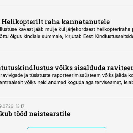
: Helikopterilt raha kannatanutele
lustuse kavast jääb mulje kui järjekordsest helikopteriraha 
 tõttu õigus kindlale summale, kirjutab Eesti Kindlustusseltside
tutuskindlustus võiks sisalduda ravitee
ravivigade ja tüsistuste raporteerimissüsteem võiks jääda k
sentraalselt võiks neid andmed koguda aga terviseamet, lei
9.07.26, 13:17
kub tööd naistearstile