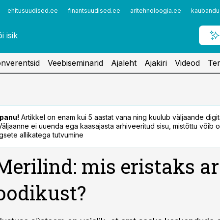
ehitusuudised.ee
finantsuudised.ee
aritehnoloogia.ee
kaubandu
nverentsid
Veebiseminarid
Ajaleht
Ajakiri
Videod
Ter
panu!
Artikkel on enam kui 5 aastat vana ning kuulub väljaande digi
. Väljaanne ei uuenda ega kaasajasta arhiveeritud sisu, mistõttu võib ol
sete allikatega tutvumine
Merilind: mis eristaks ar
joodikust?