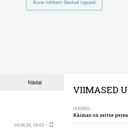
Kuva rohkem Seotud lugusid
Nädal
VIIMASED U
UUDISED
Käimas on seitse perea
04.08.26, 09:00