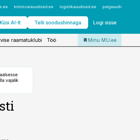
Iseteenindus
s.ee
kinnisvarauudised.ee
logistikauudised.ee
palgauudised.ee
Telli Meditsiiniuudised
Küsi AI-lt
Telli soodushinnaga
Logi sisse
vise raamatuklubi
Töö
Minu MU.ee
taalsesse
la vajalik
sti