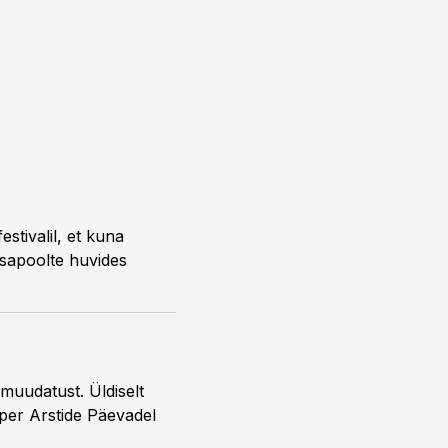
tivalil, et kuna
 osapoolte huvides
muudatust. Üldiselt
mper Arstide Päevadel