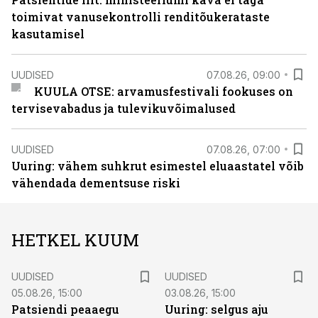
toimivat vanusekontrolli renditõukerataste
kasutamisel
UUDISED
07.08.26, 09:00
KUULA OTSE: arvamusfestivali fookuses on
tervisevabadus ja tulevikuvõimalused
UUDISED
07.08.26, 07:00
Uuring: vähem suhkrut esimestel eluaastatel võib
vähendada dementsuse riski
HETKEL KUUM
UUDISED
UUDISED
05.08.26, 15:00
03.08.26, 15:00
Patsiendi peaaegu
Uuring: selgus aju