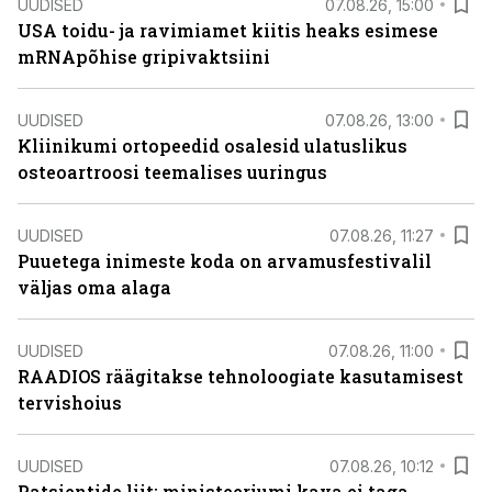
UUDISED
07.08.26, 15:00
USA toidu- ja ravimiamet kiitis heaks esimese
mRNApõhise gripivaktsiini
UUDISED
07.08.26, 13:00
Kliinikumi ortopeedid osalesid ulatuslikus
osteoartroosi teemalises uuringus
UUDISED
07.08.26, 11:27
Puuetega inimeste koda on arvamusfestivalil
väljas oma alaga
UUDISED
07.08.26, 11:00
RAADIOS räägitakse tehnoloogiate kasutamisest
tervishoius
UUDISED
07.08.26, 10:12
Patsientide liit: ministeeriumi kava ei taga