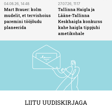
04.08.26, 14:48
27.07.26, 11:17
Mart Brauer: kolm
Tallinna Haigla ja
mudelit, et tervishoius
Lääne-Tallinna
paremini tööjõudu
Keskhaigla konkurss
planeerida
kahe haigla tippjuhi
ametikohale
LIITU UUDISKIRJAGA