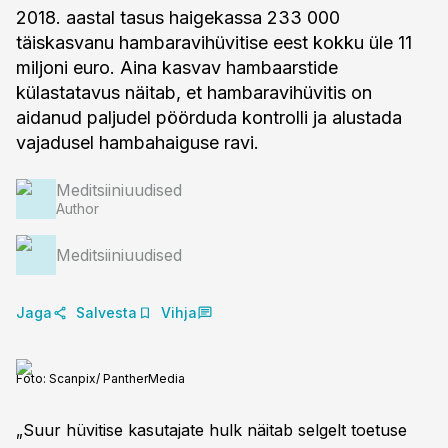
2018. aastal tasus haigekassa 233 000
täiskasvanu hambaravihüvitise eest kokku üle 11
miljoni euro. Aina kasvav hambaarstide
külastatavus näitab, et hambaravihüvitis on
aidanud paljudel pöörduda kontrolli ja alustada
vajadusel hambahaiguse ravi.
Meditsiiniuudised
Author
Meditsiiniuudised
Jaga
Salvesta
Vihja
Foto:
Scanpix/ PantherMedia
„Suur hüvitise kasutajate hulk näitab selgelt toetuse