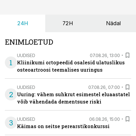
kehatemperatuuri tõus.
24H
72H
Nädal
ENIMLOETUD
UUDISED
07.08.26, 13:00
1
Kliinikumi ortopeedid osalesid ulatuslikus
osteoartroosi teemalises uuringus
UUDISED
07.08.26, 07:00
2
Uuring: vähem suhkrut esimestel eluaastatel
võib vähendada dementsuse riski
UUDISED
06.08.26, 15:00
3
Käimas on seitse perearstikonkurssi