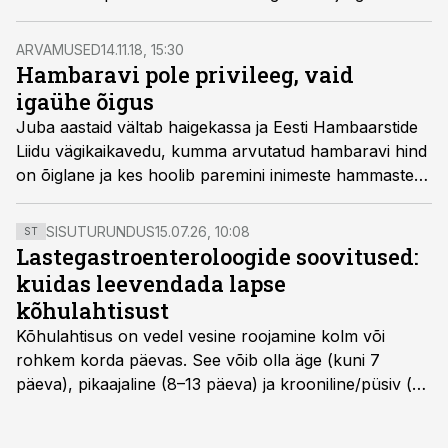
aasta plaane, milles on suur rõhk haiguste ennetusel.
ARVAMUSED
14.11.18, 15:30
Hambaravi pole privileeg, vaid
igaühe õigus
Juba aastaid vältab haigekassa ja Eesti Hambaarstide
Liidu vägikaikavedu, kumma arvutatud hambaravi hind
on õiglane ja kes hoolib paremini inimeste hammaste
eest, kirjutab Meeme Mõttus, CityMed hambaarst,
taastava hambaravi teaduste magister.
SISUTURUNDUS
15.07.26, 10:08
ST
Lastegastroenteroloogide soovitused:
kuidas leevendada lapse
kõhulahtisust
Kõhulahtisus on vedel vesine roojamine kolm või
rohkem korda päevas. See võib olla äge (kuni 7
päeva), pikaajaline (8–13 päeva) ja krooniline/püsiv (>
14 päeva). Lapseeas esinev kõhulahtisus on tavaliselt
viiruslik ning sellega kaasneb sageli oksendamine ja