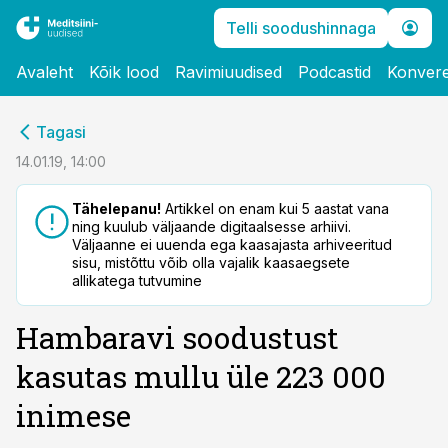
Telli soodushinnaga
Avaleht
Kõik lood
Ravimiuudised
Podcastid
Konvere
cebook
Tagasi
Twitter)
14.01.19, 14:00
kedIn
Tähelepanu!
Artikkel on enam kui 5 aastat vana
ning kuulub väljaande digitaalsesse arhiivi.
ail
Väljaanne ei uuenda ega kaasajasta arhiveeritud
sisu, mistõttu võib olla vajalik kaasaegsete
k
allikatega tutvumine
Hambaravi soodustust
kasutas mullu üle 223 000
inimese