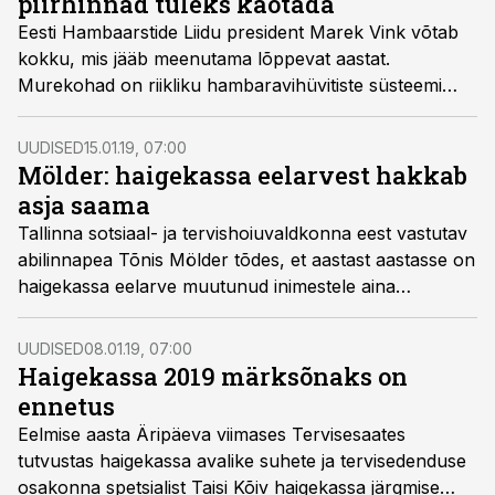
piirhinnad tuleks kaotada
Eesti Hambaarstide Liidu president Marek Vink võtab
kokku, mis jääb meenutama lõppevat aastat.
Murekohad on riikliku hambaravihüvitiste süsteemi
mittetoimimine ning puudulik ennetustöö.
UUDISED
15.01.19, 07:00
Mölder: haigekassa eelarvest hakkab
asja saama
Tallinna sotsiaal- ja tervishoiuvaldkonna eest vastutav
abilinnapea Tõnis Mölder tõdes, et aastast aastasse on
haigekassa eelarve muutunud inimestele aina
kasulikumaks ning on näha, et Rain Laane juhtimisel
keskendub haigekassa ka oma vigade parandamisele.
UUDISED
08.01.19, 07:00
Haigekassa 2019 märksõnaks on
ennetus
Eelmise aasta Äripäeva viimases Tervisesaates
tutvustas haigekassa avalike suhete ja tervisedenduse
osakonna spetsialist Taisi Kõiv haigekassa järgmise