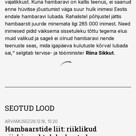
vajalikkust. Kuna hambaravi on kallis teenus, ei saanud
enne hüvitise jõustumist väga suur hulk inimesi Eestis
endale hambaravi lubada. Rahalistel põhjustel jättis
hambaarsti juurde minemata ligi 285 000 inimest. Need
inimesed pidid väiksema sissetuleku tõttu tegema elus
muid valikud ja sageli ei olnud hambaravi nende
teenuste seas, mida igapäeva kulutuste kõrval lubada
sai,“ selgitab tervise- ja tööminister
Riina Sikkut
.
SEOTUD LOOD
ARVAMUSED
28.12.18, 15:20
Hambaarstide liit: riiklikud