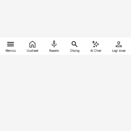
Menüü
Uudised
Raadio
Otsing
AI Chat
Logi sisse
Vana-Lõuna 39/1, 19094 Tallinn
(+372) 667 0111
meditsiiniuudised@aripaev.ee
Tellimisega seotud küsimused:
tellimiskeskus@aripaev.ee
Telli
Reklaam