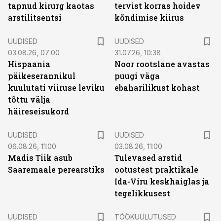
tapnud kirurg kaotas
tervist korras hoidev
arstilitsentsi
kõndimise kiirus
UUDISED
UUDISED
03.08.26, 07:00
31.07.26, 10:38
Hispaania
Noor rootslane avastas
päikeserannikul
puugi väga
kuulutati viiruse leviku
ebaharilikust kohast
tõttu välja
häireseisukord
UUDISED
UUDISED
06.08.26, 11:00
03.08.26, 11:00
Madis Tiik asub
Tulevased arstid
Saaremaale perearstiks
ootustest praktikale
Ida-Viru keskhaiglas ja
tegelikkusest
ST
UUDISED
TÖÖKUULUTUSED