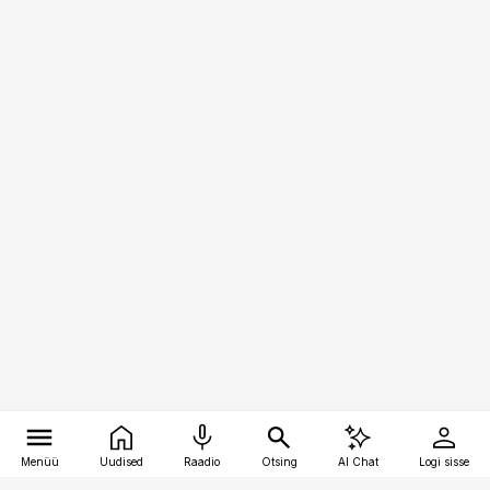
Menüü
Uudised
Raadio
Otsing
AI Chat
Logi sisse