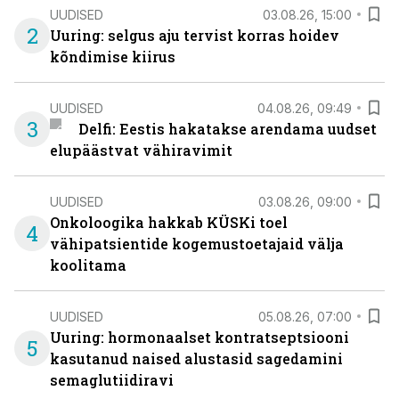
UUDISED
03.08.26, 15:00
2
Uuring: selgus aju tervist korras hoidev
kõndimise kiirus
UUDISED
04.08.26, 09:49
3
Delfi: Eestis hakatakse arendama uudset
elupäästvat vähiravimit
UUDISED
03.08.26, 09:00
Onkoloogika hakkab KÜSKi toel
4
vähipatsientide kogemustoetajaid välja
koolitama
UUDISED
05.08.26, 07:00
Uuring: hormonaalset kontratseptsiooni
5
kasutanud naised alustasid sagedamini
semaglutiidiravi