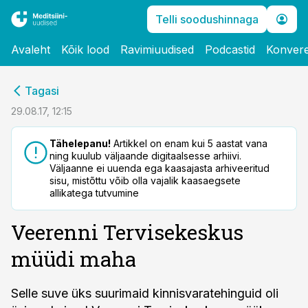
Telli soodushinnaga
Avaleht
Kõik lood
Ravimiuudised
Podcastid
Konvere
cebook
Tagasi
Twitter)
29.08.17, 12:15
kedIn
Tähelepanu!
Artikkel on enam kui 5 aastat vana
ning kuulub väljaande digitaalsesse arhiivi.
ail
Väljaanne ei uuenda ega kaasajasta arhiveeritud
sisu, mistõttu võib olla vajalik kaasaegsete
k
allikatega tutvumine
Veerenni Tervisekeskus
müüdi maha
Selle suve üks suurimaid kinnisvaratehinguid oli