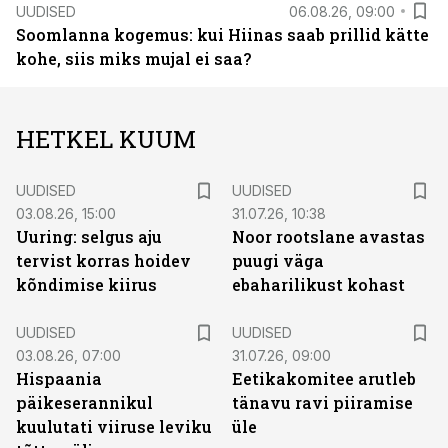
UUDISED
06.08.26, 09:00
Soomlanna kogemus: kui Hiinas saab prillid kätte
kohe, siis miks mujal ei saa?
HETKEL KUUM
UUDISED
UUDISED
03.08.26, 15:00
31.07.26, 10:38
Uuring: selgus aju
Noor rootslane avastas
tervist korras hoidev
puugi väga
kõndimise kiirus
ebaharilikust kohast
UUDISED
UUDISED
03.08.26, 07:00
31.07.26, 09:00
Hispaania
Eetikakomitee arutleb
päikeserannikul
tänavu ravi piiramise
kuulutati viiruse leviku
üle