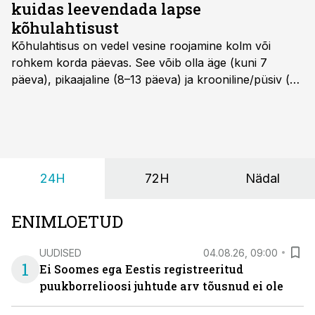
kuidas leevendada lapse
kõhulahtisust
Kõhulahtisus on vedel vesine roojamine kolm või
rohkem korda päevas. See võib olla äge (kuni 7
päeva), pikaajaline (8–13 päeva) ja krooniline/püsiv (>
14 päeva). Lapseeas esinev kõhulahtisus on tavaliselt
viiruslik ning sellega kaasneb sageli oksendamine ja
kehatemperatuuri tõus.
24H
72H
Nädal
ENIMLOETUD
UUDISED
04.08.26, 09:00
1
Ei Soomes ega Eestis registreeritud
puukborrelioosi juhtude arv tõusnud ei ole