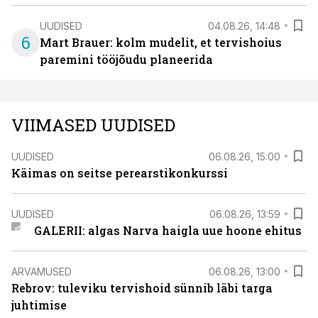
UUDISED
04.08.26, 14:48
6
Mart Brauer: kolm mudelit, et tervishoius
paremini tööjõudu planeerida
VIIMASED UUDISED
UUDISED
06.08.26, 15:00
Käimas on seitse perearstikonkurssi
UUDISED
06.08.26, 13:59
GALERII: algas Narva haigla uue hoone ehitus
ARVAMUSED
06.08.26, 13:00
Rebrov: tuleviku tervishoid sünnib läbi targa
juhtimise