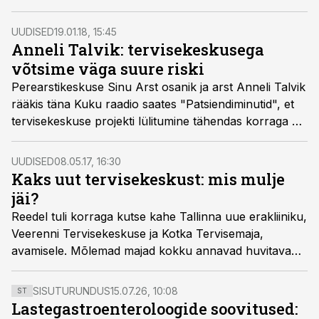
UUDISED
19.01.18, 15:45
Anneli Talvik: tervisekeskusega
võtsime väga suure riski
Perearstikeskuse Sinu Arst osanik ja arst Anneli Talvik
rääkis täna Kuku raadio saates "Patsiendiminutid", et
tervisekeskuse projekti lülitumine tähendas korraga nii
uusi võimalusi kui ka suurt äririski.
UUDISED
08.05.17, 16:30
Kaks uut tervisekeskust: mis mulje
jäi?
Reedel tuli korraga kutse kahe Tallinna uue erakliiniku,
Veerenni Tervisekeskuse ja Kotka Tervisemaja,
avamisele. Mõlemad majad kokku annavad huvitava
ülevaate erakliinikute võimalustest.
SISUTURUNDUS
15.07.26, 10:08
ST
Lastegastroenteroloogide soovitused: