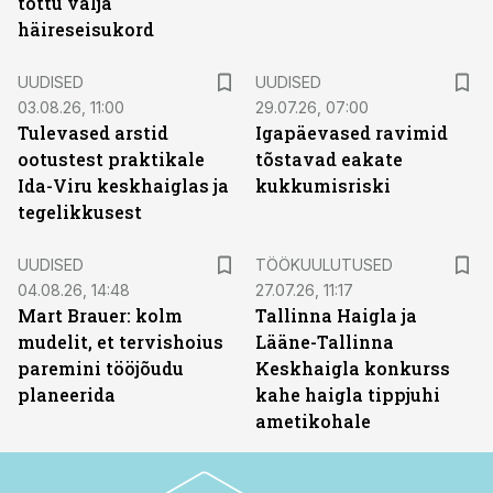
tõttu välja
häireseisukord
UUDISED
UUDISED
03.08.26, 11:00
29.07.26, 07:00
Tulevased arstid
Igapäevased ravimid
ootustest praktikale
tõstavad eakate
Ida-Viru keskhaiglas ja
kukkumisriski
tegelikkusest
ST
UUDISED
TÖÖKUULUTUSED
04.08.26, 14:48
27.07.26, 11:17
Mart Brauer: kolm
Tallinna Haigla ja
mudelit, et tervishoius
Lääne-Tallinna
paremini tööjõudu
Keskhaigla konkurss
planeerida
kahe haigla tippjuhi
ametikohale