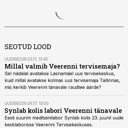
SEOTUD LOOD
UUDISED
28.03.17, 13:45
Millal valmib Veerenni tervisemaja?
Sel nädalal avatakse Lasnamäel uus tervisekeskus,
kuid millal avatakse kolmas uus tervisemaja Tallinnas,
mis kerkib Veerenni tänavale raudtee äärde?
UUDISED
26.06.17, 13:00
Synlab kolis labori Veerenni tänavale
Eesti suurim meditsiinilabor Synlab kolis 23. juunil uude
kesklaborisse Veerenni Tervisekeskuses.