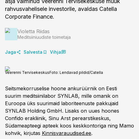
äsja valminud Veerenni Tervisekeskuse müük
rahvusvahelisele investorile, avaldas Catella
Corporate Finance.
Violetta Riidas
Meditsiiniuudiste toimetaja
Jaga
Salvesta
Vihja
Veerenni Tervisekeskus
Foto:
Lendavad pildid/Catella
Seitsmekorruselise hoone ankurüürnik on Eesti
suurim meditsiinilabor SYNLAB, mille omanik on
Euroopa üks suurimaid laboriteenuste pakkujaid
SYNLAB Holding GmbH. Lisaks on uues hoones
Confido erakliinik, Sinu Arst perearstikeskus,
Südameapteegi apteek koos keskkontoriga ning Mamo
kohvik, kirjutas
Kinnisvarauudised.ee
.