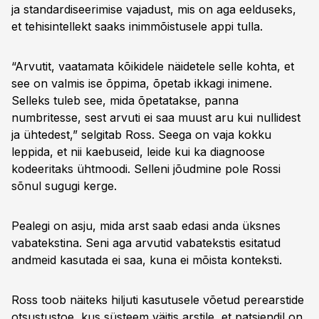
ja standardiseerimise vajadust, mis on aga eelduseks,
et tehisintellekt saaks inimmõistusele appi tulla.
“Arvutit, vaatamata kõikidele näidetele selle kohta, et
see on valmis ise õppima, õpetab ikkagi inimene.
Selleks tuleb see, mida õpetatakse, panna
numbritesse, sest arvuti ei saa muust aru kui nullidest
ja ühtedest,” selgitab Ross. Seega on vaja kokku
leppida, et nii kaebuseid, leide kui ka diagnoose
kodeeritaks ühtmoodi. Selleni jõudmine pole Rossi
sõnul sugugi kerge.
Pealegi on asju, mida arst saab edasi anda üksnes
vabatekstina. Seni aga arvutid vabatekstis esitatud
andmeid kasutada ei saa, kuna ei mõista konteksti.
Ross toob näiteks hiljuti kasutusele võetud perearstide
otsustustoe, kus süsteem väitis arstile, et patsiendil on