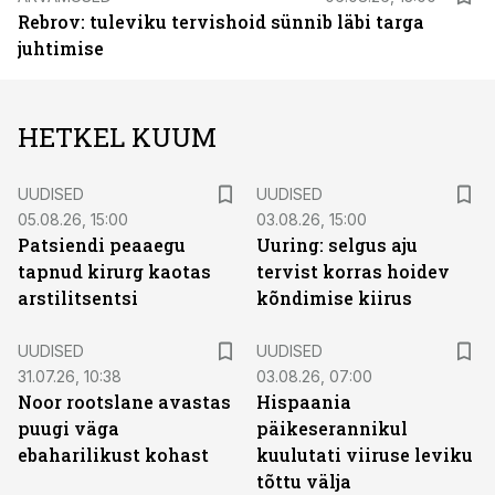
Rebrov: tuleviku tervishoid sünnib läbi targa
juhtimise
HETKEL KUUM
UUDISED
UUDISED
05.08.26, 15:00
03.08.26, 15:00
Patsiendi peaaegu
Uuring: selgus aju
tapnud kirurg kaotas
tervist korras hoidev
arstilitsentsi
kõndimise kiirus
UUDISED
UUDISED
31.07.26, 10:38
03.08.26, 07:00
Noor rootslane avastas
Hispaania
puugi väga
päikeserannikul
ebaharilikust kohast
kuulutati viiruse leviku
tõttu välja