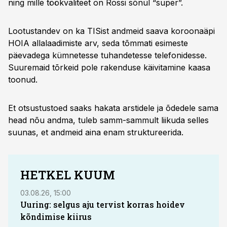
ning mille töökvaliteet on Rossi sõnul “super”.
Lootustandev on ka TISist andmeid saava koroonaäpi
HOIA allalaadimiste arv, seda tõmmati esimeste
päevadega kümnetesse tuhandetesse telefonidesse.
Suuremaid tõrkeid pole rakenduse käivitamine kaasa
toonud.
Et otsustustoed saaks hakata arstidele ja õdedele sama
head nõu andma, tuleb samm-sammult liikuda selles
suunas, et andmeid aina enam struktureerida.
HETKEL KUUM
03.08.26, 15:00
04.08
Uuring: selgus aju tervist korras hoidev
Ei S
kõndimise kiirus
puuk