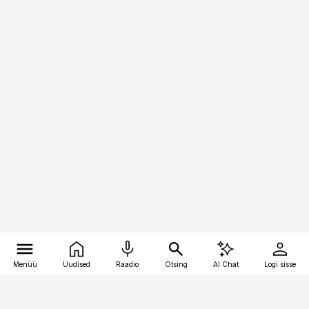
Menüü
Uudised
Raadio
Otsing
AI Chat
Logi sisse