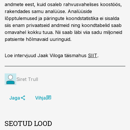
andmete eest, kuid osaleb rahvusvahelises koostöös,
rakendades samu analüüse. Analüüside
lõpptulemused ja päringute koondstatistika ei sisalda
siis enam privaatseid andmeid ning koondtabelid saab
omavahel kokku tuua. Nii saab läbi viia sadu miljoneid
patsiente hõlmavaid uuringuid.
Loe intervjuud Jaak Viloga täismahus
SIIT
.
Siret Trull
Jaga
Vihja
SEOTUD LOOD