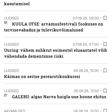
kasutamisel
UUDISED
07.08.26, 09:00
KUULA OTSE: arvamusfestivali fookuses on
tervisevabadus ja tulevikuvõimalused
UUDISED
07.08.26, 07:00
Uuring: vähem suhkrut esimestel eluaastatel võib
vähendada dementsuse riski
UUDISED
06.08.26, 15:00
Käimas on seitse perearstikonkurssi
UUDISED
06.08.26, 13:59
GALERII: algas Narva haigla uue hoone ehitus
ARVAMUSED
06.08.26, 13:00