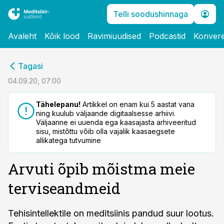
Telli soodushinnaga
Avaleht
Kõik lood
Ravimiuudised
Podcastid
Konvere
cebook
cebook
Tagasi
Twitter)
Twitter)
04.09.20, 07:00
kedIn
kedIn
Tähelepanu!
Artikkel on enam kui 5 aastat vana
ning kuulub väljaande digitaalsesse arhiivi.
ail
ail
Väljaanne ei uuenda ega kaasajasta arhiveeritud
sisu, mistõttu võib olla vajalik kaasaegsete
k
k
allikatega tutvumine
Arvuti õpib mõistma meie
terviseandmeid
Tehisintellektile on meditsiinis pandud suur lootus.