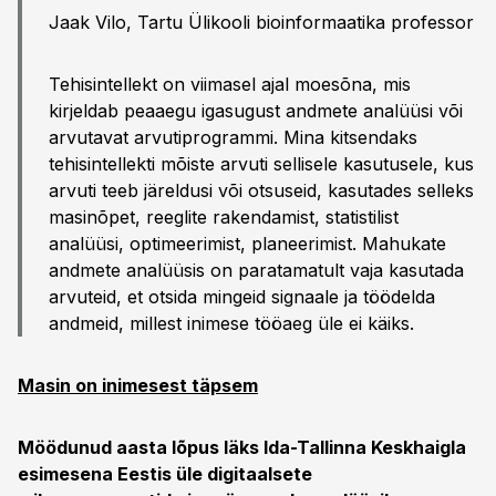
Jaak Vilo, Tartu Ülikooli bioinformaatika professor
Tehisintellekt on viimasel ajal moesõna, mis
kirjeldab peaaegu igasugust andmete analüüsi või
arvutavat arvutiprogrammi. Mina kitsendaks
tehisintellekti mõiste arvuti sellisele kasutusele, kus
arvuti teeb järeldusi või otsuseid, kasutades selleks
masinõpet, reeglite rakendamist, statistilist
analüüsi, optimeerimist, planeerimist. Mahukate
andmete analüüsis on paratamatult vaja kasutada
arvuteid, et otsida mingeid signaale ja töödelda
andmeid, millest inimese tööaeg üle ei käiks.
Masin on inimesest täpsem
Möödunud aasta lõpus läks Ida-Tallinna Keskhaigla
esimesena Eestis üle digitaalsete