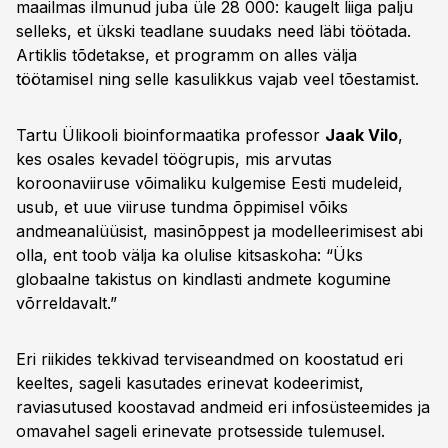
maailmas ilmunud juba üle 28 000: kaugelt liiga palju
selleks, et ükski teadlane suudaks need läbi töötada.
Artiklis tõdetakse, et programm on alles välja
töötamisel ning selle kasulikkus vajab veel tõestamist.
Tartu Ülikooli bioinformaatika professor
Jaak Vilo
,
kes osales kevadel töögrupis, mis arvutas
koroonaviiruse võimaliku kulgemise Eesti mudeleid,
usub, et uue viiruse tundma õppimisel võiks
andmeanalüüsist, masinõppest ja modelleerimisest abi
olla, ent toob välja ka olulise kitsaskoha: “Üks
globaalne takistus on kindlasti andmete kogumine
võrreldavalt.”
Eri riikides tekkivad terviseandmed on koostatud eri
keeltes, sageli kasutades erinevat kodeerimist,
raviasutused koostavad andmeid eri infosüsteemides ja
omavahel sageli erinevate protsesside tulemusel.