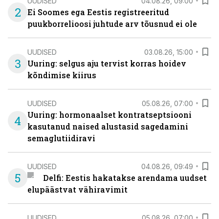
UUDISED
04.08.26, 09:00
2
Ei Soomes ega Eestis registreeritud
puukborrelioosi juhtude arv tõusnud ei ole
UUDISED
03.08.26, 15:00
3
Uuring: selgus aju tervist korras hoidev
kõndimise kiirus
UUDISED
05.08.26, 07:00
Uuring: hormonaalset kontratseptsiooni
4
kasutanud naised alustasid sagedamini
semaglutiidiravi
UUDISED
04.08.26, 09:49
5
Delfi: Eestis hakatakse arendama uudset
elupäästvat vähiravimit
UUDISED
05.08.26, 07:00