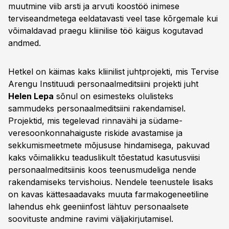
muutmine viib arsti ja arvuti koostöö inimese
terviseandmetega eeldatavasti veel tase kõrgemale kui
võimaldavad praegu kliinilise töö käigus kogutavad
andmed.
Hetkel on käimas kaks kliinilist juhtprojekti, mis Tervise
Arengu Instituudi personaalmeditsiini projekti juht
Helen Lepa
sõnul on esimesteks olulisteks
sammudeks personaalmeditsiini rakendamisel.
Projektid, mis tegelevad rinnavähi ja südame-
veresoonkonnahaiguste riskide avastamise ja
sekkumismeetmete mõjususe hindamisega, pakuvad
kaks võimalikku teaduslikult tõestatud kasutusviisi
personaalmeditsiinis koos teenusmudeliga nende
rakendamiseks tervishoius. Nendele teenustele lisaks
on kavas kättesaadavaks muuta farmakogeneetiline
lahendus ehk geeniinfost lähtuv personaalsete
soovituste andmine ravimi väljakirjutamisel.