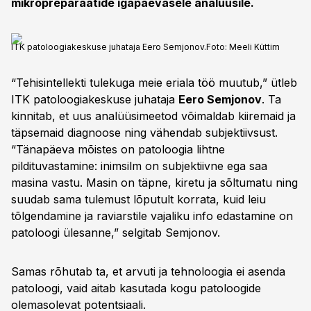
mikropreparaatide igapäevasele analüüsile.
ITK patoloogiakeskuse juhataja Eero Semjonov.
Foto:
Meeli Küttim
“Tehisintellekti tulekuga meie eriala töö muutub,” ütleb
ITK patoloogiakeskuse juhataja
Eero Semjonov
. Ta
kinnitab, et uus analüüsimeetod võimaldab kiiremaid ja
täpsemaid diagnoose ning vähendab subjektiivsust.
“Tänapäeva mõistes on patoloogia lihtne
pildituvastamine: inimsilm on subjektiivne ega saa
masina vastu. Masin on täpne, kiretu ja sõltumatu ning
suudab sama tulemust lõputult korrata, kuid leiu
tõlgendamine ja raviarstile vajaliku info edastamine on
patoloogi ülesanne,” selgitab Semjonov.
Samas rõhutab ta, et arvuti ja tehnoloogia ei asenda
patoloogi, vaid aitab kasutada kogu patoloogide
olemasolevat potentsiaali.