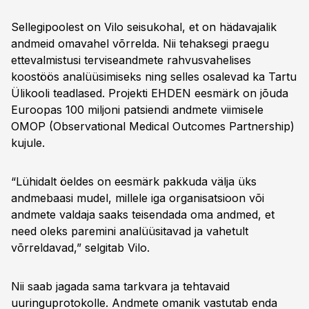
Sellegipoolest on Vilo seisukohal, et on hädavajalik
andmeid omavahel võrrelda. Nii tehaksegi praegu
ettevalmistusi terviseandmete rahvusvahelises
koostöös analüüsimiseks ning selles osalevad ka Tartu
Ülikooli teadlased. Projekti EHDEN eesmärk on jõuda
Euroopas 100 miljoni patsiendi andmete viimisele
OMOP (Observational Medical Outcomes Partnership)
kujule.
“Lühidalt öeldes on eesmärk pakkuda välja üks
andmebaasi mudel, millele iga organisatsioon või
andmete valdaja saaks teisendada oma andmed, et
need oleks paremini analüüsitavad ja vahetult
võrreldavad,” selgitab Vilo.
Nii saab jagada sama tarkvara ja tehtavaid
uuringuprotokolle. Andmete omanik vastutab enda