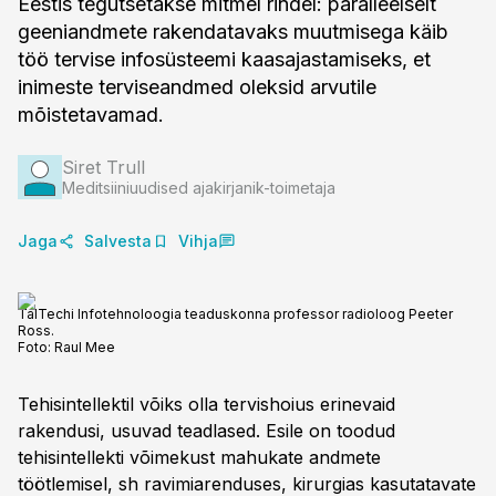
Eestis tegutsetakse mitmel rindel: paralleelselt
geeniandmete rakendatavaks muutmisega käib
töö tervise infosüsteemi kaasajastamiseks, et
inimeste terviseandmed oleksid arvutile
mõistetavamad.
Siret Trull
Meditsiiniuudised ajakirjanik-toimetaja
Jaga
Salvesta
Vihja
TalTechi Infotehnoloogia teaduskonna professor radioloog Peeter
Ross.
Foto:
Raul Mee
Tehisintellektil võiks olla tervishoius erinevaid
rakendusi, usuvad teadlased. Esile on toodud
tehisintellekti võimekust mahukate andmete
töötlemisel, sh ravimiarenduses, kirurgias kasutatavate