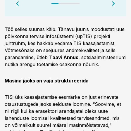
Töö selles suunas käib. Tänavu juunis moodustati uue
põlvkonna tervise infosüsteemi (upTIS) projekti
juhtrühm, kes hakkab vedama TIS kaasajastamist.
Võtmesõnaks on seejuures andmekvaliteet ja selle
parandamine, ütleb
Taavi Annus
, sotsiaalministeeriumi
nutika arengu toetamise osakonna nõunik.
Masina jaoks on vaja struktureerida
TISi üks kaasajastamise eesmärke on just erinevate
otsustustugede jaoks eelduste loomine. “Soovime, et
nii riigil kui ka erasektori arendajatel oleks uute
lahenduste loomisel kvaliteetsed terviseandmed, mis
on võimalikult suurel määral masinmõistetavad,”