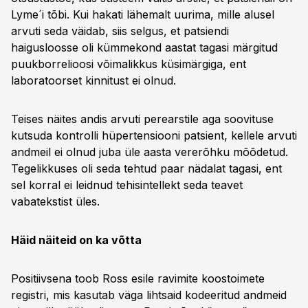
Lyme´i tõbi. Kui hakati lähemalt uurima, mille alusel
arvuti seda väidab, siis selgus, et patsiendi
haigusloosse oli kümmekond aastat tagasi märgitud
puukborrelioosi võimalikkus küsimärgiga, ent
laboratoorset kinnitust ei olnud.
Teises näites andis arvuti perearstile aga soovituse
kutsuda kontrolli hüpertensiooni patsient, kellele arvuti
andmeil ei olnud juba üle aasta vererõhku mõõdetud.
Tegelikkuses oli seda tehtud paar nädalat tagasi, ent
sel korral ei leidnud tehisintellekt seda teavet
vabatekstist üles.
Häid näiteid on ka võtta
Positiivsena toob Ross esile ravimite koostoimete
registri, mis kasutab väga lihtsaid kodeeritud andmeid