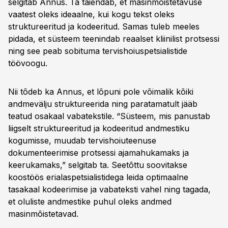
selgitab Annus. Ta täiendab, et masinmõistetavuse
vaatest oleks ideaalne, kui kogu tekst oleks
struktureeritud ja kodeeritud. Samas tuleb meeles
pidada, et süsteem teenindab reaalset kliinilist protsessi
ning see peab sobituma tervishoiuspetsialistide
töövoogu.
Nii tõdeb ka Annus, et lõpuni pole võimalik kõiki
andmevälju struktureerida ning paratamatult jääb
teatud osakaal vabatekstile. “Süsteem, mis panustab
liigselt struktureeritud ja kodeeritud andmestiku
kogumisse, muudab tervishoiuteenuse
dokumenteerimise protsessi ajamahukamaks ja
keerukamaks,” selgitab ta. Seetõttu soovitakse
koostöös erialaspetsialistidega leida optimaalne
tasakaal kodeerimise ja vabateksti vahel ning tagada,
et oluliste andmestike puhul oleks andmed
masinmõistetavad.