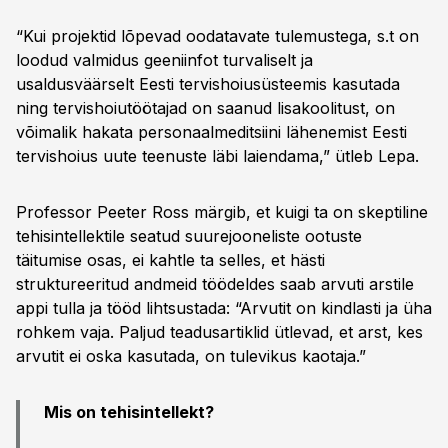
“Kui projektid lõpevad oodatavate tulemustega, s.t on
loodud valmidus geeniinfot turvaliselt ja
usaldusväärselt Eesti tervishoiusüsteemis kasutada
ning tervishoiutöötajad on saanud lisakoolitust, on
võimalik hakata personaalmeditsiini lähenemist Eesti
tervishoius uute teenuste läbi laiendama,” ütleb Lepa.
Professor Peeter Ross märgib, et kuigi ta on skeptiline
tehisintellektile seatud suurejooneliste ootuste
täitumise osas, ei kahtle ta selles, et hästi
struktureeritud andmeid töödeldes saab arvuti arstile
appi tulla ja tööd lihtsustada: “Arvutit on kindlasti ja üha
rohkem vaja. Paljud teadusartiklid ütlevad, et arst, kes
arvutit ei oska kasutada, on tulevikus kaotaja.”
Mis on tehisintellekt?