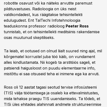
robotite osavust või ka näiteks arvutite paremust
pildituvastuses. Radioloogia on üks neist
valdkondadest, kus räägitakse tehisintellekti
edulugudest. Ent TalTechi Infotehnoloogia
teaduskonna professor radioloog
Peeter Ross
tunnistab, et on tehisintellekti meditsiinis rakendamise
osas muutunud skeptiliseks.
Ta leiab, et ootused on olnud liialt suured ning ajal, mil
kõrgematel korrustel juba töö käib, on vundament
alles kindlustamata. Nii kogeb ta arstitöös sageli, et
patsiendi haigusloost on puudu elementaarne info,
mistõttu ei saa otsuseid teha ei inimene ega ka arvuti.
Ross oli 12 aastat tagasi seotud tervise infosüsteemi
(TIS) välja töötamisega ja osaleb ka ettevalmistustes,
mida tehakse praegu TIS uuendamiseks. Ta tõdeb, et
TISi üles ehitades alahinnati andmete struktureerimise