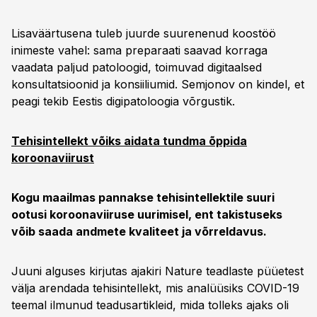
Lisaväärtusena tuleb juurde suurenenud koostöö
inimeste vahel: sama preparaati saavad korraga
vaadata paljud patoloogid, toimuvad digitaalsed
konsultatsioonid ja konsiiliumid. Semjonov on kindel, et
peagi tekib Eestis digipatoloogia võrgustik.
Tehisintellekt võiks aidata tundma õppida
koroonaviirust
Kogu maailmas pannakse tehisintellektile suuri
ootusi koroonaviiruse uurimisel, ent takistuseks
võib saada andmete kvaliteet ja võrreldavus.
Juuni alguses kirjutas ajakiri Nature teadlaste püüetest
välja arendada tehisintellekt, mis analüüsiks COVID-19
teemal ilmunud teadusartikleid, mida tolleks ajaks oli