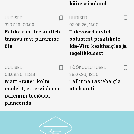
häireseisukord
UUDISED
UUDISED
31.07.26, 09:00
03.08.26, 11:00
Eetikakomitee arutleb
Tulevased arstid
tänavu ravi piiramise
ootustest praktikale
üle
Ida-Viru keskhaiglas ja
tegelikkusest
ST
UUDISED
TÖÖKUULUTUSED
04.08.26, 14:48
29.07.26, 12:56
Mart Brauer: kolm
Tallinna Lastehaigla
mudelit, et tervishoius
otsib arsti
paremini tööjõudu
planeerida