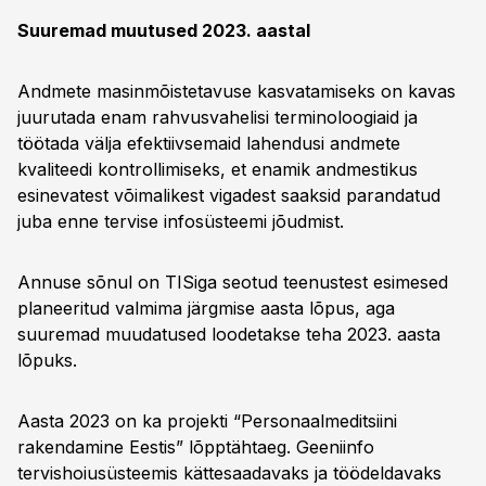
Suuremad muutused 2023. aastal
Andmete masinmõistetavuse kasvatamiseks on kavas
juurutada enam rahvusvahelisi terminoloogiaid ja
töötada välja efektiivsemaid lahendusi andmete
kvaliteedi kontrollimiseks, et enamik andmestikus
esinevatest võimalikest vigadest saaksid parandatud
juba enne tervise infosüsteemi jõudmist.
Annuse sõnul on TISiga seotud teenustest esimesed
planeeritud valmima järgmise aasta lõpus, aga
suuremad muudatused loodetakse teha 2023. aasta
lõpuks.
Aasta 2023 on ka projekti “Personaalmeditsiini
rakendamine Eestis” lõpptähtaeg. Geeniinfo
tervishoiusüsteemis kättesaadavaks ja töödeldavaks